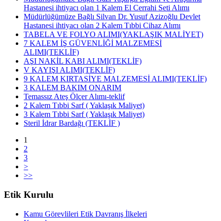
Hastanesi ihtiyacı olan 1 Kalem El Cerrahi Seti Alımı
Müdürlüğümüze Bağlı Silvan Dr. Yusuf Azizoğlu Devlet
Hastanesi ihtiyacı olan 2 Kalem Tıbbi Cihaz Alımı
TABELA VE FOLYO ALIMI(YAKLAŞIK MALİYET)
7 KALEM İŞ GÜVENLİĞİ MALZEMESİ
ALIMI(TEKLİF)
AŞI NAKİL KABI ALIMI(TEKLİF)
V KAYIŞI ALIMI(TEKLİF)
9 KALEM KIRTASİYE MALZEMESİ ALIMI(TEKLİF)
3 KALEM BAKIM ONARIM
Temassız Ateş Ölçer Alımı-teklif
2 Kalem Tıbbi Sarf ( Yaklaşık Maliyet)
3 Kalem Tıbbi Sarf ( Yaklaşık Maliyet)
Steril İdrar Bardağı (TEKLİF )
1
2
3
>
>>
Etik Kurulu
Kamu Görevlileri Etik Davranış İlkeleri