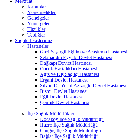
Mevzuat
Kanunlar
Yönetmelikler
Genelgeler
Yönergeler
Tüzükler
Tebliğler
Sağlık Tesislerimiz
Hastaneler
Gazi Yaşargil Eğitim ve Araştırma Hastanesi
Selahaddin Eyyübi Devlet Hastanesi
Dağkapı Devlet Hastanesi
Çocuk Hastalıkları Hastanesi
Ağız ve Diş Sağlığı Hastanesi
Ergani Devlet Hastanesi
Silvan Dr. Yusuf Azizoğlu Devlet Hastanesi
Bismil Devlet Hastanesi
Eğil Devlet Hastanesi
Çermik Devlet Hastanesi
İlçe Sağlık Müdürlükleri
Kocaköy İlçe Sağlık Müdürlüğü
Hazro İlçe Sağlık Müdürlüğü
Çüngüş İlçe Sağlık Müdürlüğü
Bağlar İlçe Sağlık Müdürlüğü