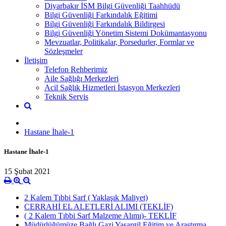
Diyarbakır İSM Bilgi Güvenliği Taahhüdü
Bilgi Güvenliği Farkındalık Eğitimi
Bilgi Güvenliği Farkındalık Bildirgesi
Bilgi Güvenliği Yönetim Sistemi Dokümantasyonu
Mevzuatlar, Politikalar, Porsedurler, Formlar ve
Sözleşmeler
İletişim
Telefon Rehberimiz
Aile Sağlığı Merkezleri
Acil Sağlık Hizmetleri İstasyon Merkezleri
Teknik Servis
Hastane İhale-1
Hastane İhale-1
15 Şubat 2021
2 Kalem Tıbbi Sarf ( Yaklaşık Maliyet)
CERRAHİ EL ALETLERİ ALIMI (TEKLİF)
( 2 Kalem Tıbbi Sarf Malzeme Alımı)- TEKLİF
Müdürlüğümüze Bağlı Gazi Yaşargil Eğitim ve Araştırma