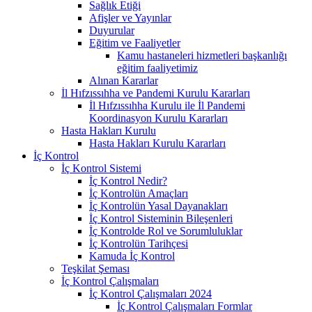
Sağlık Etiği
Afişler ve Yayınlar
Duyurular
Eğitim ve Faaliyetler
Kamu hastaneleri hizmetleri başkanlığı
eğitim faaliyetimiz
Alınan Kararlar
İl Hıfzıssıhha ve Pandemi Kurulu Kararları
İl Hıfzıssıhha Kurulu ile İl Pandemi
Koordinasyon Kurulu Kararları
Hasta Hakları Kurulu
Hasta Hakları Kurulu Kararları
İç Kontrol
İç Kontrol Sistemi
İç Kontrol Nedir?
İç Kontrolün Amaçları
İç Kontrolün Yasal Dayanakları
İç Kontrol Sisteminin Bileşenleri
İç Kontrolde Rol ve Sorumluluklar
İç Kontrolün Tarihçesi
Kamuda İç Kontrol
Teşkilat Şeması
İç Kontrol Çalışmaları
İç Kontrol Çalışmaları 2024
İç Kontrol Çalışmaları Formlar