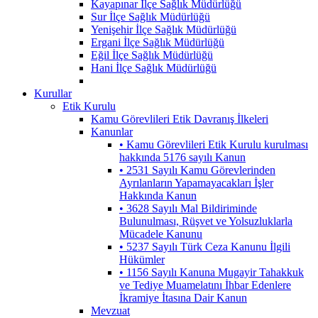
Kayapınar İlçe Sağlık Müdürlüğü
Sur İlçe Sağlık Müdürlüğü
Yenişehir İlçe Sağlık Müdürlüğü
Ergani İlçe Sağlık Müdürlüğü
Eğil İlçe Sağlık Müdürlüğü
Hani İlçe Sağlık Müdürlüğü
Kurullar
Etik Kurulu
Kamu Görevlileri Etik Davranış İlkeleri
Kanunlar
• Kamu Görevlileri Etik Kurulu kurulması
hakkında 5176 sayılı Kanun
• 2531 Sayılı Kamu Görevlerinden
Ayrılanların Yapamayacakları İşler
Hakkında Kanun
• 3628 Sayılı Mal Bildiriminde
Bulunulması, Rüşvet ve Yolsuzluklarla
Mücadele Kanunu
• 5237 Sayılı Türk Ceza Kanunu İlgili
Hükümler
• 1156 Sayılı Kanuna Mugayir Tahakkuk
ve Tediye Muamelatını İhbar Edenlere
İkramiye İtasına Dair Kanun
Mevzuat