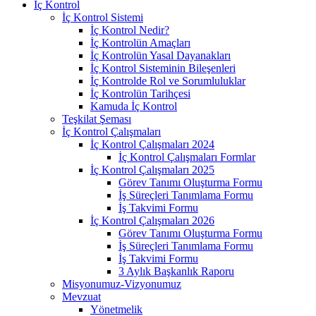
İç Kontrol
İç Kontrol Sistemi
İç Kontrol Nedir?
İç Kontrolün Amaçları
İç Kontrolün Yasal Dayanakları
İç Kontrol Sisteminin Bileşenleri
İç Kontrolde Rol ve Sorumluluklar
İç Kontrolün Tarihçesi
Kamuda İç Kontrol
Teşkilat Şeması
İç Kontrol Çalışmaları
İç Kontrol Çalışmaları 2024
İç Kontrol Çalışmaları Formlar
İç Kontrol Çalışmaları 2025
Görev Tanımı Oluşturma Formu
İş Süreçleri Tanımlama Formu
İş Takvimi Formu
İç Kontrol Çalışmaları 2026
Görev Tanımı Oluşturma Formu
İş Süreçleri Tanımlama Formu
İş Takvimi Formu
3 Aylık Başkanlık Raporu
Misyonumuz-Vizyonumuz
Mevzuat
Yönetmelik