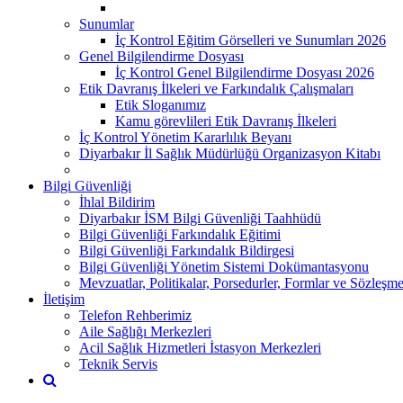
Sunumlar
İç Kontrol Eğitim Görselleri ve Sunumları 2026
Genel Bilgilendirme Dosyası
İç Kontrol Genel Bilgilendirme Dosyası 2026
Etik Davranış İlkeleri ve Farkındalık Çalışmaları
Etik Sloganımız
Kamu görevlileri Etik Davranış İlkeleri
İç Kontrol Yönetim Kararlılık Beyanı
Diyarbakır İl Sağlık Müdürlüğü Organizasyon Kitabı
Bilgi Güvenliği
İhlal Bildirim
Diyarbakır İSM Bilgi Güvenliği Taahhüdü
Bilgi Güvenliği Farkındalık Eğitimi
Bilgi Güvenliği Farkındalık Bildirgesi
Bilgi Güvenliği Yönetim Sistemi Dokümantasyonu
Mevzuatlar, Politikalar, Porsedurler, Formlar ve Sözleşme
İletişim
Telefon Rehberimiz
Aile Sağlığı Merkezleri
Acil Sağlık Hizmetleri İstasyon Merkezleri
Teknik Servis