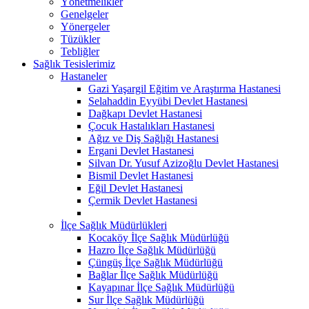
Yönetmelikler
Genelgeler
Yönergeler
Tüzükler
Tebliğler
Sağlık Tesislerimiz
Hastaneler
Gazi Yaşargil Eğitim ve Araştırma Hastanesi
Selahaddin Eyyübi Devlet Hastanesi
Dağkapı Devlet Hastanesi
Çocuk Hastalıkları Hastanesi
Ağız ve Diş Sağlığı Hastanesi
Ergani Devlet Hastanesi
Silvan Dr. Yusuf Azizoğlu Devlet Hastanesi
Bismil Devlet Hastanesi
Eğil Devlet Hastanesi
Çermik Devlet Hastanesi
İlçe Sağlık Müdürlükleri
Kocaköy İlçe Sağlık Müdürlüğü
Hazro İlçe Sağlık Müdürlüğü
Çüngüş İlçe Sağlık Müdürlüğü
Bağlar İlçe Sağlık Müdürlüğü
Kayapınar İlçe Sağlık Müdürlüğü
Sur İlçe Sağlık Müdürlüğü