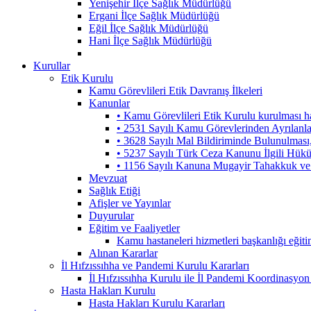
Yenişehir İlçe Sağlık Müdürlüğü
Ergani İlçe Sağlık Müdürlüğü
Eğil İlçe Sağlık Müdürlüğü
Hani İlçe Sağlık Müdürlüğü
Kurullar
Etik Kurulu
Kamu Görevlileri Etik Davranış İlkeleri
Kanunlar
• Kamu Görevlileri Etik Kurulu kurulması 
• 2531 Sayılı Kamu Görevlerinden Ayrılanl
• 3628 Sayılı Mal Bildiriminde Bulunulmas
• 5237 Sayılı Türk Ceza Kanunu İlgili Hük
• 1156 Sayılı Kanuna Mugayir Tahakkuk ve 
Mevzuat
Sağlık Etiği
Afişler ve Yayınlar
Duyurular
Eğitim ve Faaliyetler
Kamu hastaneleri hizmetleri başkanlığı eğiti
Alınan Kararlar
İl Hıfzıssıhha ve Pandemi Kurulu Kararları
İl Hıfzıssıhha Kurulu ile İl Pandemi Koordinasyon
Hasta Hakları Kurulu
Hasta Hakları Kurulu Kararları