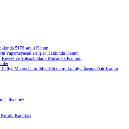
hakkında 5176 sayılı Kanun
arın Yapamayacakları İşler Hakkında Kanun
ı, Rüşvet ve Yolsuzluklarla Mücadele Kanunu
ümler
Tediye Muamelatını İhbar Edenlere İkramiye İtasına Dair Kanun
m faaliyetimiz
 Kurulu Kararları