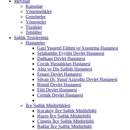
Mevzuat
Kanunlar
Yönetmelikler
Genelgeler
Yönergeler
Tüzükler
Tebliğler
Sağlık Tesislerimiz
Hastaneler
Gazi Yaşargil Eğitim ve Araştırma Hastanesi
Selahaddin Eyyübi Devlet Hastanesi
Dağkapı Devlet Hastanesi
Çocuk Hastalıkları Hastanesi
Ağız ve Diş Sağlığı Hastanesi
Ergani Devlet Hastanesi
Silvan Dr. Yusuf Azizoğlu Devlet Hastanesi
Bismil Devlet Hastanesi
Eğil Devlet Hastanesi
Çermik Devlet Hastanesi
İlçe Sağlık Müdürlükleri
Kocaköy İlçe Sağlık Müdürlüğü
Hazro İlçe Sağlık Müdürlüğü
Çüngüş İlçe Sağlık Müdürlüğü
Bağlar İlçe Sağlık Müdürlüğü