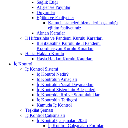
Sağlık Etiği
Afişler ve Yayınlar
Duyurular
Eğitim ve Faaliyetler
Kamu hastaneleri hizmetleri başkanlığı
eğitim faaliyetimiz
Alınan Kararlar
İl Hıfzıssıhha ve Pandemi Kurulu Kararları
İl Hıfzıssıhha Kurulu ile İl Pandemi
Koordinasyon Kurulu Kararları
Hasta Hakları Kurulu
Hasta Hakları Kurulu Kararları
İç Kontrol
İç Kontrol Sistemi
İç Kontrol Nedir?
İç Kontrolün Amaçları
İç Kontrolün Yasal Dayanakları
İç Kontrol Sisteminin Bileşenleri
İç Kontrolde Rol ve Sorumluluklar
İç Kontrolün Tarihçesi
Kamuda İç Kontrol
Teşkilat Şeması
İç Kontrol Çalışmaları
İç Kontrol Çalışmaları 2024
İç Kontrol Çalışmaları Formlar