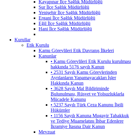
Kayapınar İlçe Sağlık Müdürlüğü
Sur İlçe Sağlık Müdürlüğü
Yenişehir İlçe Sağlık Müdürlüğü
Ergani İlçe Sağlık Müdürlüğü
Eğil İlçe Sağlık Müdürlüğü
Hani İlçe Sağlık Müdürlüğü
Kurullar
Etik Kurulu
Kamu Görevlileri Etik Davranış İlkeleri
Kanunlar
• Kamu Görevlileri Etik Kurulu kurulması
hakkında 5176 sayılı Kanun
• 2531 Sayılı Kamu Görevlerinden
Ayrılanların Yapamayacakları İşler
Hakkında Kanun
• 3628 Sayılı Mal Bildiriminde
Bulunulması, Rüşvet ve Yolsuzluklarla
Mücadele Kanunu
• 5237 Sayılı Türk Ceza Kanunu İlgili
Hükümler
• 1156 Sayılı Kanuna Mugayir Tahakkuk
ve Tediye Muamelatını İhbar Edenlere
İkramiye İtasına Dair Kanun
Mevzuat