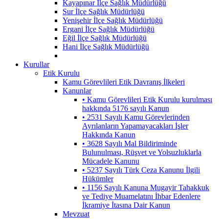
Kayapınar İlçe Sağlık Müdürlüğü
Sur İlçe Sağlık Müdürlüğü
Yenişehir İlçe Sağlık Müdürlüğü
Ergani İlçe Sağlık Müdürlüğü
Eğil İlçe Sağlık Müdürlüğü
Hani İlçe Sağlık Müdürlüğü
Kurullar
Etik Kurulu
Kamu Görevlileri Etik Davranış İlkeleri
Kanunlar
• Kamu Görevlileri Etik Kurulu kurulması
hakkında 5176 sayılı Kanun
• 2531 Sayılı Kamu Görevlerinden
Ayrılanların Yapamayacakları İşler
Hakkında Kanun
• 3628 Sayılı Mal Bildiriminde
Bulunulması, Rüşvet ve Yolsuzluklarla
Mücadele Kanunu
• 5237 Sayılı Türk Ceza Kanunu İlgili
Hükümler
• 1156 Sayılı Kanuna Mugayir Tahakkuk
ve Tediye Muamelatını İhbar Edenlere
İkramiye İtasına Dair Kanun
Mevzuat