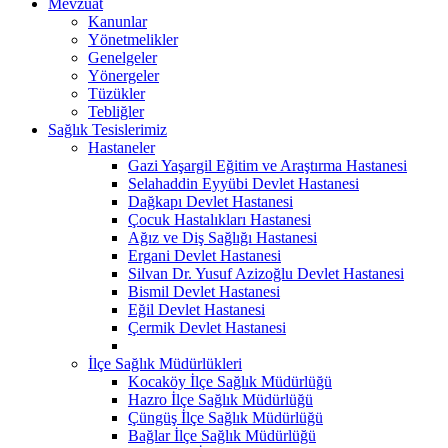
Mevzuat
Kanunlar
Yönetmelikler
Genelgeler
Yönergeler
Tüzükler
Tebliğler
Sağlık Tesislerimiz
Hastaneler
Gazi Yaşargil Eğitim ve Araştırma Hastanesi
Selahaddin Eyyübi Devlet Hastanesi
Dağkapı Devlet Hastanesi
Çocuk Hastalıkları Hastanesi
Ağız ve Diş Sağlığı Hastanesi
Ergani Devlet Hastanesi
Silvan Dr. Yusuf Azizoğlu Devlet Hastanesi
Bismil Devlet Hastanesi
Eğil Devlet Hastanesi
Çermik Devlet Hastanesi
İlçe Sağlık Müdürlükleri
Kocaköy İlçe Sağlık Müdürlüğü
Hazro İlçe Sağlık Müdürlüğü
Çüngüş İlçe Sağlık Müdürlüğü
Bağlar İlçe Sağlık Müdürlüğü