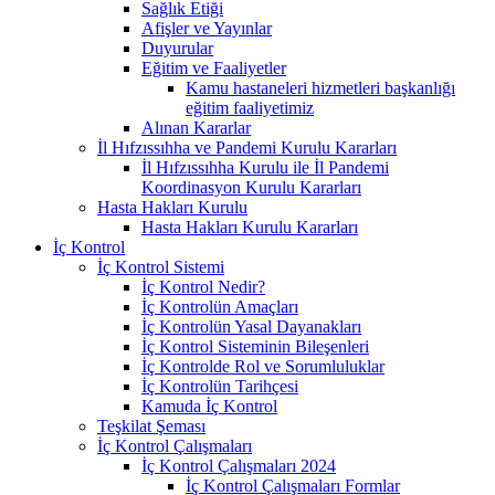
Sağlık Etiği
Afişler ve Yayınlar
Duyurular
Eğitim ve Faaliyetler
Kamu hastaneleri hizmetleri başkanlığı
eğitim faaliyetimiz
Alınan Kararlar
İl Hıfzıssıhha ve Pandemi Kurulu Kararları
İl Hıfzıssıhha Kurulu ile İl Pandemi
Koordinasyon Kurulu Kararları
Hasta Hakları Kurulu
Hasta Hakları Kurulu Kararları
İç Kontrol
İç Kontrol Sistemi
İç Kontrol Nedir?
İç Kontrolün Amaçları
İç Kontrolün Yasal Dayanakları
İç Kontrol Sisteminin Bileşenleri
İç Kontrolde Rol ve Sorumluluklar
İç Kontrolün Tarihçesi
Kamuda İç Kontrol
Teşkilat Şeması
İç Kontrol Çalışmaları
İç Kontrol Çalışmaları 2024
İç Kontrol Çalışmaları Formlar