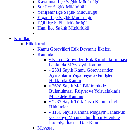
Kayapınar İlçe Sağlık Müdürlüğü
Sur İlçe Sağlık Müdürlüğü
Yenişehir İlçe Sağlık Müdürlüğü
Ergani İlçe Sağlık Müdürlüğü
Eğil İlçe Sağlık Müdürlüğü
Hani İlçe Sağlık Müdürlüğü
Kurullar
Etik Kurulu
Kamu Görevlileri Etik Davranış İlkeleri
Kanunlar
• Kamu Görevlileri Etik Kurulu kurulması
hakkında 5176 sayılı Kanun
• 2531 Sayılı Kamu Görevlerinden
Ayrılanların Yapamayacakları İşler
Hakkında Kanun
• 3628 Sayılı Mal Bildiriminde
Bulunulması, Rüşvet ve Yolsuzluklarla
Mücadele Kanunu
• 5237 Sayılı Türk Ceza Kanunu İlgili
Hükümler
• 1156 Sayılı Kanuna Mugayir Tahakkuk
ve Tediye Muamelatını İhbar Edenlere
İkramiye İtasına Dair Kanun
Mevzuat