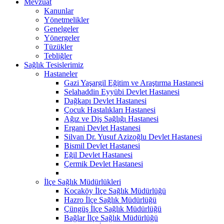
Mevzuat
Kanunlar
Yönetmelikler
Genelgeler
Yönergeler
Tüzükler
Tebliğler
Sağlık Tesislerimiz
Hastaneler
Gazi Yaşargil Eğitim ve Araştırma Hastanesi
Selahaddin Eyyübi Devlet Hastanesi
Dağkapı Devlet Hastanesi
Çocuk Hastalıkları Hastanesi
Ağız ve Diş Sağlığı Hastanesi
Ergani Devlet Hastanesi
Silvan Dr. Yusuf Azizoğlu Devlet Hastanesi
Bismil Devlet Hastanesi
Eğil Devlet Hastanesi
Çermik Devlet Hastanesi
İlçe Sağlık Müdürlükleri
Kocaköy İlçe Sağlık Müdürlüğü
Hazro İlçe Sağlık Müdürlüğü
Çüngüş İlçe Sağlık Müdürlüğü
Bağlar İlçe Sağlık Müdürlüğü