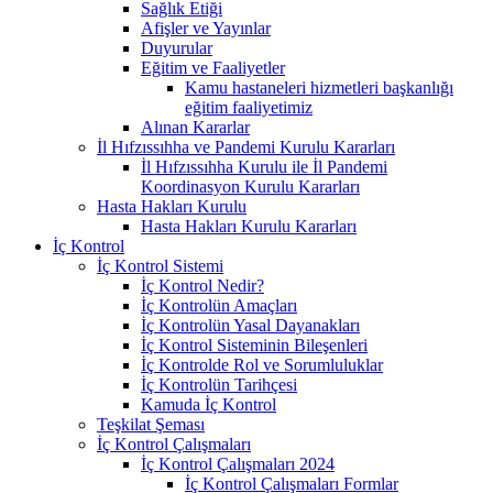
Sağlık Etiği
Afişler ve Yayınlar
Duyurular
Eğitim ve Faaliyetler
Kamu hastaneleri hizmetleri başkanlığı
eğitim faaliyetimiz
Alınan Kararlar
İl Hıfzıssıhha ve Pandemi Kurulu Kararları
İl Hıfzıssıhha Kurulu ile İl Pandemi
Koordinasyon Kurulu Kararları
Hasta Hakları Kurulu
Hasta Hakları Kurulu Kararları
İç Kontrol
İç Kontrol Sistemi
İç Kontrol Nedir?
İç Kontrolün Amaçları
İç Kontrolün Yasal Dayanakları
İç Kontrol Sisteminin Bileşenleri
İç Kontrolde Rol ve Sorumluluklar
İç Kontrolün Tarihçesi
Kamuda İç Kontrol
Teşkilat Şeması
İç Kontrol Çalışmaları
İç Kontrol Çalışmaları 2024
İç Kontrol Çalışmaları Formlar