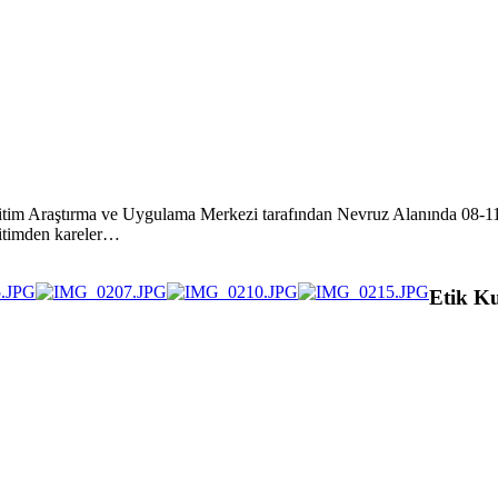
itim Araştırma ve Uygulama Merkezi tarafından Nevruz Alanında 08-11 Ş
itimden kareler…
Etik K