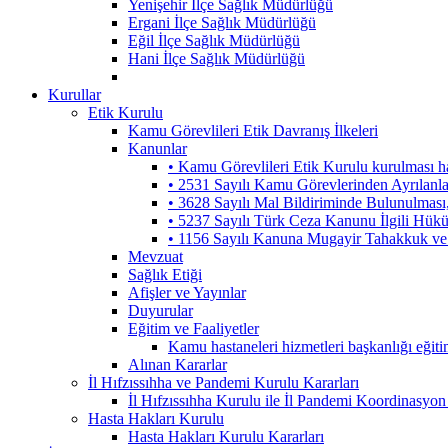
Yenişehir İlçe Sağlık Müdürlüğü
Ergani İlçe Sağlık Müdürlüğü
Eğil İlçe Sağlık Müdürlüğü
Hani İlçe Sağlık Müdürlüğü
Kurullar
Etik Kurulu
Kamu Görevlileri Etik Davranış İlkeleri
Kanunlar
• Kamu Görevlileri Etik Kurulu kurulması 
• 2531 Sayılı Kamu Görevlerinden Ayrılanl
• 3628 Sayılı Mal Bildiriminde Bulunulmas
• 5237 Sayılı Türk Ceza Kanunu İlgili Hük
• 1156 Sayılı Kanuna Mugayir Tahakkuk ve 
Mevzuat
Sağlık Etiği
Afişler ve Yayınlar
Duyurular
Eğitim ve Faaliyetler
Kamu hastaneleri hizmetleri başkanlığı eğiti
Alınan Kararlar
İl Hıfzıssıhha ve Pandemi Kurulu Kararları
İl Hıfzıssıhha Kurulu ile İl Pandemi Koordinasyon
Hasta Hakları Kurulu
Hasta Hakları Kurulu Kararları