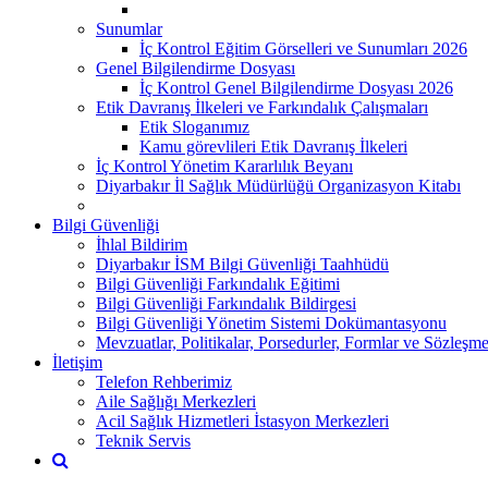
Sunumlar
İç Kontrol Eğitim Görselleri ve Sunumları 2026
Genel Bilgilendirme Dosyası
İç Kontrol Genel Bilgilendirme Dosyası 2026
Etik Davranış İlkeleri ve Farkındalık Çalışmaları
Etik Sloganımız
Kamu görevlileri Etik Davranış İlkeleri
İç Kontrol Yönetim Kararlılık Beyanı
Diyarbakır İl Sağlık Müdürlüğü Organizasyon Kitabı
Bilgi Güvenliği
İhlal Bildirim
Diyarbakır İSM Bilgi Güvenliği Taahhüdü
Bilgi Güvenliği Farkındalık Eğitimi
Bilgi Güvenliği Farkındalık Bildirgesi
Bilgi Güvenliği Yönetim Sistemi Dokümantasyonu
Mevzuatlar, Politikalar, Porsedurler, Formlar ve Sözleşme
İletişim
Telefon Rehberimiz
Aile Sağlığı Merkezleri
Acil Sağlık Hizmetleri İstasyon Merkezleri
Teknik Servis