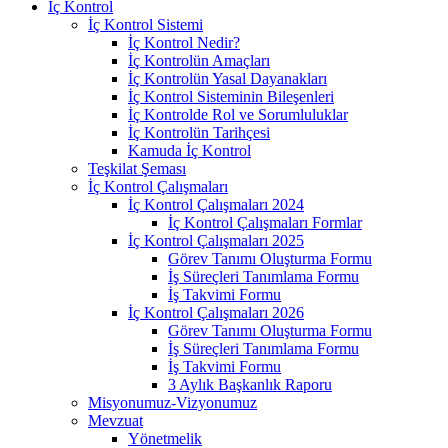
İç Kontrol
İç Kontrol Sistemi
İç Kontrol Nedir?
İç Kontrolün Amaçları
İç Kontrolün Yasal Dayanakları
İç Kontrol Sisteminin Bileşenleri
İç Kontrolde Rol ve Sorumluluklar
İç Kontrolün Tarihçesi
Kamuda İç Kontrol
Teşkilat Şeması
İç Kontrol Çalışmaları
İç Kontrol Çalışmaları 2024
İç Kontrol Çalışmaları Formlar
İç Kontrol Çalışmaları 2025
Görev Tanımı Oluşturma Formu
İş Süreçleri Tanımlama Formu
İş Takvimi Formu
İç Kontrol Çalışmaları 2026
Görev Tanımı Oluşturma Formu
İş Süreçleri Tanımlama Formu
İş Takvimi Formu
3 Aylık Başkanlık Raporu
Misyonumuz-Vizyonumuz
Mevzuat
Yönetmelik