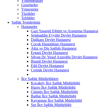
Yönetmelikler
Genelgeler
Yönergeler
Tüzükler
Tebliğler
Sağlık Tesislerimiz
Hastaneler
Gazi Yaşargil Eğitim ve Araştırma Hastanesi
Selahaddin Eyyübi Devlet Hastanesi
Dağkapı Devlet Hastanesi
Çocuk Hastalıkları Hastanesi
Ağız ve Diş Sağlığı Hastanesi
Ergani Devlet Hastanesi
Silvan Dr. Yusuf Azizoğlu Devlet Hastanesi
Bismil Devlet Hastanesi
Eğil Devlet Hastanesi
Çermik Devlet Hastanesi
İlçe Sağlık Müdürlükleri
Kocaköy İlçe Sağlık Müdürlüğü
Hazro İlçe Sağlık Müdürlüğü
Çüngüş İlçe Sağlık Müdürlüğü
Bağlar İlçe Sağlık Müdürlüğü
Kayapınar İlçe Sağlık Müdürlüğü
Sur İlçe Sağlık Müdürlüğü