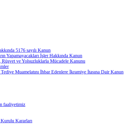
hakkında 5176 sayılı Kanun
arın Yapamayacakları İşler Hakkında Kanun
ı, Rüşvet ve Yolsuzluklarla Mücadele Kanunu
ümler
Tediye Muamelatını İhbar Edenlere İkramiye İtasına Dair Kanun
m faaliyetimiz
 Kurulu Kararları