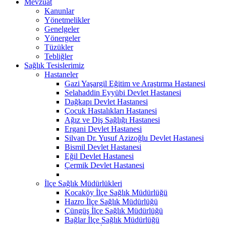
Mevzuat
Kanunlar
Yönetmelikler
Genelgeler
Yönergeler
Tüzükler
Tebliğler
Sağlık Tesislerimiz
Hastaneler
Gazi Yaşargil Eğitim ve Araştırma Hastanesi
Selahaddin Eyyübi Devlet Hastanesi
Dağkapı Devlet Hastanesi
Çocuk Hastalıkları Hastanesi
Ağız ve Diş Sağlığı Hastanesi
Ergani Devlet Hastanesi
Silvan Dr. Yusuf Azizoğlu Devlet Hastanesi
Bismil Devlet Hastanesi
Eğil Devlet Hastanesi
Çermik Devlet Hastanesi
İlçe Sağlık Müdürlükleri
Kocaköy İlçe Sağlık Müdürlüğü
Hazro İlçe Sağlık Müdürlüğü
Çüngüş İlçe Sağlık Müdürlüğü
Bağlar İlçe Sağlık Müdürlüğü