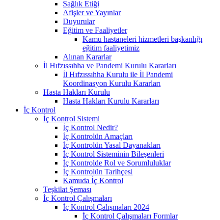
Sağlık Etiği
Afişler ve Yayınlar
Duyurular
Eğitim ve Faaliyetler
Kamu hastaneleri hizmetleri başkanlığı
eğitim faaliyetimiz
Alınan Kararlar
İl Hıfzıssıhha ve Pandemi Kurulu Kararları
İl Hıfzıssıhha Kurulu ile İl Pandemi
Koordinasyon Kurulu Kararları
Hasta Hakları Kurulu
Hasta Hakları Kurulu Kararları
İç Kontrol
İç Kontrol Sistemi
İç Kontrol Nedir?
İç Kontrolün Amaçları
İç Kontrolün Yasal Dayanakları
İç Kontrol Sisteminin Bileşenleri
İç Kontrolde Rol ve Sorumluluklar
İç Kontrolün Tarihçesi
Kamuda İç Kontrol
Teşkilat Şeması
İç Kontrol Çalışmaları
İç Kontrol Çalışmaları 2024
İç Kontrol Çalışmaları Formlar