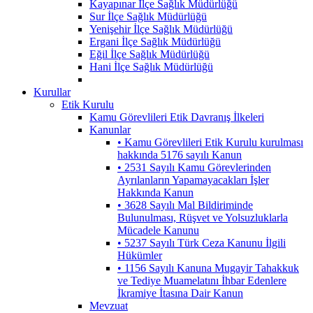
Kayapınar İlçe Sağlık Müdürlüğü
Sur İlçe Sağlık Müdürlüğü
Yenişehir İlçe Sağlık Müdürlüğü
Ergani İlçe Sağlık Müdürlüğü
Eğil İlçe Sağlık Müdürlüğü
Hani İlçe Sağlık Müdürlüğü
Kurullar
Etik Kurulu
Kamu Görevlileri Etik Davranış İlkeleri
Kanunlar
• Kamu Görevlileri Etik Kurulu kurulması
hakkında 5176 sayılı Kanun
• 2531 Sayılı Kamu Görevlerinden
Ayrılanların Yapamayacakları İşler
Hakkında Kanun
• 3628 Sayılı Mal Bildiriminde
Bulunulması, Rüşvet ve Yolsuzluklarla
Mücadele Kanunu
• 5237 Sayılı Türk Ceza Kanunu İlgili
Hükümler
• 1156 Sayılı Kanuna Mugayir Tahakkuk
ve Tediye Muamelatını İhbar Edenlere
İkramiye İtasına Dair Kanun
Mevzuat