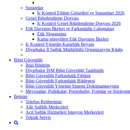
Sunumlar
İç Kontrol Eğitim Görselleri ve Sunumları 2026
Genel Bilgilendirme Dosyası
İç Kontrol Genel Bilgilendirme Dosyası 2026
Etik Davranış İlkeleri ve Farkındalık Çalışmaları
Etik Sloganımız
Kamu görevlileri Etik Davranış İlkeleri
İç Kontrol Yönetim Kararlılık Beyanı
Diyarbakır İl Sağlık Müdürlüğü Organizasyon Kitabı
Bilgi Güvenliği
İhlal Bildirim
Diyarbakır İSM Bilgi Güvenliği Taahhüdü
Bilgi Güvenliği Farkındalık Eğitimi
Bilgi Güvenliği Farkındalık Bildirgesi
Bilgi Güvenliği Yönetim Sistemi Dokümantasyonu
Mevzuatlar, Politikalar, Porsedurler, Formlar ve Sözleşme
İletişim
Telefon Rehberimiz
Aile Sağlığı Merkezleri
Acil Sağlık Hizmetleri İstasyon Merkezleri
Teknik Servis