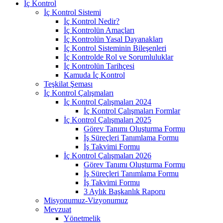
İç Kontrol
İç Kontrol Sistemi
İç Kontrol Nedir?
İç Kontrolün Amaçları
İç Kontrolün Yasal Dayanakları
İç Kontrol Sisteminin Bileşenleri
İç Kontrolde Rol ve Sorumluluklar
İç Kontrolün Tarihçesi
Kamuda İç Kontrol
Teşkilat Şeması
İç Kontrol Çalışmaları
İç Kontrol Çalışmaları 2024
İç Kontrol Çalışmaları Formlar
İç Kontrol Çalışmaları 2025
Görev Tanımı Oluşturma Formu
İş Süreçleri Tanımlama Formu
İş Takvimi Formu
İç Kontrol Çalışmaları 2026
Görev Tanımı Oluşturma Formu
İş Süreçleri Tanımlama Formu
İş Takvimi Formu
3 Aylık Başkanlık Raporu
Misyonumuz-Vizyonumuz
Mevzuat
Yönetmelik