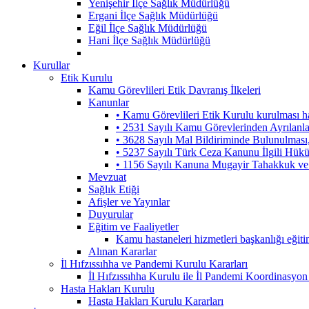
Yenişehir İlçe Sağlık Müdürlüğü
Ergani İlçe Sağlık Müdürlüğü
Eğil İlçe Sağlık Müdürlüğü
Hani İlçe Sağlık Müdürlüğü
Kurullar
Etik Kurulu
Kamu Görevlileri Etik Davranış İlkeleri
Kanunlar
• Kamu Görevlileri Etik Kurulu kurulması 
• 2531 Sayılı Kamu Görevlerinden Ayrılanl
• 3628 Sayılı Mal Bildiriminde Bulunulmas
• 5237 Sayılı Türk Ceza Kanunu İlgili Hük
• 1156 Sayılı Kanuna Mugayir Tahakkuk ve 
Mevzuat
Sağlık Etiği
Afişler ve Yayınlar
Duyurular
Eğitim ve Faaliyetler
Kamu hastaneleri hizmetleri başkanlığı eğiti
Alınan Kararlar
İl Hıfzıssıhha ve Pandemi Kurulu Kararları
İl Hıfzıssıhha Kurulu ile İl Pandemi Koordinasyon
Hasta Hakları Kurulu
Hasta Hakları Kurulu Kararları