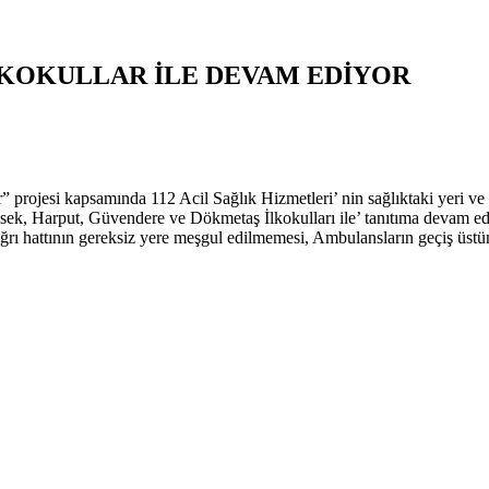
İLKOKULLAR İLE DEVAM EDİYOR
rojesi kapsamında 112 Acil Sağlık Hizmetleri’ nin sağlıktaki yeri ve k
sek, Harput, Güvendere ve Dökmetaş İlkokulları ile’ tanıtıma devam edi
 Çağrı hattının gereksiz yere meşgul edilmemesi, Ambulansların geçiş ü