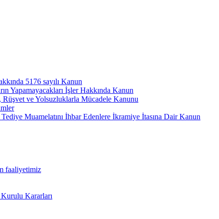
hakkında 5176 sayılı Kanun
arın Yapamayacakları İşler Hakkında Kanun
ı, Rüşvet ve Yolsuzluklarla Mücadele Kanunu
ümler
Tediye Muamelatını İhbar Edenlere İkramiye İtasına Dair Kanun
m faaliyetimiz
 Kurulu Kararları