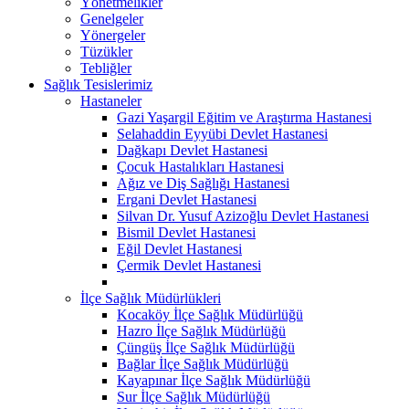
Yönetmelikler
Genelgeler
Yönergeler
Tüzükler
Tebliğler
Sağlık Tesislerimiz
Hastaneler
Gazi Yaşargil Eğitim ve Araştırma Hastanesi
Selahaddin Eyyübi Devlet Hastanesi
Dağkapı Devlet Hastanesi
Çocuk Hastalıkları Hastanesi
Ağız ve Diş Sağlığı Hastanesi
Ergani Devlet Hastanesi
Silvan Dr. Yusuf Azizoğlu Devlet Hastanesi
Bismil Devlet Hastanesi
Eğil Devlet Hastanesi
Çermik Devlet Hastanesi
İlçe Sağlık Müdürlükleri
Kocaköy İlçe Sağlık Müdürlüğü
Hazro İlçe Sağlık Müdürlüğü
Çüngüş İlçe Sağlık Müdürlüğü
Bağlar İlçe Sağlık Müdürlüğü
Kayapınar İlçe Sağlık Müdürlüğü
Sur İlçe Sağlık Müdürlüğü