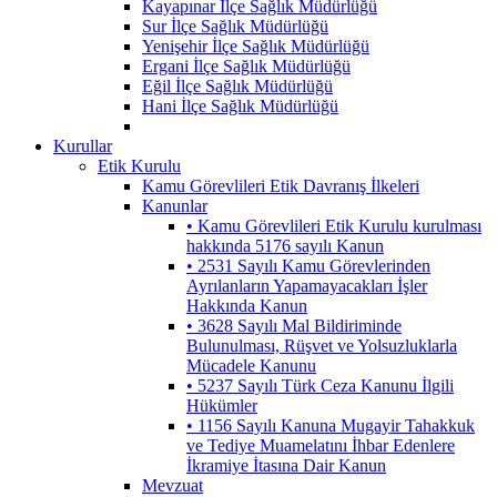
Kayapınar İlçe Sağlık Müdürlüğü
Sur İlçe Sağlık Müdürlüğü
Yenişehir İlçe Sağlık Müdürlüğü
Ergani İlçe Sağlık Müdürlüğü
Eğil İlçe Sağlık Müdürlüğü
Hani İlçe Sağlık Müdürlüğü
Kurullar
Etik Kurulu
Kamu Görevlileri Etik Davranış İlkeleri
Kanunlar
• Kamu Görevlileri Etik Kurulu kurulması
hakkında 5176 sayılı Kanun
• 2531 Sayılı Kamu Görevlerinden
Ayrılanların Yapamayacakları İşler
Hakkında Kanun
• 3628 Sayılı Mal Bildiriminde
Bulunulması, Rüşvet ve Yolsuzluklarla
Mücadele Kanunu
• 5237 Sayılı Türk Ceza Kanunu İlgili
Hükümler
• 1156 Sayılı Kanuna Mugayir Tahakkuk
ve Tediye Muamelatını İhbar Edenlere
İkramiye İtasına Dair Kanun
Mevzuat