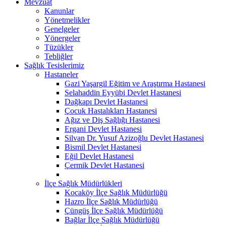
Mevzuat
Kanunlar
Yönetmelikler
Genelgeler
Yönergeler
Tüzükler
Tebliğler
Sağlık Tesislerimiz
Hastaneler
Gazi Yaşargil Eğitim ve Araştırma Hastanesi
Selahaddin Eyyübi Devlet Hastanesi
Dağkapı Devlet Hastanesi
Çocuk Hastalıkları Hastanesi
Ağız ve Diş Sağlığı Hastanesi
Ergani Devlet Hastanesi
Silvan Dr. Yusuf Azizoğlu Devlet Hastanesi
Bismil Devlet Hastanesi
Eğil Devlet Hastanesi
Çermik Devlet Hastanesi
İlçe Sağlık Müdürlükleri
Kocaköy İlçe Sağlık Müdürlüğü
Hazro İlçe Sağlık Müdürlüğü
Çüngüş İlçe Sağlık Müdürlüğü
Bağlar İlçe Sağlık Müdürlüğü