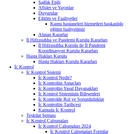
Sağlık Etiği
Afişler ve Yayınlar
Duyurular
Eğitim ve Faaliyetler
Kamu hastaneleri hizmetleri başkanlığı
eğitim faaliyetimiz
Alınan Kararlar
İl Hıfzıssıhha ve Pandemi Kurulu Kararları
İl Hıfzıssıhha Kurulu ile İl Pandemi
Koordinasyon Kurulu Kararları
Hasta Hakları Kurulu
Hasta Hakları Kurulu Kararları
İç Kontrol
İç Kontrol Sistemi
İç Kontrol Nedir?
İç Kontrolün Amaçları
İç Kontrolün Yasal Dayanakları
İç Kontrol Sisteminin Bileşenleri
İç Kontrolde Rol ve Sorumluluklar
İç Kontrolün Tarihçesi
Kamuda İç Kontrol
Teşkilat Şeması
İç Kontrol Çalışmaları
İç Kontrol Çalışmaları 2024
İç Kontrol Çalışmaları Formlar