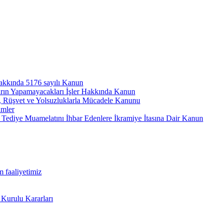
hakkında 5176 sayılı Kanun
arın Yapamayacakları İşler Hakkında Kanun
ı, Rüşvet ve Yolsuzluklarla Mücadele Kanunu
ümler
Tediye Muamelatını İhbar Edenlere İkramiye İtasına Dair Kanun
m faaliyetimiz
 Kurulu Kararları