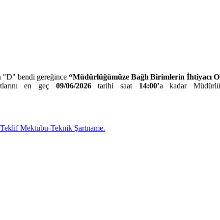
n
"D" bendi gereğince
“
Müdürlüğümüze Bağlı Birimlerin İhtiyacı Ol
atlarını en geç
09/06/2026
tarihi saat
14:00’
a kadar Müdür
Teklif Mektubu-Teknik Şartname.