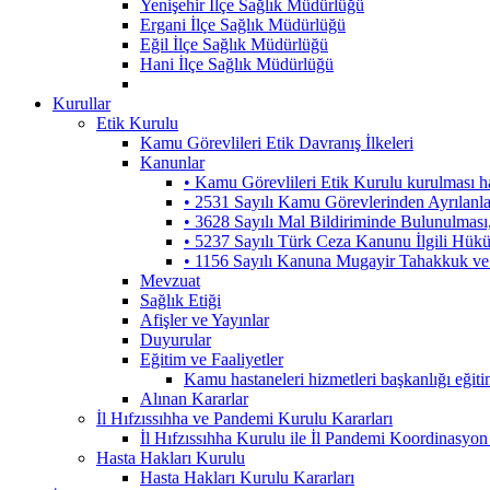
Yenişehir İlçe Sağlık Müdürlüğü
Ergani İlçe Sağlık Müdürlüğü
Eğil İlçe Sağlık Müdürlüğü
Hani İlçe Sağlık Müdürlüğü
Kurullar
Etik Kurulu
Kamu Görevlileri Etik Davranış İlkeleri
Kanunlar
• Kamu Görevlileri Etik Kurulu kurulması 
• 2531 Sayılı Kamu Görevlerinden Ayrılanl
• 3628 Sayılı Mal Bildiriminde Bulunulmas
• 5237 Sayılı Türk Ceza Kanunu İlgili Hük
• 1156 Sayılı Kanuna Mugayir Tahakkuk ve 
Mevzuat
Sağlık Etiği
Afişler ve Yayınlar
Duyurular
Eğitim ve Faaliyetler
Kamu hastaneleri hizmetleri başkanlığı eğiti
Alınan Kararlar
İl Hıfzıssıhha ve Pandemi Kurulu Kararları
İl Hıfzıssıhha Kurulu ile İl Pandemi Koordinasyon
Hasta Hakları Kurulu
Hasta Hakları Kurulu Kararları