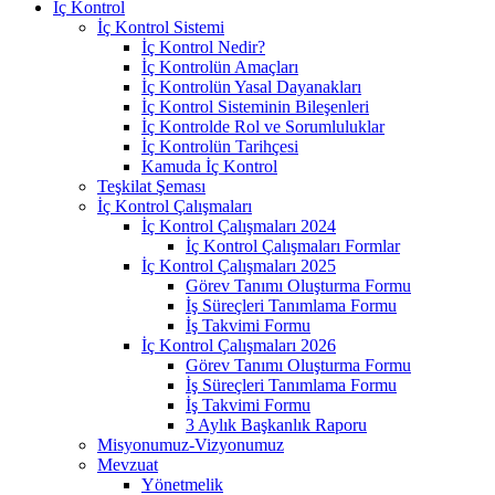
İç Kontrol
İç Kontrol Sistemi
İç Kontrol Nedir?
İç Kontrolün Amaçları
İç Kontrolün Yasal Dayanakları
İç Kontrol Sisteminin Bileşenleri
İç Kontrolde Rol ve Sorumluluklar
İç Kontrolün Tarihçesi
Kamuda İç Kontrol
Teşkilat Şeması
İç Kontrol Çalışmaları
İç Kontrol Çalışmaları 2024
İç Kontrol Çalışmaları Formlar
İç Kontrol Çalışmaları 2025
Görev Tanımı Oluşturma Formu
İş Süreçleri Tanımlama Formu
İş Takvimi Formu
İç Kontrol Çalışmaları 2026
Görev Tanımı Oluşturma Formu
İş Süreçleri Tanımlama Formu
İş Takvimi Formu
3 Aylık Başkanlık Raporu
Misyonumuz-Vizyonumuz
Mevzuat
Yönetmelik