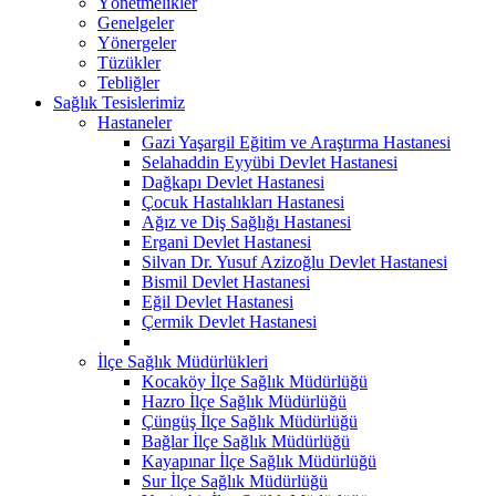
Yönetmelikler
Genelgeler
Yönergeler
Tüzükler
Tebliğler
Sağlık Tesislerimiz
Hastaneler
Gazi Yaşargil Eğitim ve Araştırma Hastanesi
Selahaddin Eyyübi Devlet Hastanesi
Dağkapı Devlet Hastanesi
Çocuk Hastalıkları Hastanesi
Ağız ve Diş Sağlığı Hastanesi
Ergani Devlet Hastanesi
Silvan Dr. Yusuf Azizoğlu Devlet Hastanesi
Bismil Devlet Hastanesi
Eğil Devlet Hastanesi
Çermik Devlet Hastanesi
İlçe Sağlık Müdürlükleri
Kocaköy İlçe Sağlık Müdürlüğü
Hazro İlçe Sağlık Müdürlüğü
Çüngüş İlçe Sağlık Müdürlüğü
Bağlar İlçe Sağlık Müdürlüğü
Kayapınar İlçe Sağlık Müdürlüğü
Sur İlçe Sağlık Müdürlüğü