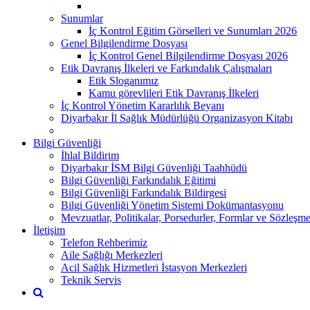
Sunumlar
İç Kontrol Eğitim Görselleri ve Sunumları 2026
Genel Bilgilendirme Dosyası
İç Kontrol Genel Bilgilendirme Dosyası 2026
Etik Davranış İlkeleri ve Farkındalık Çalışmaları
Etik Sloganımız
Kamu görevlileri Etik Davranış İlkeleri
İç Kontrol Yönetim Kararlılık Beyanı
Diyarbakır İl Sağlık Müdürlüğü Organizasyon Kitabı
Bilgi Güvenliği
İhlal Bildirim
Diyarbakır İSM Bilgi Güvenliği Taahhüdü
Bilgi Güvenliği Farkındalık Eğitimi
Bilgi Güvenliği Farkındalık Bildirgesi
Bilgi Güvenliği Yönetim Sistemi Dokümantasyonu
Mevzuatlar, Politikalar, Porsedurler, Formlar ve Sözleşme
İletişim
Telefon Rehberimiz
Aile Sağlığı Merkezleri
Acil Sağlık Hizmetleri İstasyon Merkezleri
Teknik Servis