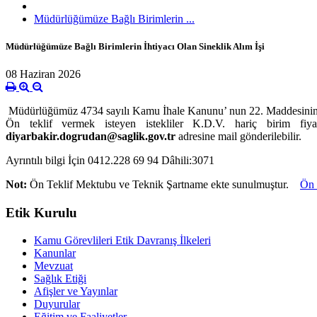
Müdürlüğümüze Bağlı Birimlerin ...
Müdürlüğümüze Bağlı Birimlerin İhtiyacı Olan Sineklik Alım İşi
08 Haziran 2026
Müdürlüğümüz 4734 sayılı Kamu İhale Kanunu’ nun 22. Maddesini
Ön teklif vermek isteyen istekliler K.D.V. hariç birim fiy
diyarbakir.dogrudan@saglik.gov.tr
adresine mail gönderilebilir.
Ayrıntılı bilgi İçin 0412.228 69 94 Dâhili:3071
Not:
Ön Teklif Mektubu ve Teknik Şartname ekte sunulmuştur.
Ön 
Etik Kurulu
Kamu Görevlileri Etik Davranış İlkeleri
Kanunlar
Mevzuat
Sağlık Etiği
Afişler ve Yayınlar
Duyurular
Eğitim ve Faaliyetler