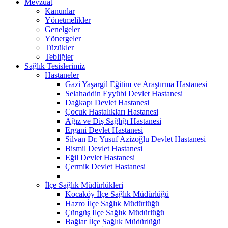
Mevzuat
Kanunlar
Yönetmelikler
Genelgeler
Yönergeler
Tüzükler
Tebliğler
Sağlık Tesislerimiz
Hastaneler
Gazi Yaşargil Eğitim ve Araştırma Hastanesi
Selahaddin Eyyübi Devlet Hastanesi
Dağkapı Devlet Hastanesi
Çocuk Hastalıkları Hastanesi
Ağız ve Diş Sağlığı Hastanesi
Ergani Devlet Hastanesi
Silvan Dr. Yusuf Azizoğlu Devlet Hastanesi
Bismil Devlet Hastanesi
Eğil Devlet Hastanesi
Çermik Devlet Hastanesi
İlçe Sağlık Müdürlükleri
Kocaköy İlçe Sağlık Müdürlüğü
Hazro İlçe Sağlık Müdürlüğü
Çüngüş İlçe Sağlık Müdürlüğü
Bağlar İlçe Sağlık Müdürlüğü