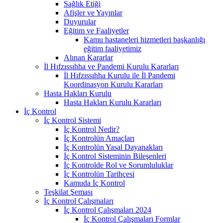
Sağlık Etiği
Afişler ve Yayınlar
Duyurular
Eğitim ve Faaliyetler
Kamu hastaneleri hizmetleri başkanlığı
eğitim faaliyetimiz
Alınan Kararlar
İl Hıfzıssıhha ve Pandemi Kurulu Kararları
İl Hıfzıssıhha Kurulu ile İl Pandemi
Koordinasyon Kurulu Kararları
Hasta Hakları Kurulu
Hasta Hakları Kurulu Kararları
İç Kontrol
İç Kontrol Sistemi
İç Kontrol Nedir?
İç Kontrolün Amaçları
İç Kontrolün Yasal Dayanakları
İç Kontrol Sisteminin Bileşenleri
İç Kontrolde Rol ve Sorumluluklar
İç Kontrolün Tarihçesi
Kamuda İç Kontrol
Teşkilat Şeması
İç Kontrol Çalışmaları
İç Kontrol Çalışmaları 2024
İç Kontrol Çalışmaları Formlar