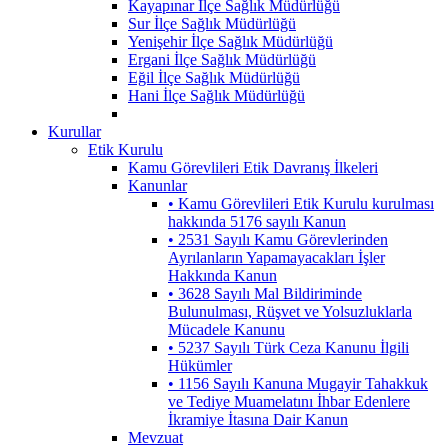
Kayapınar İlçe Sağlık Müdürlüğü
Sur İlçe Sağlık Müdürlüğü
Yenişehir İlçe Sağlık Müdürlüğü
Ergani İlçe Sağlık Müdürlüğü
Eğil İlçe Sağlık Müdürlüğü
Hani İlçe Sağlık Müdürlüğü
Kurullar
Etik Kurulu
Kamu Görevlileri Etik Davranış İlkeleri
Kanunlar
• Kamu Görevlileri Etik Kurulu kurulması
hakkında 5176 sayılı Kanun
• 2531 Sayılı Kamu Görevlerinden
Ayrılanların Yapamayacakları İşler
Hakkında Kanun
• 3628 Sayılı Mal Bildiriminde
Bulunulması, Rüşvet ve Yolsuzluklarla
Mücadele Kanunu
• 5237 Sayılı Türk Ceza Kanunu İlgili
Hükümler
• 1156 Sayılı Kanuna Mugayir Tahakkuk
ve Tediye Muamelatını İhbar Edenlere
İkramiye İtasına Dair Kanun
Mevzuat