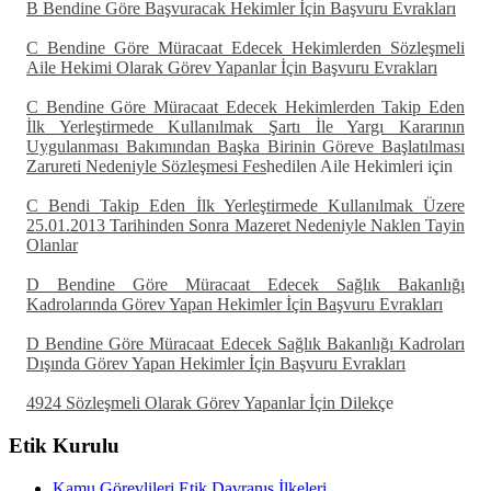
B Bendine Göre Başvuracak Hekimler İçin Başvuru Evrakları
C Bendine Göre Müracaat Edecek Hekimlerden Sözleşmeli
Aile Hekimi Olarak Görev Yapanlar İçin Başvuru Evrakları
C Bendine Göre Müracaat Edecek Hekimlerden Takip Eden
İlk Yerleştirmede Kullanılmak Şartı İle Yargı Kararının
Uygulanması Bakımından Başka Birinin Göreve Başlatılması
Zarureti Nedeniyle Sözleşmesi Fes
hedilen Aile Hekimleri için
C Bendi Takip Eden İlk Yerleştirmede Kullanılmak Üzere
25.01.2013 Tarihinden Sonra Mazeret Nedeniyle Naklen Tayin
Olanlar
D Bendine Göre Müracaat Edecek Sağlık Bakanlığı
Kadrolarında Görev Yapan Hekimler İçin Başvuru Evrakları
D Bendine Göre Müracaat Edecek Sağlık Bakanlığı Kadroları
Dışında Görev Yapan Hekimler İçin Başvuru Evrakları
4924 Sözleşmeli Olarak Görev Yapanlar İçin Dilekç
e
Etik Kurulu
Kamu Görevlileri Etik Davranış İlkeleri