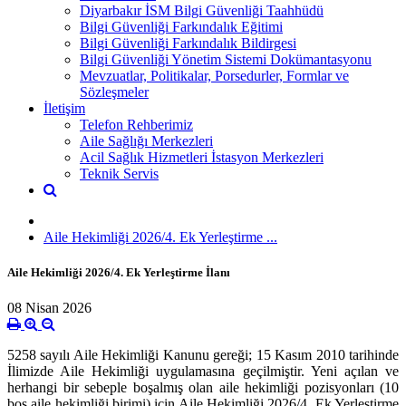
Diyarbakır İSM Bilgi Güvenliği Taahhüdü
Bilgi Güvenliği Farkındalık Eğitimi
Bilgi Güvenliği Farkındalık Bildirgesi
Bilgi Güvenliği Yönetim Sistemi Dokümantasyonu
Mevzuatlar, Politikalar, Porsedurler, Formlar ve
Sözleşmeler
İletişim
Telefon Rehberimiz
Aile Sağlığı Merkezleri
Acil Sağlık Hizmetleri İstasyon Merkezleri
Teknik Servis
Aile Hekimliği 2026/4. Ek Yerleştirme ...
Aile Hekimliği 2026/4. Ek Yerleştirme İlanı
08 Nisan 2026
5258 sayılı Aile Hekimliği Kanunu gereği; 15 Kasım 2010 tarihinde
İlimizde Aile Hekimliği uygulamasına geçilmiştir. Yeni açılan ve
herhangi bir sebeple boşalmış olan aile hekimliği pozisyonları (10
boş aile hekimliği birimi) için Aile Hekimliği 2026/4. Ek Yerleştirme