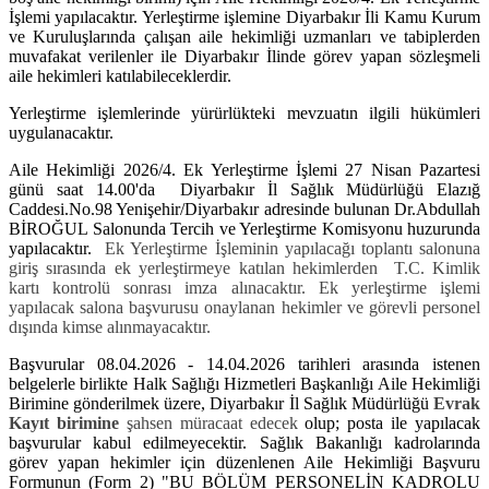
İşlemi yapılacaktır. Yerleştirme işlemine Diyarbakır İli Kamu Kurum
ve Kuruluşlarında çalışan aile hekimliği uzmanları ve tabiplerden
muvafakat verilenler ile Diyarbakır İlinde görev yapan sözleşmeli
aile hekimleri katılabileceklerdir.
Yerleştirme işlemlerinde yürürlükteki mevzuatın ilgili hükümleri
uygulanacaktır.
Aile Hekimliği 2026/4. Ek Yerleştirme İşlemi 27 Nisan Pazartesi
günü saat 14.00'da Diyarbakır İl Sağlık Müdürlüğü Elazığ
Caddesi.No.98 Yenişehir/Diyarbakır adresinde bulunan Dr.Abdullah
BİROĞUL Salonunda Tercih ve Yerleştirme Komisyonu huzurunda
yapılacaktır.
Ek Yerleştirme İşleminin yapılacağı toplantı salonuna
giriş sırasında ek yerleştirmeye katılan hekimlerden
T.C. Kimlik
kartı kontrolü sonrası
imza alınacaktır.
Ek yerleştirme işlemi
yapılacak salona başvurusu onaylanan hekimler ve görevli personel
dışında kimse alınmayacaktır.
Başvurular 08.04.2026 - 14.04.2026 tarihleri arasında istenen
belgelerle birlikte Halk Sağlığı Hizmetleri Başkanlığı Aile Hekimliği
Birimine gönderilmek üzere, Diyarbakır İl Sağlık Müdürlüğü
Evrak
Kayıt birimine
şahsen müracaat edecek
olup; posta ile yapılacak
başvurular kabul edilmeyecektir. Sağlık Bakanlığı kadrolarında
görev yapan hekimler için düzenlenen Aile Hekimliği Başvuru
Formunun (Form 2) "BU BÖLÜM PERSONELİN KADROLU