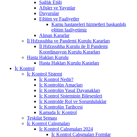
Sağlık Etiği
Afişler ve Yayınlar
Duyurular
Eğitim ve Faaliyetler
Kamu hastaneleri hizmetleri başkanlığı
eğitim faaliyetimiz
Alınan Kararlar
İl Hıfzıssıhha ve Pandemi Kurulu Kararları
İl Hıfzıssıhha Kurulu ile İl Pandemi
Koordinasyon Kurulu Kararları
Hasta Hakları Kurulu
Hasta Hakları Kurulu Kararları
İç Kontrol
İç Kontrol Sistemi
İç Kontrol Nedir?
İç Kontrolün Amaçları
İç Kontrolün Yasal Dayanakları
İç Kontrol Sisteminin Bileşenleri
İç Kontrolde Rol ve Sorumluluklar
İç Kontrolün Tarihçesi
Kamuda İç Kontrol
Teşkilat Şeması
İç Kontrol Çalışmaları
İç Kontrol Çalışmaları 2024
İç Kontrol Çalışmaları Formlar