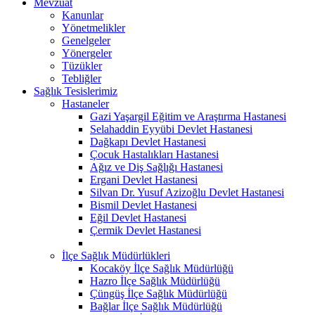
Mevzuat
Kanunlar
Yönetmelikler
Genelgeler
Yönergeler
Tüzükler
Tebliğler
Sağlık Tesislerimiz
Hastaneler
Gazi Yaşargil Eğitim ve Araştırma Hastanesi
Selahaddin Eyyübi Devlet Hastanesi
Dağkapı Devlet Hastanesi
Çocuk Hastalıkları Hastanesi
Ağız ve Diş Sağlığı Hastanesi
Ergani Devlet Hastanesi
Silvan Dr. Yusuf Azizoğlu Devlet Hastanesi
Bismil Devlet Hastanesi
Eğil Devlet Hastanesi
Çermik Devlet Hastanesi
İlçe Sağlık Müdürlükleri
Kocaköy İlçe Sağlık Müdürlüğü
Hazro İlçe Sağlık Müdürlüğü
Çüngüş İlçe Sağlık Müdürlüğü
Bağlar İlçe Sağlık Müdürlüğü