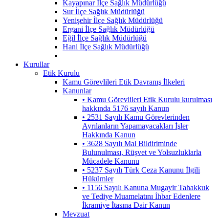
Kayapınar İlçe Sağlık Müdürlüğü
Sur İlçe Sağlık Müdürlüğü
Yenişehir İlçe Sağlık Müdürlüğü
Ergani İlçe Sağlık Müdürlüğü
Eğil İlçe Sağlık Müdürlüğü
Hani İlçe Sağlık Müdürlüğü
Kurullar
Etik Kurulu
Kamu Görevlileri Etik Davranış İlkeleri
Kanunlar
• Kamu Görevlileri Etik Kurulu kurulması
hakkında 5176 sayılı Kanun
• 2531 Sayılı Kamu Görevlerinden
Ayrılanların Yapamayacakları İşler
Hakkında Kanun
• 3628 Sayılı Mal Bildiriminde
Bulunulması, Rüşvet ve Yolsuzluklarla
Mücadele Kanunu
• 5237 Sayılı Türk Ceza Kanunu İlgili
Hükümler
• 1156 Sayılı Kanuna Mugayir Tahakkuk
ve Tediye Muamelatını İhbar Edenlere
İkramiye İtasına Dair Kanun
Mevzuat