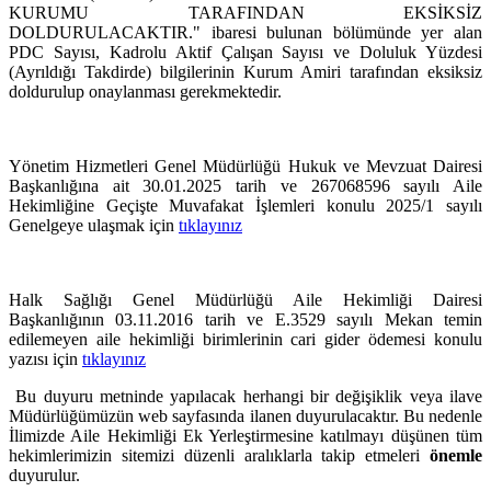
KURUMU TARAFINDAN EKSİKSİZ
DOLDURULACAKTIR." ibaresi bulunan bölümünde yer alan
PDC Sayısı, Kadrolu Aktif Çalışan Sayısı ve Doluluk Yüzdesi
(Ayrıldığı Takdirde) bilgilerinin Kurum Amiri tarafından eksiksiz
doldurulup onaylanması gerekmektedir.
Yönetim Hizmetleri Genel Müdürlüğü Hukuk ve Mevzuat Dairesi
Başkanlığına ait 30.01.2025 tarih ve 267068596 sayılı Aile
Hekimliğine Geçişte Muvafakat İşlemleri konulu 2025/1 sayılı
Genelgeye ulaşmak için
tıklayınız
Halk Sağlığı Genel Müdürlüğü Aile Hekimliği Dairesi
Başkanlığının 03.11.2016 tarih ve E.3529 sayılı Mekan temin
edilemeyen aile hekimliği birimlerinin cari gider ödemesi konulu
yazısı için
tıklayınız
Bu duyuru metninde yapılacak herhangi bir değişiklik veya ilave
Müdürlüğümüzün web sayfasında ilanen duyurulacaktır. Bu nedenle
İlimizde Aile Hekimliği Ek Yerleştirmesine katılmayı düşünen tüm
hekimlerimizin sitemizi düzenli aralıklarla takip etmeleri
önemle
duyurulur.