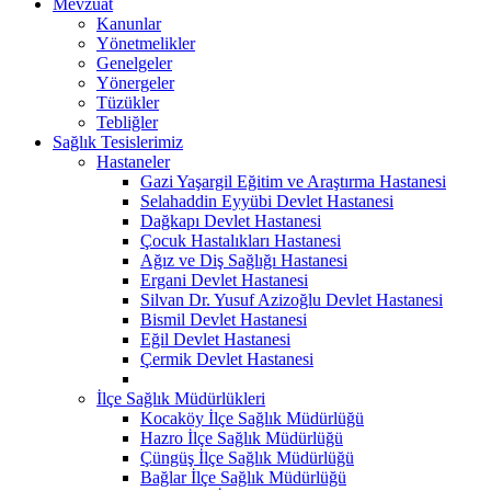
Mevzuat
Kanunlar
Yönetmelikler
Genelgeler
Yönergeler
Tüzükler
Tebliğler
Sağlık Tesislerimiz
Hastaneler
Gazi Yaşargil Eğitim ve Araştırma Hastanesi
Selahaddin Eyyübi Devlet Hastanesi
Dağkapı Devlet Hastanesi
Çocuk Hastalıkları Hastanesi
Ağız ve Diş Sağlığı Hastanesi
Ergani Devlet Hastanesi
Silvan Dr. Yusuf Azizoğlu Devlet Hastanesi
Bismil Devlet Hastanesi
Eğil Devlet Hastanesi
Çermik Devlet Hastanesi
İlçe Sağlık Müdürlükleri
Kocaköy İlçe Sağlık Müdürlüğü
Hazro İlçe Sağlık Müdürlüğü
Çüngüş İlçe Sağlık Müdürlüğü
Bağlar İlçe Sağlık Müdürlüğü