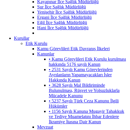
Kayapınar İlçe Sağlık Müdürlüğü
Sur İlçe Sağlık Müdürlüğü
Yenişehir İlçe Sağlık Müdürlüğü
Ergani İlçe Sağlık Müdürlüğü
Eğil İlçe Sağlık Müdürlüğü
Hani İlçe Sağlık Müdürlüğü
Kurullar
Etik Kurulu
Kamu Görevlileri Etik Davranış İlkeleri
Kanunlar
• Kamu Görevlileri Etik Kurulu kurulması
hakkında 5176 sayılı Kanun
• 2531 Sayılı Kamu Görevlerinden
Ayrılanların Yapamayacakları İşler
Hakkında Kanun
• 3628 Sayılı Mal Bildiriminde
Bulunulması, Rüşvet ve Yolsuzluklarla
Mücadele Kanunu
• 5237 Sayılı Türk Ceza Kanunu İlgili
Hükümler
• 1156 Sayılı Kanuna Mugayir Tahakkuk
ve Tediye Muamelatını İhbar Edenlere
İkramiye İtasına Dair Kanun
Mevzuat