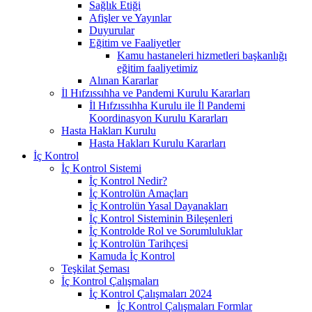
Sağlık Etiği
Afişler ve Yayınlar
Duyurular
Eğitim ve Faaliyetler
Kamu hastaneleri hizmetleri başkanlığı
eğitim faaliyetimiz
Alınan Kararlar
İl Hıfzıssıhha ve Pandemi Kurulu Kararları
İl Hıfzıssıhha Kurulu ile İl Pandemi
Koordinasyon Kurulu Kararları
Hasta Hakları Kurulu
Hasta Hakları Kurulu Kararları
İç Kontrol
İç Kontrol Sistemi
İç Kontrol Nedir?
İç Kontrolün Amaçları
İç Kontrolün Yasal Dayanakları
İç Kontrol Sisteminin Bileşenleri
İç Kontrolde Rol ve Sorumluluklar
İç Kontrolün Tarihçesi
Kamuda İç Kontrol
Teşkilat Şeması
İç Kontrol Çalışmaları
İç Kontrol Çalışmaları 2024
İç Kontrol Çalışmaları Formlar