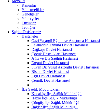
Mevzuat
Kanunlar
Yönetmelikler
Genelgeler
Yönergeler
Tüzükler
Tebliğler
Sağlık Tesislerimiz
Hastaneler
Gazi Yaşargil Eğitim ve Araştırma Hastanesi
Selahaddin Eyyübi Devlet Hastanesi
Dağkapı Devlet Hastanesi
Çocuk Hastalıkları Hastanesi
Ağız ve Diş Sağlığı Hastanesi
Ergani Devlet Hastanesi
Silvan Dr. Yusuf Azizoğlu Devlet Hastanesi
Bismil Devlet Hastanesi
Eğil Devlet Hastanesi
Çermik Devlet Hastanesi
İlçe Sağlık Müdürlükleri
Kocaköy İlçe Sağlık Müdürlüğü
Hazro İlçe Sağlık Müdürlüğü
Çüngüş İlçe Sağlık Müdürlüğü
Bağlar İlçe Sağlık Müdürlüğü