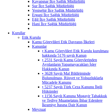
Kayapınar İlçe Sağlık Müdürlüğü
Sur İlçe Sağlık Müdürlüğü
Yenişehir İlçe Sağlık Müdürlüğü
Ergani İlçe Sağlık Müdürlüğü
Eğil İlçe Sağlık Müdürlüğü
Hani İlçe Sağlık Müdürlüğü
Kurullar
Etik Kurulu
Kamu Görevlileri Etik Davranış İlkeleri
Kanunlar
• Kamu Görevlileri Etik Kurulu kurulması
hakkında 5176 sayılı Kanun
• 2531 Sayılı Kamu Görevlerinden
Ayrılanların Yapamayacakları İşler
Hakkında Kanun
• 3628 Sayılı Mal Bildiriminde
Bulunulması, Rüşvet ve Yolsuzluklarla
Mücadele Kanunu
• 5237 Sayılı Türk Ceza Kanunu İlgili
Hükümler
• 1156 Sayılı Kanuna Mugayir Tahakkuk
ve Tediye Muamelatını İhbar Edenlere
İkramiye İtasına Dair Kanun
Mevzuat