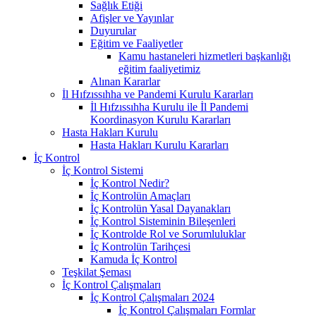
Sağlık Etiği
Afişler ve Yayınlar
Duyurular
Eğitim ve Faaliyetler
Kamu hastaneleri hizmetleri başkanlığı
eğitim faaliyetimiz
Alınan Kararlar
İl Hıfzıssıhha ve Pandemi Kurulu Kararları
İl Hıfzıssıhha Kurulu ile İl Pandemi
Koordinasyon Kurulu Kararları
Hasta Hakları Kurulu
Hasta Hakları Kurulu Kararları
İç Kontrol
İç Kontrol Sistemi
İç Kontrol Nedir?
İç Kontrolün Amaçları
İç Kontrolün Yasal Dayanakları
İç Kontrol Sisteminin Bileşenleri
İç Kontrolde Rol ve Sorumluluklar
İç Kontrolün Tarihçesi
Kamuda İç Kontrol
Teşkilat Şeması
İç Kontrol Çalışmaları
İç Kontrol Çalışmaları 2024
İç Kontrol Çalışmaları Formlar