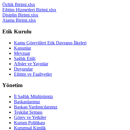
Özlük Birimi.xlsx
Eğitim Hizmetleri Birimi.xlsx
Disiplin Birimi.xlsx
Atama Birimi.xlsx
Etik Kurulu
Kamu Görevlileri Etik Davranış İlkeleri
Kanunlar
Mevzuat
Sağlık Etiği
Afişler ve Yayınlar
Duyurular
Eğitim ve Faaliyetler
Yönetim
İl Sağlık Müdürümüz
Başkanlarımız
Başkan Yardımcılarımız
Teşkilat Şeması
Görev ve Yetkiler
Kurum Politikası
Kurumsal Kimlik