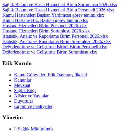
Sağlık Bakım ve Hasta Hizmetleri Birim Sorumlusu 2026.xlsx
Sağlık Bakım ve Hasta Hizmetleri Birim Personeli 2026.xlsx
Kamu Hastaneleri Başkan Yardımcısı görev tanımı.xlsx
Kamu Hastane Hiz. Başkan görev tanımı .xlsx
Hastane Hizmetleri Birim Personeli 2026.xlsx
Hastane Hizmetleri Birim Sorumlusu 2026.xlsx
İstatistik, Analiz ve Raporlama Birim Personeli 2026.xlsx
İstatistik, Analiz ve Raporlama Birim Sorumlusu 2026.xlsx
Değerlendirme ve Geliştirme Birimi Birim Personeli.xlsx
Değerlendirme ve Geliştirme Birim Sorumlusu.xlsx
Etik Kurulu
Kamu Görevlileri Etik Davranış İlkeleri
Kanunlar
Mevzuat
Sağlık Etiği
Afişler ve Yayınlar
Duyurular
Eğitim ve Faaliyetler
Yönetim
İl Sağlık Müdürümüz