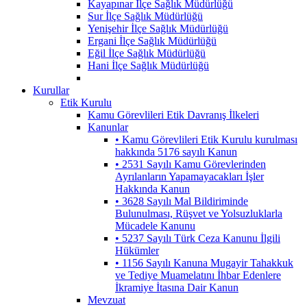
Kayapınar İlçe Sağlık Müdürlüğü
Sur İlçe Sağlık Müdürlüğü
Yenişehir İlçe Sağlık Müdürlüğü
Ergani İlçe Sağlık Müdürlüğü
Eğil İlçe Sağlık Müdürlüğü
Hani İlçe Sağlık Müdürlüğü
Kurullar
Etik Kurulu
Kamu Görevlileri Etik Davranış İlkeleri
Kanunlar
• Kamu Görevlileri Etik Kurulu kurulması
hakkında 5176 sayılı Kanun
• 2531 Sayılı Kamu Görevlerinden
Ayrılanların Yapamayacakları İşler
Hakkında Kanun
• 3628 Sayılı Mal Bildiriminde
Bulunulması, Rüşvet ve Yolsuzluklarla
Mücadele Kanunu
• 5237 Sayılı Türk Ceza Kanunu İlgili
Hükümler
• 1156 Sayılı Kanuna Mugayir Tahakkuk
ve Tediye Muamelatını İhbar Edenlere
İkramiye İtasına Dair Kanun
Mevzuat