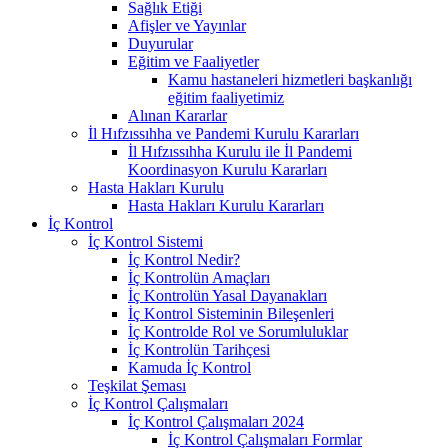
Sağlık Etiği
Afişler ve Yayınlar
Duyurular
Eğitim ve Faaliyetler
Kamu hastaneleri hizmetleri başkanlığı
eğitim faaliyetimiz
Alınan Kararlar
İl Hıfzıssıhha ve Pandemi Kurulu Kararları
İl Hıfzıssıhha Kurulu ile İl Pandemi
Koordinasyon Kurulu Kararları
Hasta Hakları Kurulu
Hasta Hakları Kurulu Kararları
İç Kontrol
İç Kontrol Sistemi
İç Kontrol Nedir?
İç Kontrolün Amaçları
İç Kontrolün Yasal Dayanakları
İç Kontrol Sisteminin Bileşenleri
İç Kontrolde Rol ve Sorumluluklar
İç Kontrolün Tarihçesi
Kamuda İç Kontrol
Teşkilat Şeması
İç Kontrol Çalışmaları
İç Kontrol Çalışmaları 2024
İç Kontrol Çalışmaları Formlar