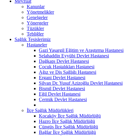
Mevzuat
Kanunlar
Yönetmelikler
Genelgeler
Yönergeler
Tüzükler
Tebliğler
Sağlık Tesislerimiz
Hastaneler
Gazi Yaşargil Eğitim ve Araştırma Hastanesi
Selahaddin Eyyübi Devlet Hastanesi
Dağkapı Devlet Hastanesi
Çocuk Hastalıkları Hastanesi
Ağız ve Diş Sağlığı Hastanesi
Ergani Devlet Hastanesi
Silvan Dr. Yusuf Azizoğlu Devlet Hastanesi
Bismil Devlet Hastanesi
Eğil Devlet Hastanesi
Çermik Devlet Hastanesi
İlçe Sağlık Müdürlükleri
Kocaköy İlçe Sağlık Müdürlüğü
Hazro İlçe Sağlık Müdürlüğü
Çüngüş İlçe Sağlık Müdürlüğü
Bağlar İlçe Sağlık Müdürlüğü