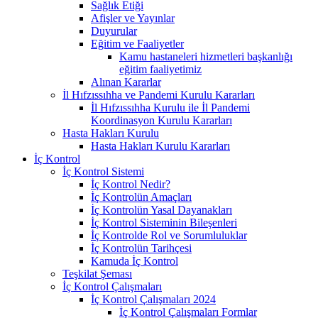
Sağlık Etiği
Afişler ve Yayınlar
Duyurular
Eğitim ve Faaliyetler
Kamu hastaneleri hizmetleri başkanlığı
eğitim faaliyetimiz
Alınan Kararlar
İl Hıfzıssıhha ve Pandemi Kurulu Kararları
İl Hıfzıssıhha Kurulu ile İl Pandemi
Koordinasyon Kurulu Kararları
Hasta Hakları Kurulu
Hasta Hakları Kurulu Kararları
İç Kontrol
İç Kontrol Sistemi
İç Kontrol Nedir?
İç Kontrolün Amaçları
İç Kontrolün Yasal Dayanakları
İç Kontrol Sisteminin Bileşenleri
İç Kontrolde Rol ve Sorumluluklar
İç Kontrolün Tarihçesi
Kamuda İç Kontrol
Teşkilat Şeması
İç Kontrol Çalışmaları
İç Kontrol Çalışmaları 2024
İç Kontrol Çalışmaları Formlar