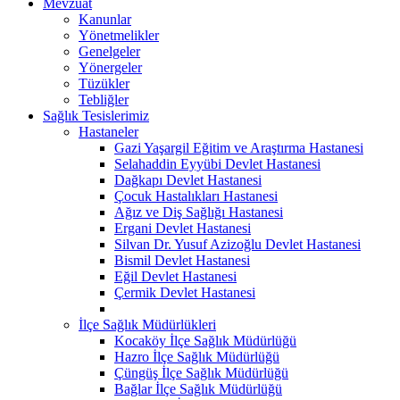
Mevzuat
Kanunlar
Yönetmelikler
Genelgeler
Yönergeler
Tüzükler
Tebliğler
Sağlık Tesislerimiz
Hastaneler
Gazi Yaşargil Eğitim ve Araştırma Hastanesi
Selahaddin Eyyübi Devlet Hastanesi
Dağkapı Devlet Hastanesi
Çocuk Hastalıkları Hastanesi
Ağız ve Diş Sağlığı Hastanesi
Ergani Devlet Hastanesi
Silvan Dr. Yusuf Azizoğlu Devlet Hastanesi
Bismil Devlet Hastanesi
Eğil Devlet Hastanesi
Çermik Devlet Hastanesi
İlçe Sağlık Müdürlükleri
Kocaköy İlçe Sağlık Müdürlüğü
Hazro İlçe Sağlık Müdürlüğü
Çüngüş İlçe Sağlık Müdürlüğü
Bağlar İlçe Sağlık Müdürlüğü