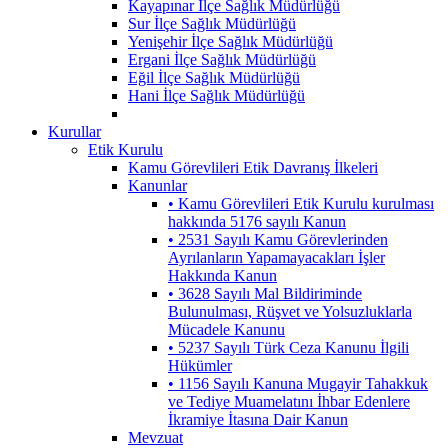
Kayapınar İlçe Sağlık Müdürlüğü
Sur İlçe Sağlık Müdürlüğü
Yenişehir İlçe Sağlık Müdürlüğü
Ergani İlçe Sağlık Müdürlüğü
Eğil İlçe Sağlık Müdürlüğü
Hani İlçe Sağlık Müdürlüğü
Kurullar
Etik Kurulu
Kamu Görevlileri Etik Davranış İlkeleri
Kanunlar
• Kamu Görevlileri Etik Kurulu kurulması
hakkında 5176 sayılı Kanun
• 2531 Sayılı Kamu Görevlerinden
Ayrılanların Yapamayacakları İşler
Hakkında Kanun
• 3628 Sayılı Mal Bildiriminde
Bulunulması, Rüşvet ve Yolsuzluklarla
Mücadele Kanunu
• 5237 Sayılı Türk Ceza Kanunu İlgili
Hükümler
• 1156 Sayılı Kanuna Mugayir Tahakkuk
ve Tediye Muamelatını İhbar Edenlere
İkramiye İtasına Dair Kanun
Mevzuat