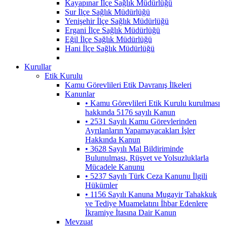
Kayapınar İlçe Sağlık Müdürlüğü
Sur İlçe Sağlık Müdürlüğü
Yenişehir İlçe Sağlık Müdürlüğü
Ergani İlçe Sağlık Müdürlüğü
Eğil İlçe Sağlık Müdürlüğü
Hani İlçe Sağlık Müdürlüğü
Kurullar
Etik Kurulu
Kamu Görevlileri Etik Davranış İlkeleri
Kanunlar
• Kamu Görevlileri Etik Kurulu kurulması
hakkında 5176 sayılı Kanun
• 2531 Sayılı Kamu Görevlerinden
Ayrılanların Yapamayacakları İşler
Hakkında Kanun
• 3628 Sayılı Mal Bildiriminde
Bulunulması, Rüşvet ve Yolsuzluklarla
Mücadele Kanunu
• 5237 Sayılı Türk Ceza Kanunu İlgili
Hükümler
• 1156 Sayılı Kanuna Mugayir Tahakkuk
ve Tediye Muamelatını İhbar Edenlere
İkramiye İtasına Dair Kanun
Mevzuat