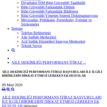
Diyarbakır İSM Bilgi Güvenliği Taahhüdü
Bilgi Güvenliği Farkındalık Eğitimi
Bilgi Güvenliği Farkındalık Bildirgesi
Bilgi Güvenliği Yönetim Sistemi Dokümantasyonu
Mevzuatlar, Politikalar, Porsedurler, Formlar ve
Sözleşmeler
İletişim
Telefon Rehberimiz
Aile Sağlığı Merkezleri
Acil Sağlık Hizmetleri İstasyon Merkezleri
Teknik Servis
AİLE HEKİMLİĞİ PERFORMANS İTİRAZ ...
AİLE HEKİMLİĞİ PERFORMANS İTİRAZ BAŞVURULARI İLE İLGİLİ
BİRİMLERİN DİKKAT ETMESİ GEREKEN EK HUSUSLAR
09 Mart 2026
AİLE HEKİMLİĞİ PERFORMANS İTİRAZ BAŞVURULARI
İLE İLGİLİ BİRİMLERİN DİKKAT ETMESİ GEREKEN EK
HUSUSLAR.
tıklayınız