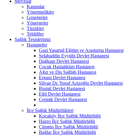
Mevzuat
Kanunlar
Yönetmelikler
Genelgeler
Yönergeler
Tüzükler
Tebliğler
Sağlık Tesislerimiz
Hastaneler
Gazi Yaşargil Eğitim ve Araştırma Hastanesi
Selahaddin Eyyübi Devlet Hastanesi
Dağkapı Devlet Hastanesi
Çocuk Hastalıkları Hastanesi
Ağız ve Diş Sağlığı Hastanesi
Ergani Devlet Hastanesi
Silvan Dr. Yusuf Azizoğlu Devlet Hastanesi
Bismil Devlet Hastanesi
Eğil Devlet Hastanesi
Çermik Devlet Hastanesi
İlçe Sağlık Müdürlükleri
Kocaköy İlçe Sağlık Müdürlüğü
Hazro İlçe Sağlık Müdürlüğü
Çüngüş İlçe Sağlık Müdürlüğü
Bağlar İlçe Sağlık Müdürlüğü