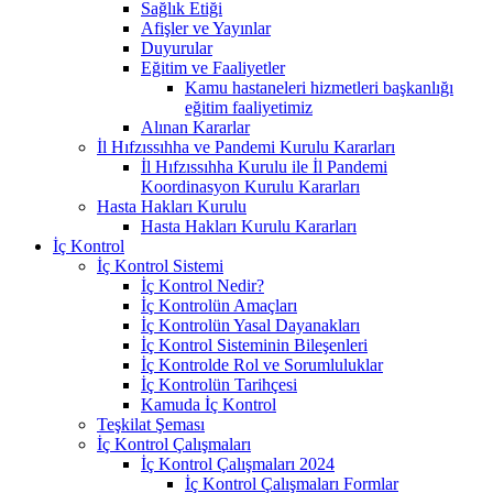
Sağlık Etiği
Afişler ve Yayınlar
Duyurular
Eğitim ve Faaliyetler
Kamu hastaneleri hizmetleri başkanlığı
eğitim faaliyetimiz
Alınan Kararlar
İl Hıfzıssıhha ve Pandemi Kurulu Kararları
İl Hıfzıssıhha Kurulu ile İl Pandemi
Koordinasyon Kurulu Kararları
Hasta Hakları Kurulu
Hasta Hakları Kurulu Kararları
İç Kontrol
İç Kontrol Sistemi
İç Kontrol Nedir?
İç Kontrolün Amaçları
İç Kontrolün Yasal Dayanakları
İç Kontrol Sisteminin Bileşenleri
İç Kontrolde Rol ve Sorumluluklar
İç Kontrolün Tarihçesi
Kamuda İç Kontrol
Teşkilat Şeması
İç Kontrol Çalışmaları
İç Kontrol Çalışmaları 2024
İç Kontrol Çalışmaları Formlar