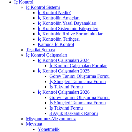
İç Kontrol
İç Kontrol Sistemi
İç Kontrol Nedir?
İç Kontrolün Amaçları
İç Kontrolün Yasal Dayanakları
İç Kontrol Sisteminin Bileşenleri
İç Kontrolde Rol ve Sorumluluklar
İç Kontrolün Tarihçesi
Kamuda İç Kontrol
Teşkilat Şeması
İç Kontrol Çalışmaları
İç Kontrol Çalışmaları 2024
İç Kontrol Çalışmaları Formlar
İç Kontrol Çalışmaları 2025
Görev Tanımı Oluşturma Formu
İş Süreçleri Tanımlama Formu
İş Takvimi Formu
İç Kontrol Çalışmaları 2026
Görev Tanımı Oluşturma Formu
İş Süreçleri Tanımlama Formu
İş Takvimi Formu
3 Aylık Başkanlık Raporu
Misyonumuz-Vizyonumuz
Mevzuat
Yönetmelik