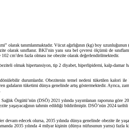
kimi” olarak tanımlanmaktadır. Vücut ağırlığının (kg) boy uzunluğunun
zite olarak sınıflanır. BKİ’nin yanı sıra bel çevresi ölçümü de sınıfla
 102 cm’den fazla olması ise obezite olarak değerlendirilmektedir.
obeziteli olmak hipertansiyon, tip 2 diyabet, hiperlipidemi, kalp-damar ha
 dönülebilir durumlardır. Obezitenin temel nedeni tüketilen kalori ile
çeren gıdaların tüketimi dünya genelinde artış göstermektedir. Ayrıca, 
.
ya Sağlık Örgütü’nün (DSÖ) 2021 yılında yayımlanan raporuna göre 2016
zite yaşayacağının tahmin edildiği bildirilmiştir. DSÖ’nün 2024 tarihl
 devam edecek olursa, 2035 yılında dünya genelinde obezite ile yaşayac
manda 2035 yılında 4 milyar kişinin (dünya nüfusunun yarısı) fazla kil