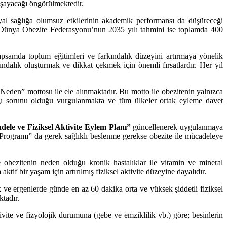
aşayacağı öngörülmektedir.
syal sağlığa olumsuz etkilerinin akademik performansı da düşüreceği
 Dünya Obezite Federasyonu’nun 2035 yılı tahmini ise toplamda 400
psamda toplum eğitimleri ve farkındalık düzeyini artırmaya yönelik
alık oluşturmak ve dikkat çekmek için önemli fırsatlardır. Her yıl
en” mottosu ile ele alınmaktadır. Bu motto ile obezitenin yalnızca
lığı sorunu olduğu vurgulanmakta ve tüm ülkeler ortak eyleme davet
dele ve Fiziksel Aktivite Eylem Planı”
güncellenerek uygulanmaya
rogramı” da gerek sağlıklı beslenme gerekse obezite ile mücadeleye
obezitenin neden olduğu kronik hastalıklar ile vitamin ve mineral
ktif bir yaşam için artırılmış fiziksel aktivite düzeyine dayalıdır.
 ve ergenlerde günde en az 60 dakika orta ve yüksek şiddetli fiziksel
ktadır.
tivite ve fizyolojik durumuna (gebe ve emziklilik vb.) göre; besinlerin