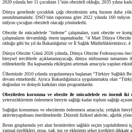
2020 yılında her 11 çocuktan 1’inin obeziteli olduğu, 2035 yılına ka
Dünya genelinde çocukluk çağı obezitesinin artış hızının daha yüks
unutulmamalıdır. DSÖ’nün raporuna göre 2022 yılında 160 milyon 5
milyon çocuğun obeziteli olacağı yönündedir.
Obezite ile mücadelede “önleme” çalışmaları, yani obezite ve komp
çalışmaların devamlılığı önem taşımaktadır. “4 Mart Dünya Obezite
olduğu gibi bu yıl da Bakanlığımız ve İl Sağlık Müdürlüklerimizce, 4 
Dünya Obezite Günü 2026 yılında, Dünya Obezite Federasyonu öncülü
bireysel tercihlerle açıklanamayacağı, dünya nüfusunun tamamını i
edilmektedir. Bu kapsamda etkileşimi artırmak amacıyla yapılan etkin
Ülkemizde 2010 yılında uygulanmaya başlanan “Türkiye Sağlıklı Be
devam etmektedir. Ayrıca Bakanlığımızca uygulanmakta olan “Türkiy
doğrudan ve dolaydı katkıları olan programlardır.
Obeziteden korunma ve obezite ile mücadelede en önemli iki uns
yetersizliklerinin önlenmesi bireyin sağlığı kadar toplum sağlığı açısın
Sağlığın korunması ve obezitenin önlenmesi amacıyla;
y
etişkin birey
aktivite
yapılması önerilmektedir. Düzenli fiziksel aktivite, ağırlık yön
Besin gruplarında yer alan besinlerden sağlıklı seçim yapılabilmesi iç
yapısal özellikleri, posa, yağ, tuz ve eklenmiş şeker içerikleri dikkate 