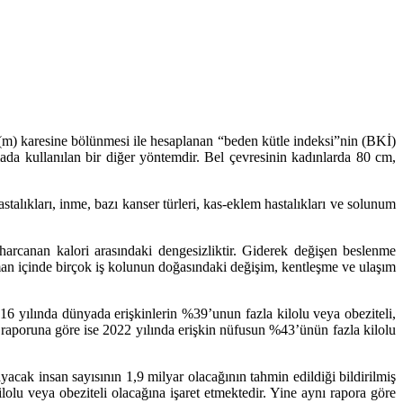
 (m) karesine bölünmesi ile hesaplanan “beden kütle indeksi”nin (BKİ)
mada kullanılan bir diğer yöntemdir. Bel çevresinin kadınlarda 80 cm,
stalıkları, inme, bazı kanser türleri, kas-eklem hastalıkları ve solunum
 harcanan kalori arasındaki dengesizliktir. Giderek değişen beslenme
zaman içinde birçok iş kolunun doğasındaki değişim, kentleşme ve ulaşım
 yılında dünyada erişkinlerin %39’unun fazla kilolu veya obeziteli,
i raporuna göre ise 2022 yılında erişkin nüfusun %43’ünün fazla kilolu
ak insan sayısının 1,9 milyar olacağının tahmin edildiği bildirilmiş
olu veya obeziteli olacağına işaret etmektedir. Yine aynı rapora göre