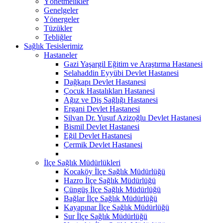
Yönetmelikler
Genelgeler
Yönergeler
Tüzükler
Tebliğler
Sağlık Tesislerimiz
Hastaneler
Gazi Yaşargil Eğitim ve Araştırma Hastanesi
Selahaddin Eyyübi Devlet Hastanesi
Dağkapı Devlet Hastanesi
Çocuk Hastalıkları Hastanesi
Ağız ve Diş Sağlığı Hastanesi
Ergani Devlet Hastanesi
Silvan Dr. Yusuf Azizoğlu Devlet Hastanesi
Bismil Devlet Hastanesi
Eğil Devlet Hastanesi
Çermik Devlet Hastanesi
İlçe Sağlık Müdürlükleri
Kocaköy İlçe Sağlık Müdürlüğü
Hazro İlçe Sağlık Müdürlüğü
Çüngüş İlçe Sağlık Müdürlüğü
Bağlar İlçe Sağlık Müdürlüğü
Kayapınar İlçe Sağlık Müdürlüğü
Sur İlçe Sağlık Müdürlüğü