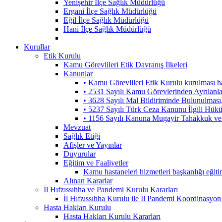
Yenişehir İlçe Sağlık Müdürlüğü
Ergani İlçe Sağlık Müdürlüğü
Eğil İlçe Sağlık Müdürlüğü
Hani İlçe Sağlık Müdürlüğü
Kurullar
Etik Kurulu
Kamu Görevlileri Etik Davranış İlkeleri
Kanunlar
• Kamu Görevlileri Etik Kurulu kurulması 
• 2531 Sayılı Kamu Görevlerinden Ayrılanl
• 3628 Sayılı Mal Bildiriminde Bulunulmas
• 5237 Sayılı Türk Ceza Kanunu İlgili Hük
• 1156 Sayılı Kanuna Mugayir Tahakkuk ve 
Mevzuat
Sağlık Etiği
Afişler ve Yayınlar
Duyurular
Eğitim ve Faaliyetler
Kamu hastaneleri hizmetleri başkanlığı eğiti
Alınan Kararlar
İl Hıfzıssıhha ve Pandemi Kurulu Kararları
İl Hıfzıssıhha Kurulu ile İl Pandemi Koordinasyon
Hasta Hakları Kurulu
Hasta Hakları Kurulu Kararları