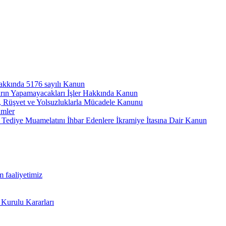
hakkında 5176 sayılı Kanun
arın Yapamayacakları İşler Hakkında Kanun
ı, Rüşvet ve Yolsuzluklarla Mücadele Kanunu
ümler
Tediye Muamelatını İhbar Edenlere İkramiye İtasına Dair Kanun
m faaliyetimiz
 Kurulu Kararları