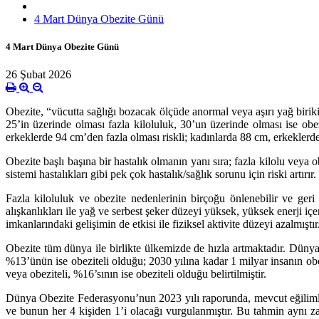
4 Mart Dünya Obezite Günü
4 Mart Dünya Obezite Günü
26 Şubat 2026
Obezite, “vücutta sağlığı bozacak ölçüde anormal veya aşırı yağ biri
25’in üzerinde olması fazla kiloluluk, 30’un üzerinde olması ise obe
erkeklerde 94 cm’den fazla olması riskli; kadınlarda 88 cm, erkeklerde
Obezite başlı başına bir hastalık olmanın yanı sıra; fazla kilolu veya 
sistemi hastalıkları gibi pek çok hastalık/sağlık sorunu için riski artırır.
Fazla kiloluluk ve obezite nedenlerinin birçoğu önlenebilir ve geri
alışkanlıkları ile yağ ve serbest şeker düzeyi yüksek, yüksek enerji i
imkanlarındaki gelişimin de etkisi ile fiziksel aktivite düzeyi azalmıştır
Obezite tüm dünya ile birlikte ülkemizde de hızla artmaktadır. Dün
%13’ünün ise obeziteli olduğu; 2030 yılına kadar 1 milyar insanın obe
veya obeziteli, %16’sının ise obeziteli olduğu belirtilmiştir.
Dünya Obezite Federasyonu’nun 2023 yılı raporunda, mevcut eğilimler
ve bunun her 4 kişiden 1’i olacağı vurgulanmıştır. Bu tahmin aynı za