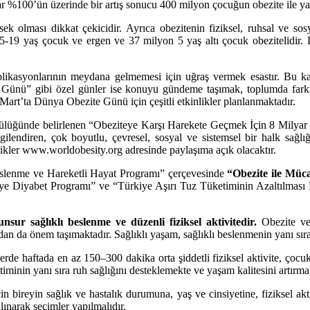
dar %100’ün üzerinde bir artış sonucu 400 milyon çocuğun obezite ile y
ek olması dikkat çekicidir. Ayrıca obezitenin fiziksel, ruhsal ve so
-19 yaş çocuk ve ergen ve 37 milyon 5 yaş altı çocuk obezitelidir.
likasyonlarının meydana gelmemesi için uğraş vermek esastır. Bu ka
 Günü” gibi özel günler ise konuyu gündeme taşımak, toplumda farkınd
Mart’ta Dünya Obezite Günü için çeşitli etkinlikler planlanmaktadır.
ğünde belirlenen “Obeziteye Karşı Harekete Geçmek İçin 8 Milyar Ned
lgilendiren, çok boyutlu, çevresel, sosyal ve sistemsel bir halk sağ
likler www.worldobesity.org adresinde paylaşıma açık olacaktır.
slenme ve Hareketli Hayat Programı” çerçevesinde
“Obezite ile Müca
e Diyabet Programı” ve “Türkiye Aşırı Tuz Tüketiminin Azaltılması P
ur sağlıklı beslenme ve düzenli fiziksel aktivitedir.
Obezite ve 
dan da önem taşımaktadır. Sağlıklı yaşam, sağlıklı beslenmenin yanı sıra a
lerde haftada en az 150–300 dakika orta şiddetli fiziksel aktivite,
ç
ocuk
etiminin yanı sıra ruh sağlığını desteklemekte ve yaşam kalitesini artırma
in bireyin sağlık ve hastalık durumuna, yaş ve cinsiyetine, fiziksel ak
alınarak seçimler yapılmalıdır.