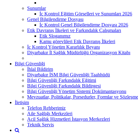
Sunumlar
İç Kontrol Eğitim Görselleri ve Sunumları 2026
Genel Bilgilendirme Dosyası
İç Kontrol Genel Bilgilendirme Dosyası 2026
Etik Davranış İlkeleri ve Farkındalık Çalışmaları
Etik Sloganımız
Kamu görevlileri Etik Davranış İlkeleri
İç Kontrol Yönetim Kararlılık Beyanı
Diyarbakır İl Sağlık Müdürlüğü Organizasyon Kitabı
Bilgi Güvenliği
İhlal Bildirim
Diyarbakır İSM Bilgi Güvenliği Taahhüdü
Bilgi Güvenliği Farkındalık Eğitimi
Bilgi Güvenliği Farkındalık Bildirgesi
Bilgi Güvenliği Yönetim Sistemi Dokümantasyonu
Mevzuatlar, Politikalar, Porsedurler, Formlar ve Sözleşme
İletişim
Telefon Rehberimiz
Aile Sağlığı Merkezleri
Acil Sağlık Hizmetleri İstasyon Merkezleri
Teknik Servis