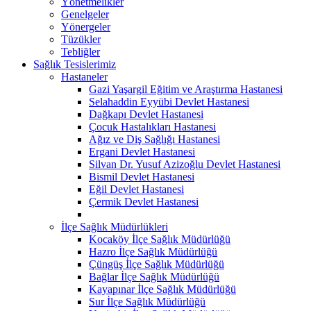
Yönetmelikler
Genelgeler
Yönergeler
Tüzükler
Tebliğler
Sağlık Tesislerimiz
Hastaneler
Gazi Yaşargil Eğitim ve Araştırma Hastanesi
Selahaddin Eyyübi Devlet Hastanesi
Dağkapı Devlet Hastanesi
Çocuk Hastalıkları Hastanesi
Ağız ve Diş Sağlığı Hastanesi
Ergani Devlet Hastanesi
Silvan Dr. Yusuf Azizoğlu Devlet Hastanesi
Bismil Devlet Hastanesi
Eğil Devlet Hastanesi
Çermik Devlet Hastanesi
İlçe Sağlık Müdürlükleri
Kocaköy İlçe Sağlık Müdürlüğü
Hazro İlçe Sağlık Müdürlüğü
Çüngüş İlçe Sağlık Müdürlüğü
Bağlar İlçe Sağlık Müdürlüğü
Kayapınar İlçe Sağlık Müdürlüğü
Sur İlçe Sağlık Müdürlüğü