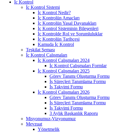
İç Kontrol
İç Kontrol Sistemi
İç Kontrol Nedir?
İç Kontrolün Amaçları
İç Kontrolün Yasal Dayanakları
İç Kontrol Sisteminin Bileşenleri
İç Kontrolde Rol ve Sorumluluklar
İç Kontrolün Tarihçesi
Kamuda İç Kontrol
Teşkilat Şeması
İç Kontrol Çalışmaları
İç Kontrol Çalışmaları 2024
İç Kontrol Çalışmaları Formlar
İç Kontrol Çalışmaları 2025
Görev Tanımı Oluşturma Formu
İş Süreçleri Tanımlama Formu
İş Takvimi Formu
İç Kontrol Çalışmaları 2026
Görev Tanımı Oluşturma Formu
İş Süreçleri Tanımlama Formu
İş Takvimi Formu
3 Aylık Başkanlık Raporu
Misyonumuz-Vizyonumuz
Mevzuat
Yönetmelik