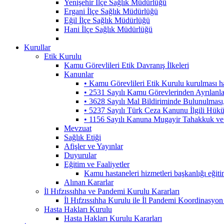
Yenişehir İlçe Sağlık Müdürlüğü
Ergani İlçe Sağlık Müdürlüğü
Eğil İlçe Sağlık Müdürlüğü
Hani İlçe Sağlık Müdürlüğü
Kurullar
Etik Kurulu
Kamu Görevlileri Etik Davranış İlkeleri
Kanunlar
• Kamu Görevlileri Etik Kurulu kurulması 
• 2531 Sayılı Kamu Görevlerinden Ayrılanl
• 3628 Sayılı Mal Bildiriminde Bulunulmas
• 5237 Sayılı Türk Ceza Kanunu İlgili Hük
• 1156 Sayılı Kanuna Mugayir Tahakkuk ve 
Mevzuat
Sağlık Etiği
Afişler ve Yayınlar
Duyurular
Eğitim ve Faaliyetler
Kamu hastaneleri hizmetleri başkanlığı eğiti
Alınan Kararlar
İl Hıfzıssıhha ve Pandemi Kurulu Kararları
İl Hıfzıssıhha Kurulu ile İl Pandemi Koordinasyon
Hasta Hakları Kurulu
Hasta Hakları Kurulu Kararları