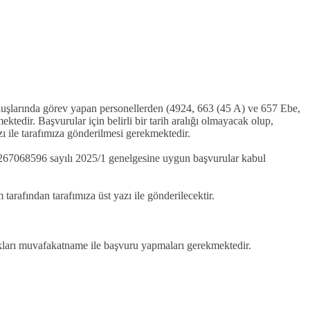
luşlarında görev yapan personellerden (4924, 663 (45 A) ve 657 Ebe,
edir. Başvurular için belirli bir tarih aralığı olmayacak olup,
zı ile tarafımıza gönderilmesi gerekmektedir.
267068596 sayılı 2025/1 genelgesine uygun başvurular kabul
arafından tarafımıza üst yazı ile gönderilecektir.
kları muvafakatname ile başvuru yapmaları gerekmektedir.