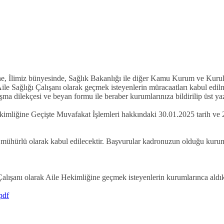
rine, İlimiz bünyesinde, Sağlık Bakanlığı ile diğer Kamu Kurum ve Kuru
 Sağlığı Çalışanı olarak geçmek isteyenlerin müracaatları kabul edilmekt
laşma dilekçesi ve beyan formu ile beraber kurumlarınıza bildirilip üst ya
mliğine Geçişte Muvafakat İşlemleri hakkındaki 30.01.2025 tarih ve 
 mühürlü olarak kabul edilecektir. Başvurular kadronuzun olduğu kurum t
lışanı olarak Aile Hekimliğine geçmek isteyenlerin kurumlarınca aldı
pdf