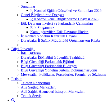
Sunumlar
İç Kontrol Eğitim Görselleri ve Sunumları 2026
Genel Bilgilendirme Dosyası
İç Kontrol Genel Bilgilendirme Dosyası 2026
Etik Davranış İlkeleri ve Farkındalık Çalışmaları
Etik Sloganımız
Kamu görevlileri Etik Davranış İlkeleri
İç Kontrol Yönetim Kararlılık Beyanı
Diyarbakır İl Sağlık Müdürlüğü Organizasyon Kitabı
Bilgi Güvenliği
İhlal Bildirim
Diyarbakır İSM Bilgi Güvenliği Taahhüdü
Bilgi Güvenliği Farkındalık Eğitimi
Bilgi Güvenliği Farkındalık Bildirgesi
Bilgi Güvenliği Yönetim Sistemi Dokümantasyonu
Mevzuatlar, Politikalar, Porsedurler, Formlar ve Sözleşme
İletişim
Telefon Rehberimiz
Aile Sağlığı Merkezleri
Acil Sağlık Hizmetleri İstasyon Merkezleri
Teknik Servis