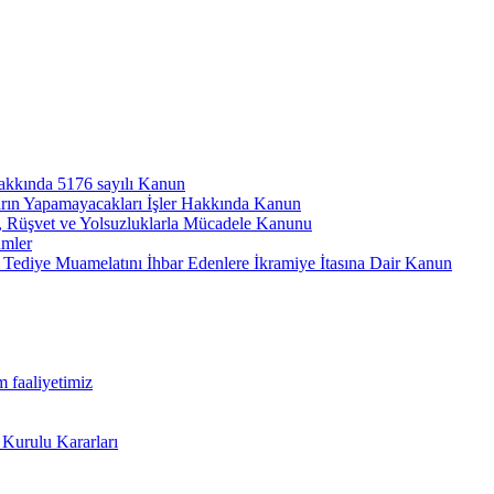
hakkında 5176 sayılı Kanun
arın Yapamayacakları İşler Hakkında Kanun
ı, Rüşvet ve Yolsuzluklarla Mücadele Kanunu
ümler
Tediye Muamelatını İhbar Edenlere İkramiye İtasına Dair Kanun
m faaliyetimiz
 Kurulu Kararları