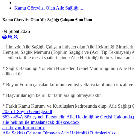
Kamu Görevlisi Olan Aile Sağlığı ...
Kamu Görevlisi Olan Aile Sağlığı Çalışanı Alım İlanı
09 Şubat 2026
İlimizde Aile Sağlığı Çalışanı ihtiyacı olan Aile Hekimliği Birimle
Hemşire, Sağlık Memuru (Toplum Sağlığı) ve (Acil Tıp Teknisyeni) Aile
istenilen tarihte mesai saatleri içinde Aile Hekimliği ile imzalanan an
* Sağlık Bakanlığı Yönetim Hizmetleri Genel Müdürlüğünün Aile Heki
edilecektir.
* Beyan Formu çalışılan kurumun en üst yetkilisi tarafından imzalı ve
* Başvurular için belirli bir tarih aralığı olmayacaktır.
* Farklı Kamu Kurum ve Kuruluşları kadrosunda olup, Aile Sağlığı Ça
2025-1 Sayılı Genelge.pdf
663 - 45-A Sözleşmeli Personelin Aile Hekimliğine Geçişi Hakkında.
aile-hekimi-ile-imzalanacak-dilekce.docx
asc-beyan-formu.docx
Aile Sağlığı Çalışanı Olmayan Aile Hekimliği Birimleri.xlsx