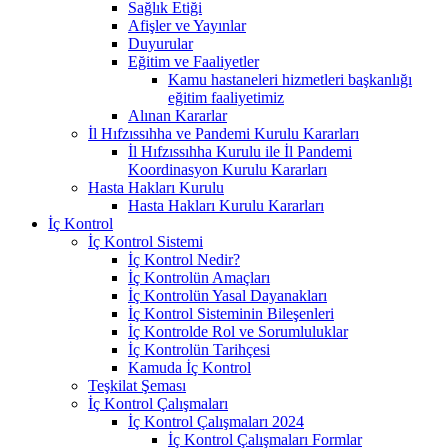
Sağlık Etiği
Afişler ve Yayınlar
Duyurular
Eğitim ve Faaliyetler
Kamu hastaneleri hizmetleri başkanlığı
eğitim faaliyetimiz
Alınan Kararlar
İl Hıfzıssıhha ve Pandemi Kurulu Kararları
İl Hıfzıssıhha Kurulu ile İl Pandemi
Koordinasyon Kurulu Kararları
Hasta Hakları Kurulu
Hasta Hakları Kurulu Kararları
İç Kontrol
İç Kontrol Sistemi
İç Kontrol Nedir?
İç Kontrolün Amaçları
İç Kontrolün Yasal Dayanakları
İç Kontrol Sisteminin Bileşenleri
İç Kontrolde Rol ve Sorumluluklar
İç Kontrolün Tarihçesi
Kamuda İç Kontrol
Teşkilat Şeması
İç Kontrol Çalışmaları
İç Kontrol Çalışmaları 2024
İç Kontrol Çalışmaları Formlar