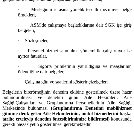
·
Mesleğinin icrasına
yönelik tescilli mezuniyet belge
örnekleri,
·
ASM'de çalışmaya başladıklarına dair SGK işe giriş
belgeleri,
·
Sözleşmeler,
·
Personel hizmet satın alma yöntemi ile çalıştırılıyor ise
ayrıca faturalar,
·
Sigorta primlerinin
yatırıldığına ve maaşlarının
ödendiğine dair belgeler,
·
Çalışma gün ve saatlerini gösterir çizelgeleri
Belgelerin birer
örneğinin denetim ekibine gösterilmek üzere hazır
bulundurulması ve denetim günü Aile Hekimleri, Aile
Sağlığı
Çalışanları ve Gruplandırma Personellerinin Aile Sağlığı
Merkezinde bulunması
(Gruplandırma Denetimi mobil
hizmet
gününe denk gelen Aile Hekimlerinin, mobil hizmetlerini başka
tarihe erteleyip denetim öncesi
birimimize bildirmesi)
konusunda
gerekli hassasiyetin gösterilmesi gerekmektedir.