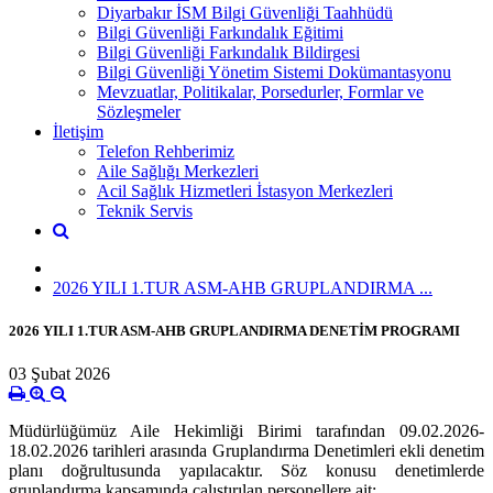
Diyarbakır İSM Bilgi Güvenliği Taahhüdü
Bilgi Güvenliği Farkındalık Eğitimi
Bilgi Güvenliği Farkındalık Bildirgesi
Bilgi Güvenliği Yönetim Sistemi Dokümantasyonu
Mevzuatlar, Politikalar, Porsedurler, Formlar ve
Sözleşmeler
İletişim
Telefon Rehberimiz
Aile Sağlığı Merkezleri
Acil Sağlık Hizmetleri İstasyon Merkezleri
Teknik Servis
2026 YILI 1.TUR ASM-AHB GRUPLANDIRMA ...
2026 YILI 1.TUR ASM-AHB GRUPLANDIRMA DENETİM PROGRAMI
03 Şubat 2026
Müdürlüğümüz Aile Hekimliği Birimi tarafından 09.02.2026-
18.02.2026 tarihleri arasında Gruplandırma Denetimleri ekli denetim
planı doğrultusunda yapılacaktır. Söz konusu denetimlerde
gruplandırma kapsamında çalıştırılan personellere ait;