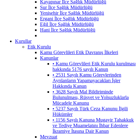
Kayapınar İlçe Sağlık Müdürlüğü
Sur İlçe Sağlık Müdürlüğü
Yenişehir İlçe Sağlık Müdürlüğü
Ergani İlçe Sağlık Müdürlüğü
Eğil İlçe Sağlık Müdürlüğü
Hani İlçe Sağlık Müdürlüğü
Kurullar
Etik Kurulu
Kamu Görevlileri Etik Davranış İlkeleri
Kanunlar
• Kamu Görevlileri Etik Kurulu kurulması
hakkında 5176 sayılı Kanun
• 2531 Sayılı Kamu Görevlerinden
Ayrılanların Yapamayacakları İşler
Hakkında Kanun
• 3628 Sayılı Mal Bildiriminde
Bulunulması, Rüşvet ve Yolsuzluklarla
Mücadele Kanunu
• 5237 Sayılı Türk Ceza Kanunu İlgili
Hükümler
• 1156 Sayılı Kanuna Mugayir Tahakkuk
ve Tediye Muamelatını İhbar Edenlere
İkramiye İtasına Dair Kanun
Mevzuat