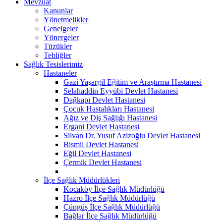
Mevzuat
Kanunlar
Yönetmelikler
Genelgeler
Yönergeler
Tüzükler
Tebliğler
Sağlık Tesislerimiz
Hastaneler
Gazi Yaşargil Eğitim ve Araştırma Hastanesi
Selahaddin Eyyübi Devlet Hastanesi
Dağkapı Devlet Hastanesi
Çocuk Hastalıkları Hastanesi
Ağız ve Diş Sağlığı Hastanesi
Ergani Devlet Hastanesi
Silvan Dr. Yusuf Azizoğlu Devlet Hastanesi
Bismil Devlet Hastanesi
Eğil Devlet Hastanesi
Çermik Devlet Hastanesi
İlçe Sağlık Müdürlükleri
Kocaköy İlçe Sağlık Müdürlüğü
Hazro İlçe Sağlık Müdürlüğü
Çüngüş İlçe Sağlık Müdürlüğü
Bağlar İlçe Sağlık Müdürlüğü