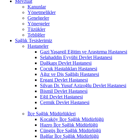
Mevzuat
Kanunlar
Yönetmelikler
Genelgeler
Yönergeler
Tüzükler
Tebliğler
Sağlık Tesislerimiz
Hastaneler
Gazi Yaşargil Eğitim ve Araştırma Hastanesi
Selahaddin Eyyübi Devlet Hastanesi
Dağkapı Devlet Hastanesi
Çocuk Hastalıkları Hastanesi
Ağız ve Diş Sağlığı Hastanesi
Ergani Devlet Hastanesi
Silvan Dr. Yusuf Azizoğlu Devlet Hastanesi
Bismil Devlet Hastanesi
Eğil Devlet Hastanesi
Çermik Devlet Hastanesi
İlçe Sağlık Müdürlükleri
Kocaköy İlçe Sağlık Müdürlüğü
Hazro İlçe Sağlık Müdürlüğü
Çüngüş İlçe Sağlık Müdürlüğü
Bağlar İlçe Sağlık Müdürlüğü