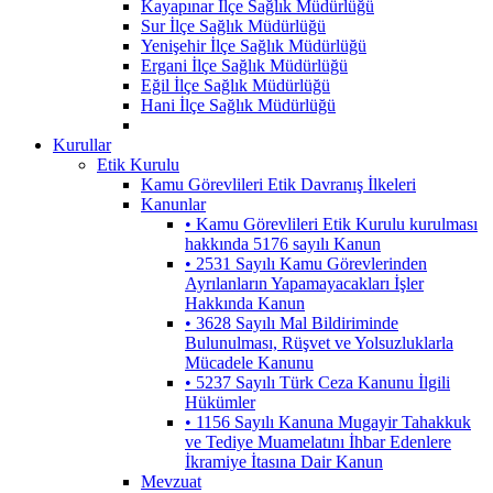
Kayapınar İlçe Sağlık Müdürlüğü
Sur İlçe Sağlık Müdürlüğü
Yenişehir İlçe Sağlık Müdürlüğü
Ergani İlçe Sağlık Müdürlüğü
Eğil İlçe Sağlık Müdürlüğü
Hani İlçe Sağlık Müdürlüğü
Kurullar
Etik Kurulu
Kamu Görevlileri Etik Davranış İlkeleri
Kanunlar
• Kamu Görevlileri Etik Kurulu kurulması
hakkında 5176 sayılı Kanun
• 2531 Sayılı Kamu Görevlerinden
Ayrılanların Yapamayacakları İşler
Hakkında Kanun
• 3628 Sayılı Mal Bildiriminde
Bulunulması, Rüşvet ve Yolsuzluklarla
Mücadele Kanunu
• 5237 Sayılı Türk Ceza Kanunu İlgili
Hükümler
• 1156 Sayılı Kanuna Mugayir Tahakkuk
ve Tediye Muamelatını İhbar Edenlere
İkramiye İtasına Dair Kanun
Mevzuat