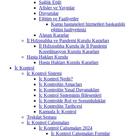
Sağlık Etiği
Afişler ve Yayınlar
Duyurular
Eğitim ve Faaliyetler
Kamu hastaneleri hizmetleri başkanlığı
eğitim faaliyetimiz
Alınan Kararlar
İl Hıfzıssıhha ve Pandemi Kurulu Kararları
İl Hıfzıssıhha Kurulu ile İl Pandemi
Koordinasyon Kurulu Kararları
Hasta Hakları Kurulu
Hasta Hakları Kurulu Kararları
İç Kontrol
İç Kontrol Sistemi
İç Kontrol Nedir?
İç Kontrolün Amaçları
İç Kontrolün Yasal Dayanakları
İç Kontrol Sisteminin Bileşenleri
İç Kontrolde Rol ve Sorumluluklar
İç Kontrolün Tarihçesi
Kamuda İç Kontrol
Teşkilat Şeması
İç Kontrol Çalışmaları
İç Kontrol Çalışmaları 2024
İç Kontrol Çalışmaları Formlar