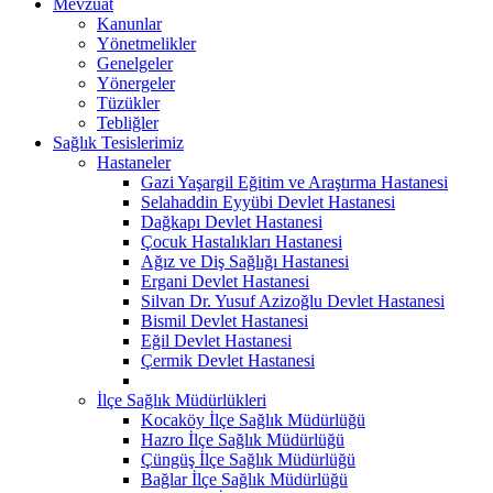
Mevzuat
Kanunlar
Yönetmelikler
Genelgeler
Yönergeler
Tüzükler
Tebliğler
Sağlık Tesislerimiz
Hastaneler
Gazi Yaşargil Eğitim ve Araştırma Hastanesi
Selahaddin Eyyübi Devlet Hastanesi
Dağkapı Devlet Hastanesi
Çocuk Hastalıkları Hastanesi
Ağız ve Diş Sağlığı Hastanesi
Ergani Devlet Hastanesi
Silvan Dr. Yusuf Azizoğlu Devlet Hastanesi
Bismil Devlet Hastanesi
Eğil Devlet Hastanesi
Çermik Devlet Hastanesi
İlçe Sağlık Müdürlükleri
Kocaköy İlçe Sağlık Müdürlüğü
Hazro İlçe Sağlık Müdürlüğü
Çüngüş İlçe Sağlık Müdürlüğü
Bağlar İlçe Sağlık Müdürlüğü