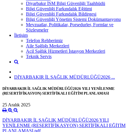
Diyarbakır İSM Bilgi Güvenliği Taahhüdü
Bilgi Güvenliği Farkındalık Eğitimi
Bilgi Güvenliği Farkındalık Bildirgesi
Bilgi Güvenliği Yönetim Sistemi Dokümantasyonu
Mevzuatlar, Politikalar, Porsedurler, Formlar ve
Sözleşmeler
İletişim
Telefon Rehberimiz
Aile Sağlığı Merkezleri
Acil Sağlık Hizmetleri İstasyon Merkezleri
Teknik Servis
DİYARBAKIR İL SAĞLIK MÜDÜRLÜĞÜ2026 ...
DİYARBAKIR İL SAĞLIK MÜDÜRLÜĞÜ2026 YILI YENİLENME
(RESERTİFİKASYON) SERTİFİKALI EĞİTİM PLANLAMASI
25 Aralık 2025
DİYARBAKIR İL SAĞLIK MÜDÜRLÜĞÜ2026 YILI
YENİLENME (RESERTİFİKASYON) SERTİFİKALI EĞİTİM
PLANLAMASI.pdf