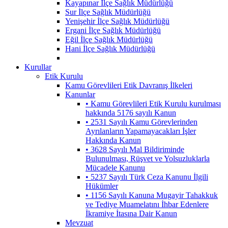
Kayapınar İlçe Sağlık Müdürlüğü
Sur İlçe Sağlık Müdürlüğü
Yenişehir İlçe Sağlık Müdürlüğü
Ergani İlçe Sağlık Müdürlüğü
Eğil İlçe Sağlık Müdürlüğü
Hani İlçe Sağlık Müdürlüğü
Kurullar
Etik Kurulu
Kamu Görevlileri Etik Davranış İlkeleri
Kanunlar
• Kamu Görevlileri Etik Kurulu kurulması
hakkında 5176 sayılı Kanun
• 2531 Sayılı Kamu Görevlerinden
Ayrılanların Yapamayacakları İşler
Hakkında Kanun
• 3628 Sayılı Mal Bildiriminde
Bulunulması, Rüşvet ve Yolsuzluklarla
Mücadele Kanunu
• 5237 Sayılı Türk Ceza Kanunu İlgili
Hükümler
• 1156 Sayılı Kanuna Mugayir Tahakkuk
ve Tediye Muamelatını İhbar Edenlere
İkramiye İtasına Dair Kanun
Mevzuat