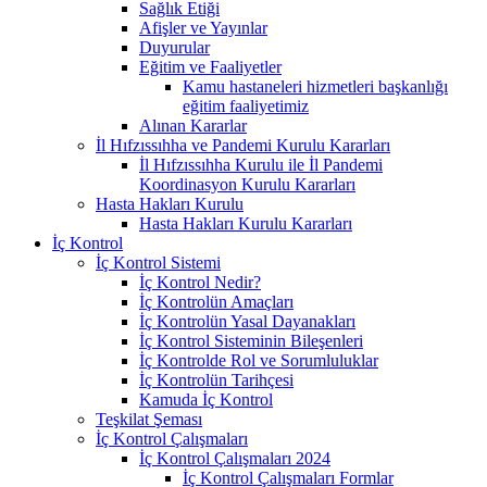
Sağlık Etiği
Afişler ve Yayınlar
Duyurular
Eğitim ve Faaliyetler
Kamu hastaneleri hizmetleri başkanlığı
eğitim faaliyetimiz
Alınan Kararlar
İl Hıfzıssıhha ve Pandemi Kurulu Kararları
İl Hıfzıssıhha Kurulu ile İl Pandemi
Koordinasyon Kurulu Kararları
Hasta Hakları Kurulu
Hasta Hakları Kurulu Kararları
İç Kontrol
İç Kontrol Sistemi
İç Kontrol Nedir?
İç Kontrolün Amaçları
İç Kontrolün Yasal Dayanakları
İç Kontrol Sisteminin Bileşenleri
İç Kontrolde Rol ve Sorumluluklar
İç Kontrolün Tarihçesi
Kamuda İç Kontrol
Teşkilat Şeması
İç Kontrol Çalışmaları
İç Kontrol Çalışmaları 2024
İç Kontrol Çalışmaları Formlar