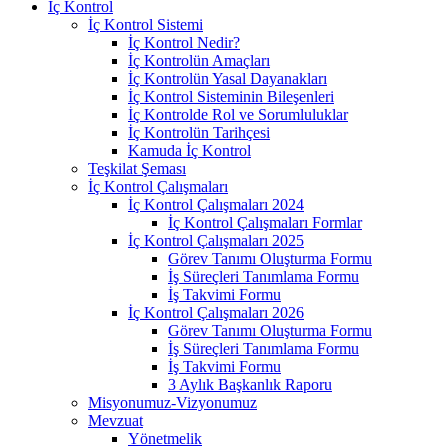
İç Kontrol
İç Kontrol Sistemi
İç Kontrol Nedir?
İç Kontrolün Amaçları
İç Kontrolün Yasal Dayanakları
İç Kontrol Sisteminin Bileşenleri
İç Kontrolde Rol ve Sorumluluklar
İç Kontrolün Tarihçesi
Kamuda İç Kontrol
Teşkilat Şeması
İç Kontrol Çalışmaları
İç Kontrol Çalışmaları 2024
İç Kontrol Çalışmaları Formlar
İç Kontrol Çalışmaları 2025
Görev Tanımı Oluşturma Formu
İş Süreçleri Tanımlama Formu
İş Takvimi Formu
İç Kontrol Çalışmaları 2026
Görev Tanımı Oluşturma Formu
İş Süreçleri Tanımlama Formu
İş Takvimi Formu
3 Aylık Başkanlık Raporu
Misyonumuz-Vizyonumuz
Mevzuat
Yönetmelik