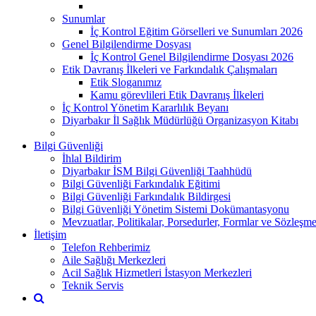
Sunumlar
İç Kontrol Eğitim Görselleri ve Sunumları 2026
Genel Bilgilendirme Dosyası
İç Kontrol Genel Bilgilendirme Dosyası 2026
Etik Davranış İlkeleri ve Farkındalık Çalışmaları
Etik Sloganımız
Kamu görevlileri Etik Davranış İlkeleri
İç Kontrol Yönetim Kararlılık Beyanı
Diyarbakır İl Sağlık Müdürlüğü Organizasyon Kitabı
Bilgi Güvenliği
İhlal Bildirim
Diyarbakır İSM Bilgi Güvenliği Taahhüdü
Bilgi Güvenliği Farkındalık Eğitimi
Bilgi Güvenliği Farkındalık Bildirgesi
Bilgi Güvenliği Yönetim Sistemi Dokümantasyonu
Mevzuatlar, Politikalar, Porsedurler, Formlar ve Sözleşme
İletişim
Telefon Rehberimiz
Aile Sağlığı Merkezleri
Acil Sağlık Hizmetleri İstasyon Merkezleri
Teknik Servis