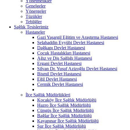
Yönetmelikler
Genelgeler
Yönergeler
Tüzükler
Tebliğler
Sağlık Tesislerimiz
Hastaneler
Gazi Yaşargil Eğitim ve Araştırma Hastanesi
Selahaddin Eyyübi Devlet Hastanesi
Dağkapı Devlet Hastanesi
Çocuk Hastalıkları Hastanesi
Ağız ve Diş Sağlığı Hastanesi
Ergani Devlet Hastanesi
Silvan Dr. Yusuf Azizoğlu Devlet Hastanesi
Bismil Devlet Hastanesi
Eğil Devlet Hastanesi
Çermik Devlet Hastanesi
İlçe Sağlık Müdürlükleri
Kocaköy İlçe Sağlık Müdürlüğü
Hazro İlçe Sağlık Müdürlüğü
Çüngüş İlçe Sağlık Müdürlüğü
Bağlar İlçe Sağlık Müdürlüğü
Kayapınar İlçe Sağlık Müdürlüğü
Sur İlçe Sağlık Müdürlüğü