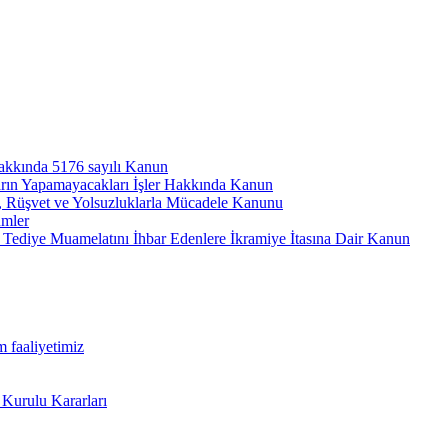
hakkında 5176 sayılı Kanun
arın Yapamayacakları İşler Hakkında Kanun
ı, Rüşvet ve Yolsuzluklarla Mücadele Kanunu
ümler
Tediye Muamelatını İhbar Edenlere İkramiye İtasına Dair Kanun
m faaliyetimiz
 Kurulu Kararları