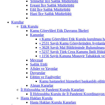
Yenişehir İlçe Sağlık Müdürlüğü
Ergani İlçe Sağlık Müdürlüğü
Eğil İlçe Sağlık Müdürlüğü
Hani İlçe Sağlık Müdürlüğü
Kurullar
Etik Kurulu
Kamu Görevlileri Etik Davranış İlkeleri
Kanunlar
• Kamu Görevlileri Etik Kurulu kurulması 
• 2531 Sayılı Kamu Görevlerinden Ayrılanl
• 3628 Sayılı Mal Bildiriminde Bulunulmas
• 5237 Sayılı Türk Ceza Kanunu İlgili Hük
• 1156 Sayılı Kanuna Mugayir Tahakkuk ve 
Mevzuat
Sağlık Etiği
Afişler ve Yayınlar
Duyurular
Eğitim ve Faaliyetler
Kamu hastaneleri hizmetleri başkanlığı eğiti
Alınan Kararlar
İl Hıfzıssıhha ve Pandemi Kurulu Kararları
İl Hıfzıssıhha Kurulu ile İl Pandemi Koordinasyon
Hasta Hakları Kurulu
Hasta Hakları Kurulu Kararları