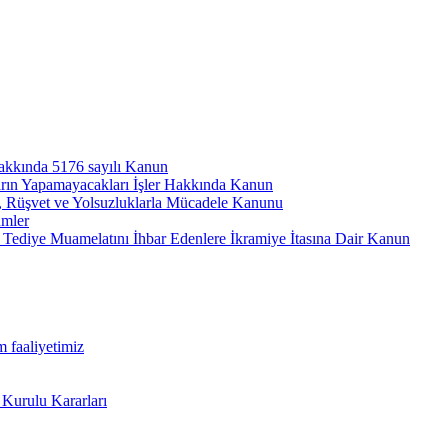
hakkında 5176 sayılı Kanun
arın Yapamayacakları İşler Hakkında Kanun
ı, Rüşvet ve Yolsuzluklarla Mücadele Kanunu
ümler
Tediye Muamelatını İhbar Edenlere İkramiye İtasına Dair Kanun
m faaliyetimiz
 Kurulu Kararları