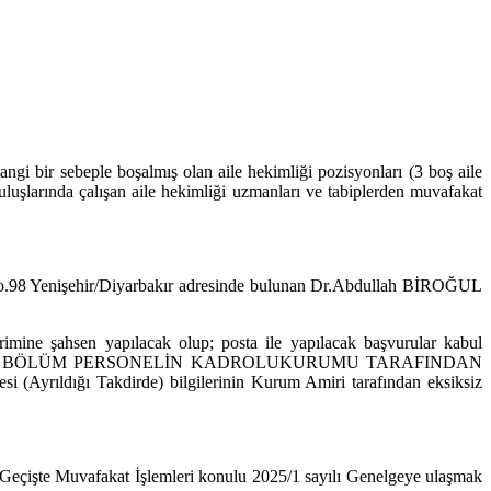
gi bir sebeple boşalmış olan aile hekimliği pozisyonları (3 boş aile
luşlarında çalışan aile hekimliği uzmanları ve tabiplerden muvafakat
.No.98 Yenişehir/Diyarbakır adresinde bulunan Dr.Abdullah BİROĞUL
irimine şahsen yapılacak olup; posta ile yapılacak başvurular kabul
n (Form 2) "BU BÖLÜM PERSONELİN KADROLUKURUMU TARAFINDAN
rıldığı Takdirde) bilgilerinin Kurum Amiri tarafından eksiksiz
Geçişte Muvafakat İşlemleri konulu 2025/1 sayılı Genelgeye ulaşmak