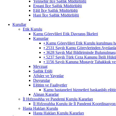
Yenişehir İlçe Sağlık Müdürlüğü
Ergani İlçe Sağlık Müdürlüğü
Eğil İlçe Sağlık Müdürlüğü
Hani İlçe Sağlık Müdürlüğü
Kurullar
Etik Kurulu
Kamu Görevlileri Etik Davranış İlkeleri
Kanunlar
• Kamu Görevlileri Etik Kurulu kurulması 
• 2531 Sayılı Kamu Görevlerinden Ayrılanl
• 3628 Sayılı Mal Bildiriminde Bulunulmas
• 5237 Sayılı Türk Ceza Kanunu İlgili Hük
• 1156 Sayılı Kanuna Mugayir Tahakkuk ve 
Mevzuat
Sağlık Etiği
Afişler ve Yayınlar
Duyurular
Eğitim ve Faaliyetler
Kamu hastaneleri hizmetleri başkanlığı eğiti
Alınan Kararlar
İl Hıfzıssıhha ve Pandemi Kurulu Kararları
İl Hıfzıssıhha Kurulu ile İl Pandemi Koordinasyon
Hasta Hakları Kurulu
Hasta Hakları Kurulu Kararları