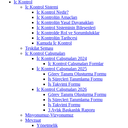
İç Kontrol
İç Kontrol Sistemi
İç Kontrol Nedir?
İç Kontrolün Amaçları
İç Kontrolün Yasal Dayanakları
İç Kontrol Sisteminin Bileşenleri
İç Kontrolde Rol ve Sorumluluklar
İç Kontrolün Tarihçesi
Kamuda İç Kontrol
Teşkilat Şeması
İç Kontrol Çalışmaları
İç Kontrol Çalışmaları 2024
İç Kontrol Çalışmaları Formlar
İç Kontrol Çalışmaları 2025
Görev Tanımı Oluşturma Formu
İş Süreçleri Tanımlama Formu
İş Takvimi Formu
İç Kontrol Çalışmaları 2026
Görev Tanımı Oluşturma Formu
İş Süreçleri Tanımlama Formu
İş Takvimi Formu
3 Aylık Başkanlık Raporu
Misyonumuz-Vizyonumuz
Mevzuat
Yönetmelik