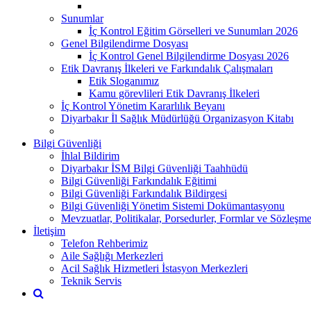
Sunumlar
İç Kontrol Eğitim Görselleri ve Sunumları 2026
Genel Bilgilendirme Dosyası
İç Kontrol Genel Bilgilendirme Dosyası 2026
Etik Davranış İlkeleri ve Farkındalık Çalışmaları
Etik Sloganımız
Kamu görevlileri Etik Davranış İlkeleri
İç Kontrol Yönetim Kararlılık Beyanı
Diyarbakır İl Sağlık Müdürlüğü Organizasyon Kitabı
Bilgi Güvenliği
İhlal Bildirim
Diyarbakır İSM Bilgi Güvenliği Taahhüdü
Bilgi Güvenliği Farkındalık Eğitimi
Bilgi Güvenliği Farkındalık Bildirgesi
Bilgi Güvenliği Yönetim Sistemi Dokümantasyonu
Mevzuatlar, Politikalar, Porsedurler, Formlar ve Sözleşme
İletişim
Telefon Rehberimiz
Aile Sağlığı Merkezleri
Acil Sağlık Hizmetleri İstasyon Merkezleri
Teknik Servis