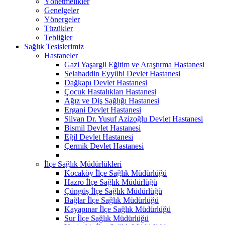
Yönetmelikler
Genelgeler
Yönergeler
Tüzükler
Tebliğler
Sağlık Tesislerimiz
Hastaneler
Gazi Yaşargil Eğitim ve Araştırma Hastanesi
Selahaddin Eyyübi Devlet Hastanesi
Dağkapı Devlet Hastanesi
Çocuk Hastalıkları Hastanesi
Ağız ve Diş Sağlığı Hastanesi
Ergani Devlet Hastanesi
Silvan Dr. Yusuf Azizoğlu Devlet Hastanesi
Bismil Devlet Hastanesi
Eğil Devlet Hastanesi
Çermik Devlet Hastanesi
İlçe Sağlık Müdürlükleri
Kocaköy İlçe Sağlık Müdürlüğü
Hazro İlçe Sağlık Müdürlüğü
Çüngüş İlçe Sağlık Müdürlüğü
Bağlar İlçe Sağlık Müdürlüğü
Kayapınar İlçe Sağlık Müdürlüğü
Sur İlçe Sağlık Müdürlüğü