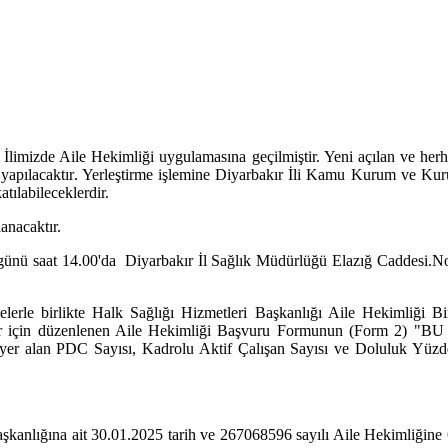
limizde Aile Hekimliği uygulamasına geçilmiştir. Yeni açılan ve herhan
i yapılacaktır. Yerleştirme işlemine Diyarbakır İli Kamu Kurum ve Kuru
atılabileceklerdir.
anacaktır.
a günü saat 14.00'da Diyarbakır İl Sağlık Müdürlüğü Elazığ Caddesi
elerle birlikte Halk Sağlığı Hizmetleri Başkanlığı Aile Hekimliği B
an hekimler için düzenlenen Aile Hekimliği Başvuru Formunu
 PDC Sayısı, Kadrolu Aktif Çalışan Sayısı ve Doluluk Yüzdesi (Ay
nlığına ait 30.01.2025 tarih ve 267068596 sayılı Aile Hekimliğine 