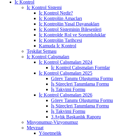
İç Kontrol
İç Kontrol Sistemi
İç Kontrol Nedir?
İç Kontrolün Amaçları
İç Kontrolün Yasal Dayanakları
İç Kontrol Sisteminin Bileşenleri
İç Kontrolde Rol ve Sorumluluklar
İç Kontrolün Tarihçesi
Kamuda İç Kontrol
Teşkilat Şeması
İç Kontrol Çalışmaları
İç Kontrol Çalışmaları 2024
İç Kontrol Çalışmaları Formlar
İç Kontrol Çalışmaları 2025
Görev Tanımı Oluşturma Formu
İş Süreçleri Tanımlama Formu
İş Takvimi Formu
İç Kontrol Çalışmaları 2026
Görev Tanımı Oluşturma Formu
İş Süreçleri Tanımlama Formu
İş Takvimi Formu
3 Aylık Başkanlık Raporu
Misyonumuz-Vizyonumuz
Mevzuat
Yönetmelik