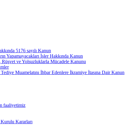
hakkında 5176 sayılı Kanun
arın Yapamayacakları İşler Hakkında Kanun
ı, Rüşvet ve Yolsuzluklarla Mücadele Kanunu
ümler
Tediye Muamelatını İhbar Edenlere İkramiye İtasına Dair Kanun
m faaliyetimiz
 Kurulu Kararları