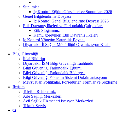
Sunumlar
İç Kontrol Eğitim Görselleri ve Sunumları 2026
Genel Bilgilendirme Dosyası
İç Kontrol Genel Bilgilendirme Dosyası 2026
Etik Davranış İlkeleri ve Farkındalık Çalışmaları
Etik Sloganımız
Kamu görevlileri Etik Davranış İlkeleri
İç Kontrol Yönetim Kararlılık Beyanı
Diyarbakır İl Sağlık Müdürlüğü Organizasyon Kitabı
Bilgi Güvenliği
İhlal Bildirim
Diyarbakır İSM Bilgi Güvenliği Taahhüdü
Bilgi Güvenliği Farkındalık Eğitimi
Bilgi Güvenliği Farkındalık Bildirgesi
Bilgi Güvenliği Yönetim Sistemi Dokümantasyonu
Mevzuatlar, Politikalar, Porsedurler, Formlar ve Sözleşme
İletişim
Telefon Rehberimiz
Aile Sağlığı Merkezleri
Acil Sağlık Hizmetleri İstasyon Merkezleri
Teknik Servis