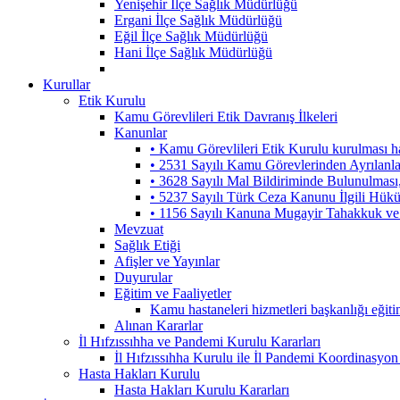
Yenişehir İlçe Sağlık Müdürlüğü
Ergani İlçe Sağlık Müdürlüğü
Eğil İlçe Sağlık Müdürlüğü
Hani İlçe Sağlık Müdürlüğü
Kurullar
Etik Kurulu
Kamu Görevlileri Etik Davranış İlkeleri
Kanunlar
• Kamu Görevlileri Etik Kurulu kurulması 
• 2531 Sayılı Kamu Görevlerinden Ayrılanl
• 3628 Sayılı Mal Bildiriminde Bulunulmas
• 5237 Sayılı Türk Ceza Kanunu İlgili Hük
• 1156 Sayılı Kanuna Mugayir Tahakkuk ve 
Mevzuat
Sağlık Etiği
Afişler ve Yayınlar
Duyurular
Eğitim ve Faaliyetler
Kamu hastaneleri hizmetleri başkanlığı eğiti
Alınan Kararlar
İl Hıfzıssıhha ve Pandemi Kurulu Kararları
İl Hıfzıssıhha Kurulu ile İl Pandemi Koordinasyon
Hasta Hakları Kurulu
Hasta Hakları Kurulu Kararları