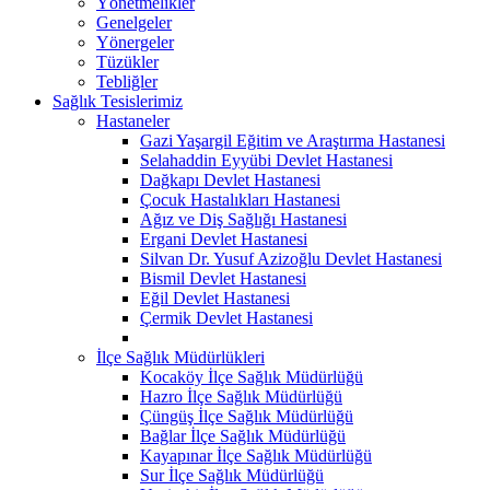
Yönetmelikler
Genelgeler
Yönergeler
Tüzükler
Tebliğler
Sağlık Tesislerimiz
Hastaneler
Gazi Yaşargil Eğitim ve Araştırma Hastanesi
Selahaddin Eyyübi Devlet Hastanesi
Dağkapı Devlet Hastanesi
Çocuk Hastalıkları Hastanesi
Ağız ve Diş Sağlığı Hastanesi
Ergani Devlet Hastanesi
Silvan Dr. Yusuf Azizoğlu Devlet Hastanesi
Bismil Devlet Hastanesi
Eğil Devlet Hastanesi
Çermik Devlet Hastanesi
İlçe Sağlık Müdürlükleri
Kocaköy İlçe Sağlık Müdürlüğü
Hazro İlçe Sağlık Müdürlüğü
Çüngüş İlçe Sağlık Müdürlüğü
Bağlar İlçe Sağlık Müdürlüğü
Kayapınar İlçe Sağlık Müdürlüğü
Sur İlçe Sağlık Müdürlüğü