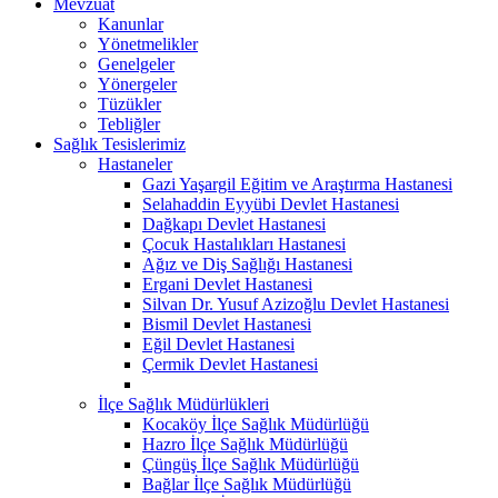
Mevzuat
Kanunlar
Yönetmelikler
Genelgeler
Yönergeler
Tüzükler
Tebliğler
Sağlık Tesislerimiz
Hastaneler
Gazi Yaşargil Eğitim ve Araştırma Hastanesi
Selahaddin Eyyübi Devlet Hastanesi
Dağkapı Devlet Hastanesi
Çocuk Hastalıkları Hastanesi
Ağız ve Diş Sağlığı Hastanesi
Ergani Devlet Hastanesi
Silvan Dr. Yusuf Azizoğlu Devlet Hastanesi
Bismil Devlet Hastanesi
Eğil Devlet Hastanesi
Çermik Devlet Hastanesi
İlçe Sağlık Müdürlükleri
Kocaköy İlçe Sağlık Müdürlüğü
Hazro İlçe Sağlık Müdürlüğü
Çüngüş İlçe Sağlık Müdürlüğü
Bağlar İlçe Sağlık Müdürlüğü