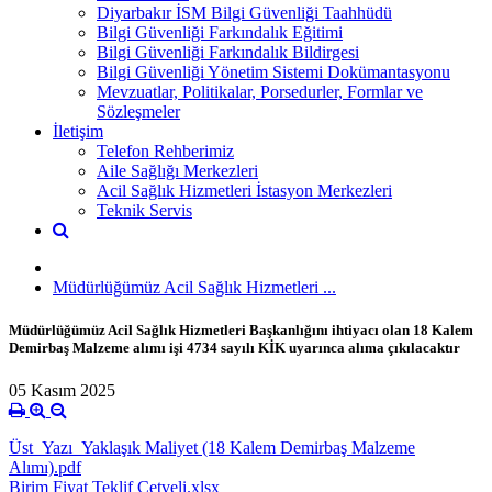
Diyarbakır İSM Bilgi Güvenliği Taahhüdü
Bilgi Güvenliği Farkındalık Eğitimi
Bilgi Güvenliği Farkındalık Bildirgesi
Bilgi Güvenliği Yönetim Sistemi Dokümantasyonu
Mevzuatlar, Politikalar, Porsedurler, Formlar ve
Sözleşmeler
İletişim
Telefon Rehberimiz
Aile Sağlığı Merkezleri
Acil Sağlık Hizmetleri İstasyon Merkezleri
Teknik Servis
Müdürlüğümüz Acil Sağlık Hizmetleri ...
Müdürlüğümüz Acil Sağlık Hizmetleri Başkanlığını ihtiyacı olan 18 Kalem
Demirbaş Malzeme alımı işi 4734 sayılı KİK uyarınca alıma çıkılacaktır
05 Kasım 2025
Üst_Yazı_Yaklaşık Maliyet (18 Kalem Demirbaş Malzeme
Alımı).pdf
Birim Fiyat Teklif Cetveli.xlsx