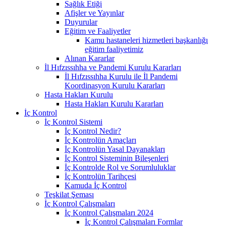
Sağlık Etiği
Afişler ve Yayınlar
Duyurular
Eğitim ve Faaliyetler
Kamu hastaneleri hizmetleri başkanlığı
eğitim faaliyetimiz
Alınan Kararlar
İl Hıfzıssıhha ve Pandemi Kurulu Kararları
İl Hıfzıssıhha Kurulu ile İl Pandemi
Koordinasyon Kurulu Kararları
Hasta Hakları Kurulu
Hasta Hakları Kurulu Kararları
İç Kontrol
İç Kontrol Sistemi
İç Kontrol Nedir?
İç Kontrolün Amaçları
İç Kontrolün Yasal Dayanakları
İç Kontrol Sisteminin Bileşenleri
İç Kontrolde Rol ve Sorumluluklar
İç Kontrolün Tarihçesi
Kamuda İç Kontrol
Teşkilat Şeması
İç Kontrol Çalışmaları
İç Kontrol Çalışmaları 2024
İç Kontrol Çalışmaları Formlar