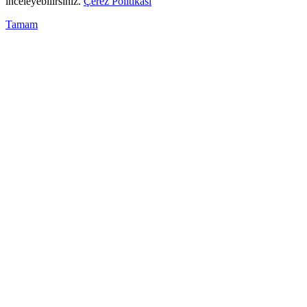
inceleyebilirsiniz.
Çerez Politikası
Tamam