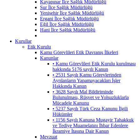
Kayapınar İlçe Sağlık Müdürlüğü
Sur İlçe Sağlık Müdürlüğü
Yenişehir İlçe Sağlık Müdürlüğü
Ergani İlçe Sağlık Müdürlüğü
Eğil İlçe Sağlık Müdürlüğü
Hani İlçe Sağlık Müdürlüğü
Kurullar
Etik Kurulu
Kamu Görevlileri Etik Davranış İlkeleri
Kanunlar
• Kamu Görevlileri Etik Kurulu kurulması
hakkında 5176 sayılı Kanun
• 2531 Sayılı Kamu Görevlerinden
Ayrılanların Yapamayacakları İşler
Hakkında Kanun
• 3628 Sayılı Mal Bildiriminde
Bulunulması, Rüşvet ve Yolsuzluklarla
Mücadele Kanunu
• 5237 Sayılı Türk Ceza Kanunu İlgili
Hükümler
• 1156 Sayılı Kanuna Mugayir Tahakkuk
ve Tediye Muamelatını İhbar Edenlere
İkramiye İtasına Dair Kanun
Mevzuat