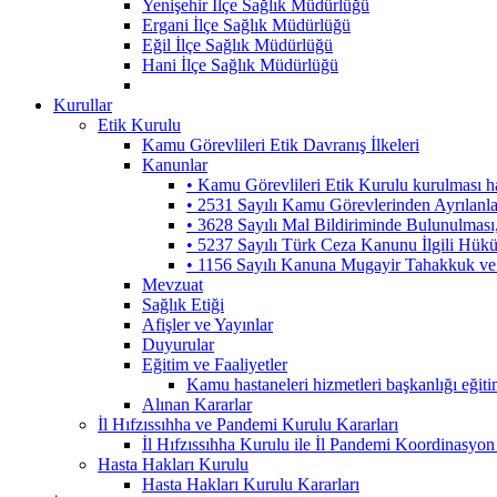
Yenişehir İlçe Sağlık Müdürlüğü
Ergani İlçe Sağlık Müdürlüğü
Eğil İlçe Sağlık Müdürlüğü
Hani İlçe Sağlık Müdürlüğü
Kurullar
Etik Kurulu
Kamu Görevlileri Etik Davranış İlkeleri
Kanunlar
• Kamu Görevlileri Etik Kurulu kurulması 
• 2531 Sayılı Kamu Görevlerinden Ayrılanl
• 3628 Sayılı Mal Bildiriminde Bulunulmas
• 5237 Sayılı Türk Ceza Kanunu İlgili Hük
• 1156 Sayılı Kanuna Mugayir Tahakkuk ve 
Mevzuat
Sağlık Etiği
Afişler ve Yayınlar
Duyurular
Eğitim ve Faaliyetler
Kamu hastaneleri hizmetleri başkanlığı eğiti
Alınan Kararlar
İl Hıfzıssıhha ve Pandemi Kurulu Kararları
İl Hıfzıssıhha Kurulu ile İl Pandemi Koordinasyon
Hasta Hakları Kurulu
Hasta Hakları Kurulu Kararları