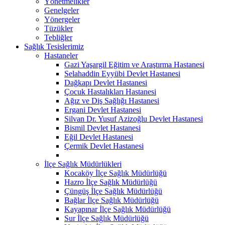
Yönetmelikler
Genelgeler
Yönergeler
Tüzükler
Tebliğler
Sağlık Tesislerimiz
Hastaneler
Gazi Yaşargil Eğitim ve Araştırma Hastanesi
Selahaddin Eyyübi Devlet Hastanesi
Dağkapı Devlet Hastanesi
Çocuk Hastalıkları Hastanesi
Ağız ve Diş Sağlığı Hastanesi
Ergani Devlet Hastanesi
Silvan Dr. Yusuf Azizoğlu Devlet Hastanesi
Bismil Devlet Hastanesi
Eğil Devlet Hastanesi
Çermik Devlet Hastanesi
İlçe Sağlık Müdürlükleri
Kocaköy İlçe Sağlık Müdürlüğü
Hazro İlçe Sağlık Müdürlüğü
Çüngüş İlçe Sağlık Müdürlüğü
Bağlar İlçe Sağlık Müdürlüğü
Kayapınar İlçe Sağlık Müdürlüğü
Sur İlçe Sağlık Müdürlüğü