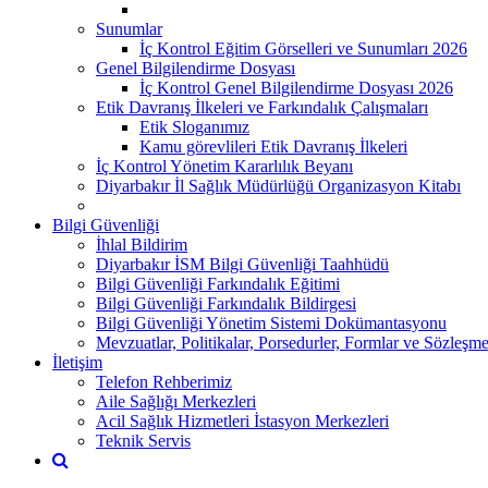
Sunumlar
İç Kontrol Eğitim Görselleri ve Sunumları 2026
Genel Bilgilendirme Dosyası
İç Kontrol Genel Bilgilendirme Dosyası 2026
Etik Davranış İlkeleri ve Farkındalık Çalışmaları
Etik Sloganımız
Kamu görevlileri Etik Davranış İlkeleri
İç Kontrol Yönetim Kararlılık Beyanı
Diyarbakır İl Sağlık Müdürlüğü Organizasyon Kitabı
Bilgi Güvenliği
İhlal Bildirim
Diyarbakır İSM Bilgi Güvenliği Taahhüdü
Bilgi Güvenliği Farkındalık Eğitimi
Bilgi Güvenliği Farkındalık Bildirgesi
Bilgi Güvenliği Yönetim Sistemi Dokümantasyonu
Mevzuatlar, Politikalar, Porsedurler, Formlar ve Sözleşme
İletişim
Telefon Rehberimiz
Aile Sağlığı Merkezleri
Acil Sağlık Hizmetleri İstasyon Merkezleri
Teknik Servis