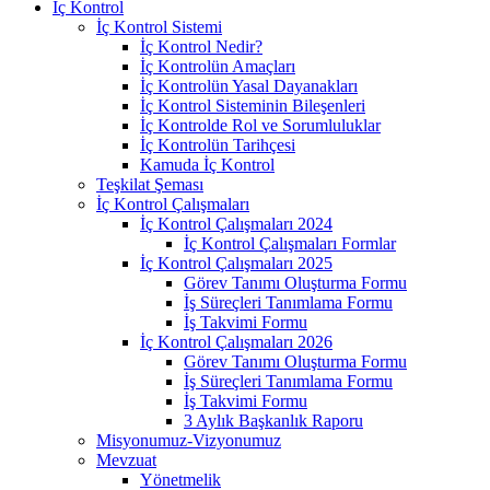
İç Kontrol
İç Kontrol Sistemi
İç Kontrol Nedir?
İç Kontrolün Amaçları
İç Kontrolün Yasal Dayanakları
İç Kontrol Sisteminin Bileşenleri
İç Kontrolde Rol ve Sorumluluklar
İç Kontrolün Tarihçesi
Kamuda İç Kontrol
Teşkilat Şeması
İç Kontrol Çalışmaları
İç Kontrol Çalışmaları 2024
İç Kontrol Çalışmaları Formlar
İç Kontrol Çalışmaları 2025
Görev Tanımı Oluşturma Formu
İş Süreçleri Tanımlama Formu
İş Takvimi Formu
İç Kontrol Çalışmaları 2026
Görev Tanımı Oluşturma Formu
İş Süreçleri Tanımlama Formu
İş Takvimi Formu
3 Aylık Başkanlık Raporu
Misyonumuz-Vizyonumuz
Mevzuat
Yönetmelik