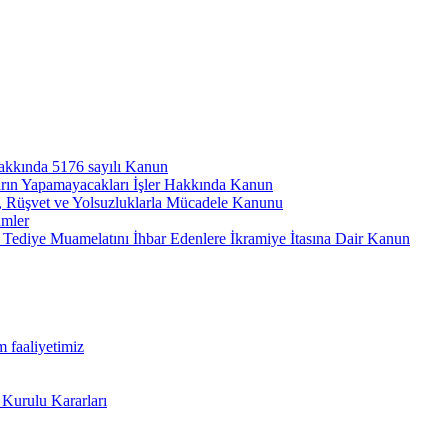
hakkında 5176 sayılı Kanun
arın Yapamayacakları İşler Hakkında Kanun
ı, Rüşvet ve Yolsuzluklarla Mücadele Kanunu
ümler
Tediye Muamelatını İhbar Edenlere İkramiye İtasına Dair Kanun
m faaliyetimiz
 Kurulu Kararları