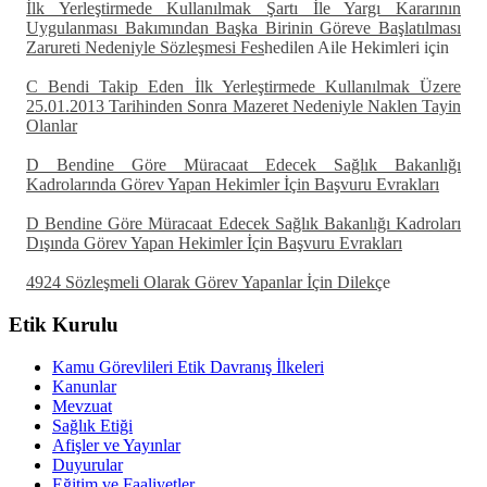
İlk Yerleştirmede Kullanılmak Şartı İle Yargı Kararının
Uygulanması Bakımından Başka Birinin Göreve Başlatılması
Zarureti Nedeniyle Sözleşmesi Fes
hedilen Aile Hekimleri için
C Bendi Takip Eden İlk Yerleştirmede Kullanılmak Üzere
25.01.2013 Tarihinden Sonra Mazeret Nedeniyle Naklen Tayin
Olanlar
D Bendine Göre Müracaat Edecek Sağlık Bakanlığı
Kadrolarında Görev Yapan Hekimler İçin Başvuru Evrakları
D Bendine Göre Müracaat Edecek Sağlık Bakanlığı Kadroları
Dışında Görev Yapan Hekimler İçin Başvuru Evrakları
4924 Sözleşmeli Olarak Görev Yapanlar İçin Dilekç
e
Etik Kurulu
Kamu Görevlileri Etik Davranış İlkeleri
Kanunlar
Mevzuat
Sağlık Etiği
Afişler ve Yayınlar
Duyurular
Eğitim ve Faaliyetler