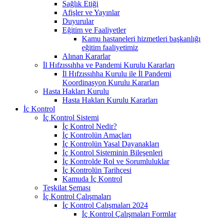
Sağlık Etiği
Afişler ve Yayınlar
Duyurular
Eğitim ve Faaliyetler
Kamu hastaneleri hizmetleri başkanlığı
eğitim faaliyetimiz
Alınan Kararlar
İl Hıfzıssıhha ve Pandemi Kurulu Kararları
İl Hıfzıssıhha Kurulu ile İl Pandemi
Koordinasyon Kurulu Kararları
Hasta Hakları Kurulu
Hasta Hakları Kurulu Kararları
İç Kontrol
İç Kontrol Sistemi
İç Kontrol Nedir?
İç Kontrolün Amaçları
İç Kontrolün Yasal Dayanakları
İç Kontrol Sisteminin Bileşenleri
İç Kontrolde Rol ve Sorumluluklar
İç Kontrolün Tarihçesi
Kamuda İç Kontrol
Teşkilat Şeması
İç Kontrol Çalışmaları
İç Kontrol Çalışmaları 2024
İç Kontrol Çalışmaları Formlar