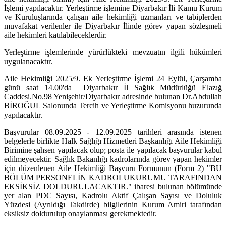
İşlemi yapılacaktır. Yerleştirme işlemine Diyarbakır İli Kamu Kurum
ve Kuruluşlarında çalışan aile hekimliği uzmanları ve tabiplerden
muvafakat verilenler ile Diyarbakır İlinde görev yapan sözleşmeli
aile hekimleri katılabileceklerdir.
Yerleştirme işlemlerinde yürürlükteki mevzuatın ilgili hükümleri
uygulanacaktır.
Aile Hekimliği 2025/9. Ek Yerleştirme İşlemi 24 Eylül, Çarşamba
günü saat 14.00'da Diyarbakır İl Sağlık Müdürlüğü Elazığ
Caddesi.No.98 Yenişehir/Diyarbakır adresinde bulunan Dr.Abdullah
BİROĞUL Salonunda Tercih ve Yerleştirme Komisyonu huzurunda
yapılacaktır.
Başvurular 08.09.2025 - 12.09.2025 tarihleri arasında istenen
belgelerle birlikte Halk Sağlığı Hizmetleri Başkanlığı Aile Hekimliği
Birimine şahsen yapılacak olup; posta ile yapılacak başvurular kabul
edilmeyecektir. Sağlık Bakanlığı kadrolarında görev yapan hekimler
için düzenlenen Aile Hekimliği Başvuru Formunun (Form 2) "BU
BÖLÜM PERSONELİN KADROLUKURUMU TARAFINDAN
EKSİKSİZ DOLDURULACAKTIR." ibaresi bulunan bölümünde
yer alan PDC Sayısı, Kadrolu Aktif Çalışan Sayısı ve Doluluk
Yüzdesi (Ayrıldığı Takdirde) bilgilerinin Kurum Amiri tarafından
eksiksiz doldurulup onaylanması gerekmektedir.