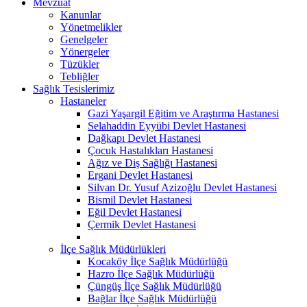
Mevzuat
Kanunlar
Yönetmelikler
Genelgeler
Yönergeler
Tüzükler
Tebliğler
Sağlık Tesislerimiz
Hastaneler
Gazi Yaşargil Eğitim ve Araştırma Hastanesi
Selahaddin Eyyübi Devlet Hastanesi
Dağkapı Devlet Hastanesi
Çocuk Hastalıkları Hastanesi
Ağız ve Diş Sağlığı Hastanesi
Ergani Devlet Hastanesi
Silvan Dr. Yusuf Azizoğlu Devlet Hastanesi
Bismil Devlet Hastanesi
Eğil Devlet Hastanesi
Çermik Devlet Hastanesi
İlçe Sağlık Müdürlükleri
Kocaköy İlçe Sağlık Müdürlüğü
Hazro İlçe Sağlık Müdürlüğü
Çüngüş İlçe Sağlık Müdürlüğü
Bağlar İlçe Sağlık Müdürlüğü