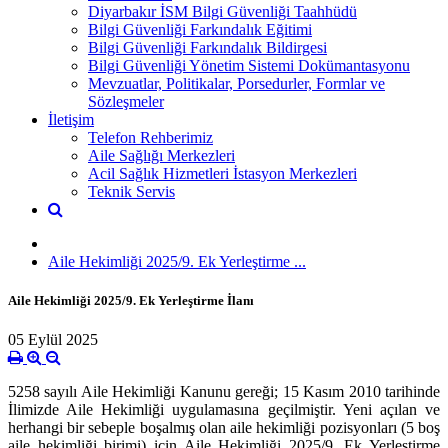
Diyarbakır İSM Bilgi Güvenliği Taahhüdü
Bilgi Güvenliği Farkındalık Eğitimi
Bilgi Güvenliği Farkındalık Bildirgesi
Bilgi Güvenliği Yönetim Sistemi Dokümantasyonu
Mevzuatlar, Politikalar, Porsedurler, Formlar ve
Sözleşmeler
İletişim
Telefon Rehberimiz
Aile Sağlığı Merkezleri
Acil Sağlık Hizmetleri İstasyon Merkezleri
Teknik Servis
Aile Hekimliği 2025/9. Ek Yerleştirme ...
Aile Hekimliği 2025/9. Ek Yerleştirme İlanı
05 Eylül 2025
5258 sayılı Aile Hekimliği Kanunu gereği; 15 Kasım 2010 tarihinde
İlimizde Aile Hekimliği uygulamasına geçilmiştir. Yeni açılan ve
herhangi bir sebeple boşalmış olan aile hekimliği pozisyonları (5 boş
aile hekimliği birimi) için Aile Hekimliği 2025/9. Ek Yerleştirme