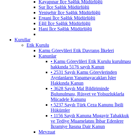
Kayapınar İlçe Sağlık Müdürlüğü
Sur İlçe Sağlık Müdürlüğü
Yenişehir İlçe Sağlık Müdürlüğü
Ergani İlçe Sağlık Müdürlüğü
Eğil İlçe Sağlık Müdürlüğü
Hani İlçe Sağlık Müdürlüğü
Kurullar
Etik Kurulu
Kamu Görevlileri Etik Davranış İlkeleri
Kanunlar
• Kamu Görevlileri Etik Kurulu kurulması
hakkında 5176 sayılı Kanun
• 2531 Sayılı Kamu Görevlerinden
Ayrılanların Yapamayacakları İşler
Hakkında Kanun
• 3628 Sayılı Mal Bildiriminde
Bulunulması, Rüşvet ve Yolsuzluklarla
Mücadele Kanunu
• 5237 Sayılı Türk Ceza Kanunu İlgili
Hükümler
• 1156 Sayılı Kanuna Mugayir Tahakkuk
ve Tediye Muamelatını İhbar Edenlere
İkramiye İtasına Dair Kanun
Mevzuat