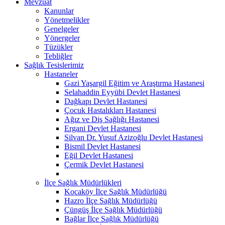
Mevzuat
Kanunlar
Yönetmelikler
Genelgeler
Yönergeler
Tüzükler
Tebliğler
Sağlık Tesislerimiz
Hastaneler
Gazi Yaşargil Eğitim ve Araştırma Hastanesi
Selahaddin Eyyübi Devlet Hastanesi
Dağkapı Devlet Hastanesi
Çocuk Hastalıkları Hastanesi
Ağız ve Diş Sağlığı Hastanesi
Ergani Devlet Hastanesi
Silvan Dr. Yusuf Azizoğlu Devlet Hastanesi
Bismil Devlet Hastanesi
Eğil Devlet Hastanesi
Çermik Devlet Hastanesi
İlçe Sağlık Müdürlükleri
Kocaköy İlçe Sağlık Müdürlüğü
Hazro İlçe Sağlık Müdürlüğü
Çüngüş İlçe Sağlık Müdürlüğü
Bağlar İlçe Sağlık Müdürlüğü