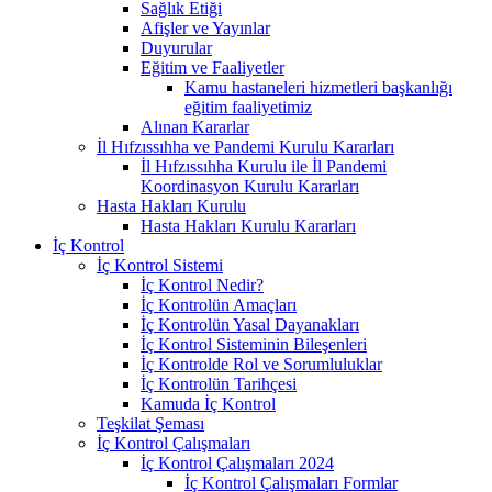
Sağlık Etiği
Afişler ve Yayınlar
Duyurular
Eğitim ve Faaliyetler
Kamu hastaneleri hizmetleri başkanlığı
eğitim faaliyetimiz
Alınan Kararlar
İl Hıfzıssıhha ve Pandemi Kurulu Kararları
İl Hıfzıssıhha Kurulu ile İl Pandemi
Koordinasyon Kurulu Kararları
Hasta Hakları Kurulu
Hasta Hakları Kurulu Kararları
İç Kontrol
İç Kontrol Sistemi
İç Kontrol Nedir?
İç Kontrolün Amaçları
İç Kontrolün Yasal Dayanakları
İç Kontrol Sisteminin Bileşenleri
İç Kontrolde Rol ve Sorumluluklar
İç Kontrolün Tarihçesi
Kamuda İç Kontrol
Teşkilat Şeması
İç Kontrol Çalışmaları
İç Kontrol Çalışmaları 2024
İç Kontrol Çalışmaları Formlar