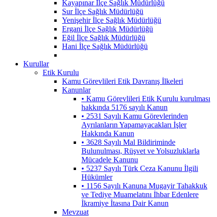
Kayapınar İlçe Sağlık Müdürlüğü
Sur İlçe Sağlık Müdürlüğü
Yenişehir İlçe Sağlık Müdürlüğü
Ergani İlçe Sağlık Müdürlüğü
Eğil İlçe Sağlık Müdürlüğü
Hani İlçe Sağlık Müdürlüğü
Kurullar
Etik Kurulu
Kamu Görevlileri Etik Davranış İlkeleri
Kanunlar
• Kamu Görevlileri Etik Kurulu kurulması
hakkında 5176 sayılı Kanun
• 2531 Sayılı Kamu Görevlerinden
Ayrılanların Yapamayacakları İşler
Hakkında Kanun
• 3628 Sayılı Mal Bildiriminde
Bulunulması, Rüşvet ve Yolsuzluklarla
Mücadele Kanunu
• 5237 Sayılı Türk Ceza Kanunu İlgili
Hükümler
• 1156 Sayılı Kanuna Mugayir Tahakkuk
ve Tediye Muamelatını İhbar Edenlere
İkramiye İtasına Dair Kanun
Mevzuat