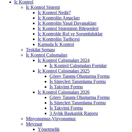
İç Kontrol
İç Kontrol Sistemi
İç Kontrol Nedir?
İç Kontrolün Amaçları
İç Kontrolün Yasal Dayanakları
İç Kontrol Sisteminin Bileşenleri
İç Kontrolde Rol ve Sorumluluklar
İç Kontrolün Tarihçesi
Kamuda İç Kontrol
Teşkilat Şeması
İç Kontrol Çalışmaları
İç Kontrol Çalışmaları 2024
İç Kontrol Çalışmaları Formlar
İç Kontrol Çalışmaları 2025
Görev Tanımı Oluşturma Formu
İş Süreçleri Tanımlama Formu
İş Takvimi Formu
İç Kontrol Çalışmaları 2026
Görev Tanımı Oluşturma Formu
İş Süreçleri Tanımlama Formu
İş Takvimi Formu
3 Aylık Başkanlık Raporu
Misyonumuz-Vizyonumuz
Mevzuat
Yönetmelik