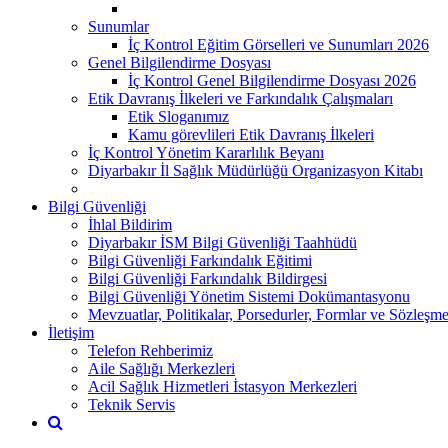
Sunumlar
İç Kontrol Eğitim Görselleri ve Sunumları 2026
Genel Bilgilendirme Dosyası
İç Kontrol Genel Bilgilendirme Dosyası 2026
Etik Davranış İlkeleri ve Farkındalık Çalışmaları
Etik Sloganımız
Kamu görevlileri Etik Davranış İlkeleri
İç Kontrol Yönetim Kararlılık Beyanı
Diyarbakır İl Sağlık Müdürlüğü Organizasyon Kitabı
Bilgi Güvenliği
İhlal Bildirim
Diyarbakır İSM Bilgi Güvenliği Taahhüdü
Bilgi Güvenliği Farkındalık Eğitimi
Bilgi Güvenliği Farkındalık Bildirgesi
Bilgi Güvenliği Yönetim Sistemi Dokümantasyonu
Mevzuatlar, Politikalar, Porsedurler, Formlar ve Sözleşme
İletişim
Telefon Rehberimiz
Aile Sağlığı Merkezleri
Acil Sağlık Hizmetleri İstasyon Merkezleri
Teknik Servis