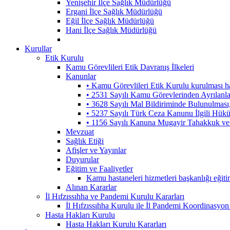
Yenişehir İlçe Sağlık Müdürlüğü
Ergani İlçe Sağlık Müdürlüğü
Eğil İlçe Sağlık Müdürlüğü
Hani İlçe Sağlık Müdürlüğü
Kurullar
Etik Kurulu
Kamu Görevlileri Etik Davranış İlkeleri
Kanunlar
• Kamu Görevlileri Etik Kurulu kurulması 
• 2531 Sayılı Kamu Görevlerinden Ayrılanl
• 3628 Sayılı Mal Bildiriminde Bulunulmas
• 5237 Sayılı Türk Ceza Kanunu İlgili Hük
• 1156 Sayılı Kanuna Mugayir Tahakkuk ve 
Mevzuat
Sağlık Etiği
Afişler ve Yayınlar
Duyurular
Eğitim ve Faaliyetler
Kamu hastaneleri hizmetleri başkanlığı eğiti
Alınan Kararlar
İl Hıfzıssıhha ve Pandemi Kurulu Kararları
İl Hıfzıssıhha Kurulu ile İl Pandemi Koordinasyon
Hasta Hakları Kurulu
Hasta Hakları Kurulu Kararları