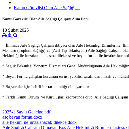
Kamu Görevlisi Olan Aile Sağlığı ...
Kamu Görevlisi Olan Aile Sağlığı Çalışanı Alım İlanı
18 Şubat 2025
İlimizde Aile Sağlığı Çalışanı ihtiyacı olan Aile Hekimliği Birimlerine, İ
Memuru (Toplum Sağlığı) ve (Acil Tıp Teknisyeni) Aile Sağlığı Çalışanı olarak 
Hekimliği ile imzalanan anlaşma dilekçesi ve beyan formu ile beraber kurumlar
* Sağlık Bakanlığı Yönetim Hizmetleri Genel Müdürlüğünün Aile Hekimliğine 
* Beyan Formu çalışılan kurumun en üst yetkilisi tarafından imzalı ve mühürl
* Başvurular için belirli bir tarih aralığı olmayacaktır.
* Farklı Kamu Kurum ve Kuruluşları kadrosunda olup, Aile Sağlığı Çalışanı 
2025-1 Sayılı Genelge.pdf
asç beyan formu.docx
aile-hekimi-ile-imzalanacak-dilekce.docx
Aile Sağlığı Çalışanı Olmayan Boş Aile Hekimliği Birimleri Listesi.x