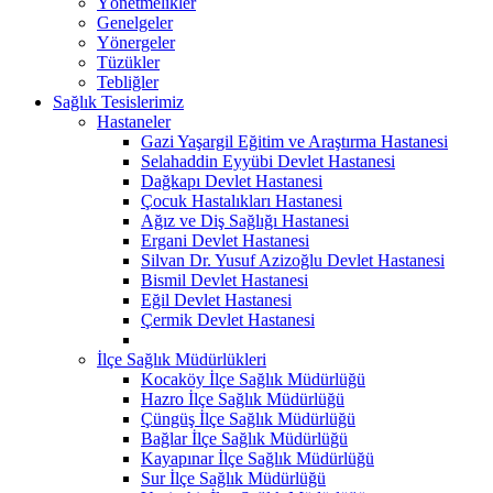
Yönetmelikler
Genelgeler
Yönergeler
Tüzükler
Tebliğler
Sağlık Tesislerimiz
Hastaneler
Gazi Yaşargil Eğitim ve Araştırma Hastanesi
Selahaddin Eyyübi Devlet Hastanesi
Dağkapı Devlet Hastanesi
Çocuk Hastalıkları Hastanesi
Ağız ve Diş Sağlığı Hastanesi
Ergani Devlet Hastanesi
Silvan Dr. Yusuf Azizoğlu Devlet Hastanesi
Bismil Devlet Hastanesi
Eğil Devlet Hastanesi
Çermik Devlet Hastanesi
İlçe Sağlık Müdürlükleri
Kocaköy İlçe Sağlık Müdürlüğü
Hazro İlçe Sağlık Müdürlüğü
Çüngüş İlçe Sağlık Müdürlüğü
Bağlar İlçe Sağlık Müdürlüğü
Kayapınar İlçe Sağlık Müdürlüğü
Sur İlçe Sağlık Müdürlüğü