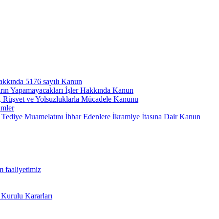
hakkında 5176 sayılı Kanun
arın Yapamayacakları İşler Hakkında Kanun
ı, Rüşvet ve Yolsuzluklarla Mücadele Kanunu
ümler
Tediye Muamelatını İhbar Edenlere İkramiye İtasına Dair Kanun
m faaliyetimiz
 Kurulu Kararları