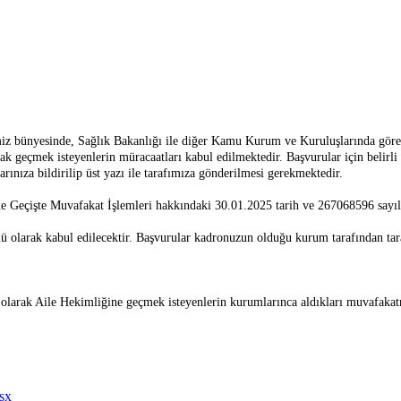
limiz bünyesinde, Sağlık Bakanlığı ile diğer Kamu Kurum ve Kuruluşlarında gör
geçmek isteyenlerin müracaatları kabul edilmektedir. Başvurular için belirli bir
ınıza bildirilip üst yazı ile tarafımıza gönderilmesi gerekmektedir.
Geçişte Muvafakat İşlemleri hakkındaki 30.01.2025 tarih ve 267068596 sayılı 
ü olarak kabul edilecektir. Başvurular kadronuzun olduğu kurum tarafından taraf
olarak Aile Hekimliğine geçmek isteyenlerin kurumlarınca aldıkları muvafakat
lsx