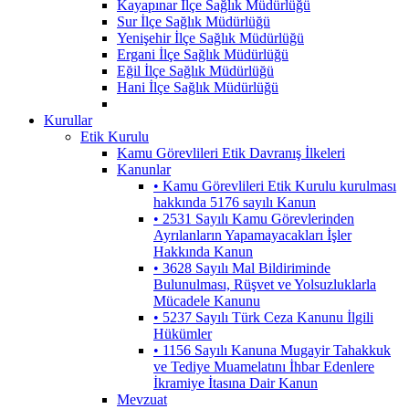
Kayapınar İlçe Sağlık Müdürlüğü
Sur İlçe Sağlık Müdürlüğü
Yenişehir İlçe Sağlık Müdürlüğü
Ergani İlçe Sağlık Müdürlüğü
Eğil İlçe Sağlık Müdürlüğü
Hani İlçe Sağlık Müdürlüğü
Kurullar
Etik Kurulu
Kamu Görevlileri Etik Davranış İlkeleri
Kanunlar
• Kamu Görevlileri Etik Kurulu kurulması
hakkında 5176 sayılı Kanun
• 2531 Sayılı Kamu Görevlerinden
Ayrılanların Yapamayacakları İşler
Hakkında Kanun
• 3628 Sayılı Mal Bildiriminde
Bulunulması, Rüşvet ve Yolsuzluklarla
Mücadele Kanunu
• 5237 Sayılı Türk Ceza Kanunu İlgili
Hükümler
• 1156 Sayılı Kanuna Mugayir Tahakkuk
ve Tediye Muamelatını İhbar Edenlere
İkramiye İtasına Dair Kanun
Mevzuat