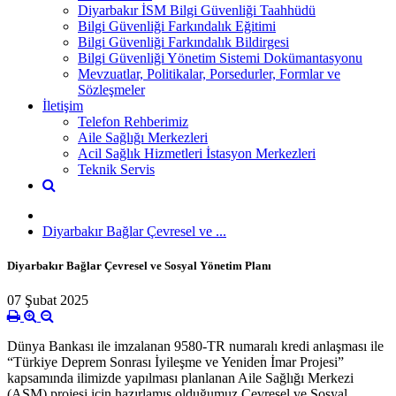
Diyarbakır İSM Bilgi Güvenliği Taahhüdü
Bilgi Güvenliği Farkındalık Eğitimi
Bilgi Güvenliği Farkındalık Bildirgesi
Bilgi Güvenliği Yönetim Sistemi Dokümantasyonu
Mevzuatlar, Politikalar, Porsedurler, Formlar ve
Sözleşmeler
İletişim
Telefon Rehberimiz
Aile Sağlığı Merkezleri
Acil Sağlık Hizmetleri İstasyon Merkezleri
Teknik Servis
Diyarbakır Bağlar Çevresel ve ...
Diyarbakır Bağlar Çevresel ve Sosyal Yönetim Planı
07 Şubat 2025
Dünya Bankası ile imzalanan 9580-TR numaralı kredi anlaşması ile
“Türkiye Deprem Sonrası İyileşme ve Yeniden İmar Projesi”
kapsamında ilimizde yapılması planlanan Aile Sağlığı Merkezi
(ASM) projesi için hazırlamış olduğumuz Çevresel ve Sosyal