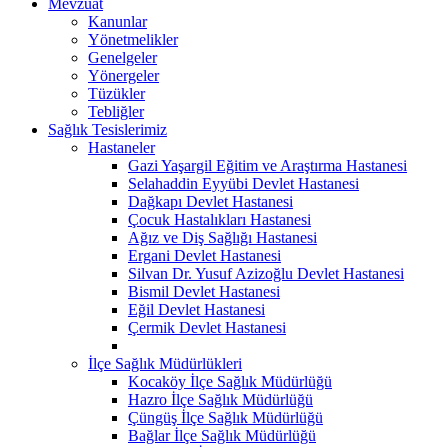
Mevzuat
Kanunlar
Yönetmelikler
Genelgeler
Yönergeler
Tüzükler
Tebliğler
Sağlık Tesislerimiz
Hastaneler
Gazi Yaşargil Eğitim ve Araştırma Hastanesi
Selahaddin Eyyübi Devlet Hastanesi
Dağkapı Devlet Hastanesi
Çocuk Hastalıkları Hastanesi
Ağız ve Diş Sağlığı Hastanesi
Ergani Devlet Hastanesi
Silvan Dr. Yusuf Azizoğlu Devlet Hastanesi
Bismil Devlet Hastanesi
Eğil Devlet Hastanesi
Çermik Devlet Hastanesi
İlçe Sağlık Müdürlükleri
Kocaköy İlçe Sağlık Müdürlüğü
Hazro İlçe Sağlık Müdürlüğü
Çüngüş İlçe Sağlık Müdürlüğü
Bağlar İlçe Sağlık Müdürlüğü