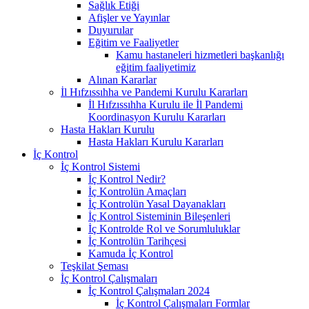
Sağlık Etiği
Afişler ve Yayınlar
Duyurular
Eğitim ve Faaliyetler
Kamu hastaneleri hizmetleri başkanlığı
eğitim faaliyetimiz
Alınan Kararlar
İl Hıfzıssıhha ve Pandemi Kurulu Kararları
İl Hıfzıssıhha Kurulu ile İl Pandemi
Koordinasyon Kurulu Kararları
Hasta Hakları Kurulu
Hasta Hakları Kurulu Kararları
İç Kontrol
İç Kontrol Sistemi
İç Kontrol Nedir?
İç Kontrolün Amaçları
İç Kontrolün Yasal Dayanakları
İç Kontrol Sisteminin Bileşenleri
İç Kontrolde Rol ve Sorumluluklar
İç Kontrolün Tarihçesi
Kamuda İç Kontrol
Teşkilat Şeması
İç Kontrol Çalışmaları
İç Kontrol Çalışmaları 2024
İç Kontrol Çalışmaları Formlar