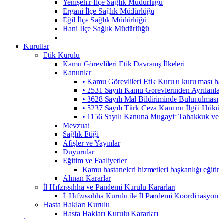
Yenişehir İlçe Sağlık Müdürlüğü
Ergani İlçe Sağlık Müdürlüğü
Eğil İlçe Sağlık Müdürlüğü
Hani İlçe Sağlık Müdürlüğü
Kurullar
Etik Kurulu
Kamu Görevlileri Etik Davranış İlkeleri
Kanunlar
• Kamu Görevlileri Etik Kurulu kurulması 
• 2531 Sayılı Kamu Görevlerinden Ayrılanl
• 3628 Sayılı Mal Bildiriminde Bulunulmas
• 5237 Sayılı Türk Ceza Kanunu İlgili Hük
• 1156 Sayılı Kanuna Mugayir Tahakkuk ve 
Mevzuat
Sağlık Etiği
Afişler ve Yayınlar
Duyurular
Eğitim ve Faaliyetler
Kamu hastaneleri hizmetleri başkanlığı eğiti
Alınan Kararlar
İl Hıfzıssıhha ve Pandemi Kurulu Kararları
İl Hıfzıssıhha Kurulu ile İl Pandemi Koordinasyon
Hasta Hakları Kurulu
Hasta Hakları Kurulu Kararları