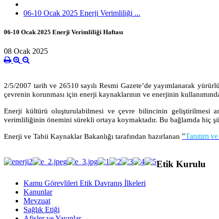
06-10 Ocak 2025 Enerji Verimliliği ...
06-10 Ocak 2025 Enerji Verimliliği Haftası
08 Ocak 2025
2/5/2007 tarih ve 26510 sayılı Resmi Gazete’de yayımlanarak yürürlüğe
çevrenin korunması için enerji kaynaklarının ve enerjinin kullanımında
Enerji kültürü oluşturulabilmesi ve çevre bilincinin geliştirilmesi 
verimliliğinin önemini sürekli ortaya koymaktadır. Bu bağlamda hiç şü
"
Tanıtım ve
Enerji ve Tabii Kaynaklar Bakanlığı tarafından hazırlanan
Etik Kurulu
Kamu Görevlileri Etik Davranış İlkeleri
Kanunlar
Mevzuat
Sağlık Etiği
Afişler ve Yayınlar