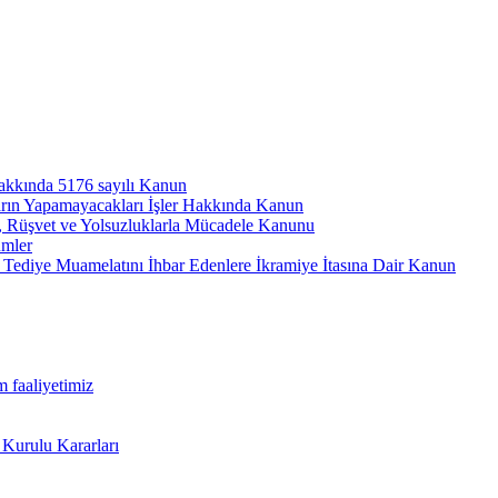
hakkında 5176 sayılı Kanun
arın Yapamayacakları İşler Hakkında Kanun
ı, Rüşvet ve Yolsuzluklarla Mücadele Kanunu
ümler
Tediye Muamelatını İhbar Edenlere İkramiye İtasına Dair Kanun
m faaliyetimiz
 Kurulu Kararları