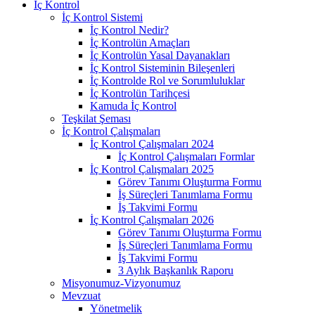
İç Kontrol
İç Kontrol Sistemi
İç Kontrol Nedir?
İç Kontrolün Amaçları
İç Kontrolün Yasal Dayanakları
İç Kontrol Sisteminin Bileşenleri
İç Kontrolde Rol ve Sorumluluklar
İç Kontrolün Tarihçesi
Kamuda İç Kontrol
Teşkilat Şeması
İç Kontrol Çalışmaları
İç Kontrol Çalışmaları 2024
İç Kontrol Çalışmaları Formlar
İç Kontrol Çalışmaları 2025
Görev Tanımı Oluşturma Formu
İş Süreçleri Tanımlama Formu
İş Takvimi Formu
İç Kontrol Çalışmaları 2026
Görev Tanımı Oluşturma Formu
İş Süreçleri Tanımlama Formu
İş Takvimi Formu
3 Aylık Başkanlık Raporu
Misyonumuz-Vizyonumuz
Mevzuat
Yönetmelik