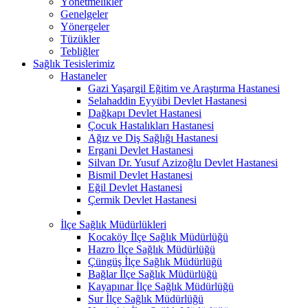
Yönetmelikler
Genelgeler
Yönergeler
Tüzükler
Tebliğler
Sağlık Tesislerimiz
Hastaneler
Gazi Yaşargil Eğitim ve Araştırma Hastanesi
Selahaddin Eyyübi Devlet Hastanesi
Dağkapı Devlet Hastanesi
Çocuk Hastalıkları Hastanesi
Ağız ve Diş Sağlığı Hastanesi
Ergani Devlet Hastanesi
Silvan Dr. Yusuf Azizoğlu Devlet Hastanesi
Bismil Devlet Hastanesi
Eğil Devlet Hastanesi
Çermik Devlet Hastanesi
İlçe Sağlık Müdürlükleri
Kocaköy İlçe Sağlık Müdürlüğü
Hazro İlçe Sağlık Müdürlüğü
Çüngüş İlçe Sağlık Müdürlüğü
Bağlar İlçe Sağlık Müdürlüğü
Kayapınar İlçe Sağlık Müdürlüğü
Sur İlçe Sağlık Müdürlüğü