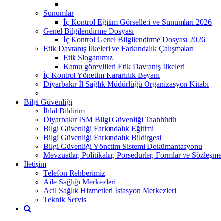
Sunumlar
İç Kontrol Eğitim Görselleri ve Sunumları 2026
Genel Bilgilendirme Dosyası
İç Kontrol Genel Bilgilendirme Dosyası 2026
Etik Davranış İlkeleri ve Farkındalık Çalışmaları
Etik Sloganımız
Kamu görevlileri Etik Davranış İlkeleri
İç Kontrol Yönetim Kararlılık Beyanı
Diyarbakır İl Sağlık Müdürlüğü Organizasyon Kitabı
Bilgi Güvenliği
İhlal Bildirim
Diyarbakır İSM Bilgi Güvenliği Taahhüdü
Bilgi Güvenliği Farkındalık Eğitimi
Bilgi Güvenliği Farkındalık Bildirgesi
Bilgi Güvenliği Yönetim Sistemi Dokümantasyonu
Mevzuatlar, Politikalar, Porsedurler, Formlar ve Sözleşme
İletişim
Telefon Rehberimiz
Aile Sağlığı Merkezleri
Acil Sağlık Hizmetleri İstasyon Merkezleri
Teknik Servis