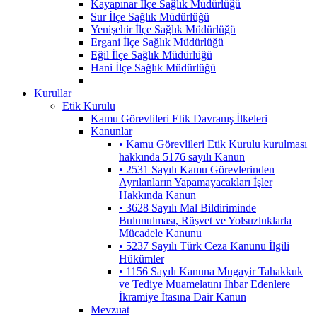
Kayapınar İlçe Sağlık Müdürlüğü
Sur İlçe Sağlık Müdürlüğü
Yenişehir İlçe Sağlık Müdürlüğü
Ergani İlçe Sağlık Müdürlüğü
Eğil İlçe Sağlık Müdürlüğü
Hani İlçe Sağlık Müdürlüğü
Kurullar
Etik Kurulu
Kamu Görevlileri Etik Davranış İlkeleri
Kanunlar
• Kamu Görevlileri Etik Kurulu kurulması
hakkında 5176 sayılı Kanun
• 2531 Sayılı Kamu Görevlerinden
Ayrılanların Yapamayacakları İşler
Hakkında Kanun
• 3628 Sayılı Mal Bildiriminde
Bulunulması, Rüşvet ve Yolsuzluklarla
Mücadele Kanunu
• 5237 Sayılı Türk Ceza Kanunu İlgili
Hükümler
• 1156 Sayılı Kanuna Mugayir Tahakkuk
ve Tediye Muamelatını İhbar Edenlere
İkramiye İtasına Dair Kanun
Mevzuat