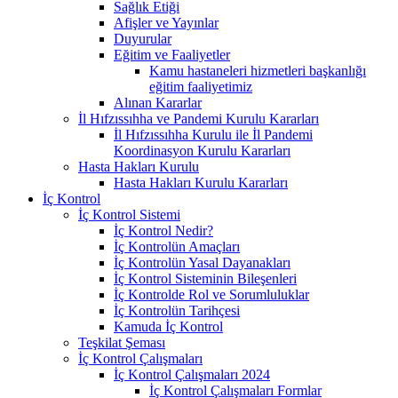
Sağlık Etiği
Afişler ve Yayınlar
Duyurular
Eğitim ve Faaliyetler
Kamu hastaneleri hizmetleri başkanlığı
eğitim faaliyetimiz
Alınan Kararlar
İl Hıfzıssıhha ve Pandemi Kurulu Kararları
İl Hıfzıssıhha Kurulu ile İl Pandemi
Koordinasyon Kurulu Kararları
Hasta Hakları Kurulu
Hasta Hakları Kurulu Kararları
İç Kontrol
İç Kontrol Sistemi
İç Kontrol Nedir?
İç Kontrolün Amaçları
İç Kontrolün Yasal Dayanakları
İç Kontrol Sisteminin Bileşenleri
İç Kontrolde Rol ve Sorumluluklar
İç Kontrolün Tarihçesi
Kamuda İç Kontrol
Teşkilat Şeması
İç Kontrol Çalışmaları
İç Kontrol Çalışmaları 2024
İç Kontrol Çalışmaları Formlar