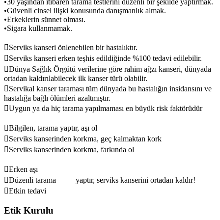
•
30 yaşından itibaren tarama testlerini düzenli bir şekilde yaptırmak.
•
Güvenli cinsel ilişki konusunda danışmanlık almak.
•
Erkeklerin sünnet olması.
•
Sigara kullanmamak.

Serviks kanseri önlenebilen bir hastalıktır.

Serviks kanseri erken teşhis edildiğinde %100 tedavi edilebilir.

Dünya Sağlık Örgütü verilerine göre rahim ağzı kanseri, dünyada
ortadan kaldırılabilecek ilk kanser türü olabilir.

Servikal kanser taraması tüm dünyada bu hastalığın insidansını ve
hastalığa bağlı ölümleri azaltmıştır.

Uygun ya da hiç tarama yapılmaması en büyük risk faktörüdür

Bilgilen, tarama yaptır, aşı ol

Serviks kanserinden korkma, geç kalmaktan kork

Serviks kanserinden korkma, farkında ol

Erken aşı

Düzenli tarama yaptır, serviks kanserini ortadan kaldır!

Etkin tedavi
Etik Kurulu