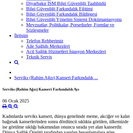
Diyarbakır İSM Bilgi Güvenliği Taahhüdü
Bilgi Güvenliği Farkındalık Eğitimi
Bilgi Güvenliği Farkındalık Bildirgesi
Bilgi Güvenliği Yönetim Sistemi Dokümantasyonu
Mevzuatlar, Politikalar, Porsedurler, Formlar ve
Sözleşmeler
İletişim
Telefon Rehberimiz
Aile Sağlığı Merkezleri
Acil Sağlık Hizmetleri İstasyon Merkezleri
Teknik Servis
Serviks (Rahim Ağzı) Kanseri Farkındalık ...
Serviks (Rahim Ağzı) Kanseri Farkındalık Ayı
06 Ocak 2025
Kadınlarda serviks kanseri, dünya genelinde meme, akciğer ve kalın
bağırsak kanserlerinden sonra dördüncü sıklıkta görülen, ülkemizde
ise görülme sıklığı bakımından onuncu sırada yer alan kanserdir.
Dünya Sağlık Örgütü tarafından yapılan hesaplamalara göre,