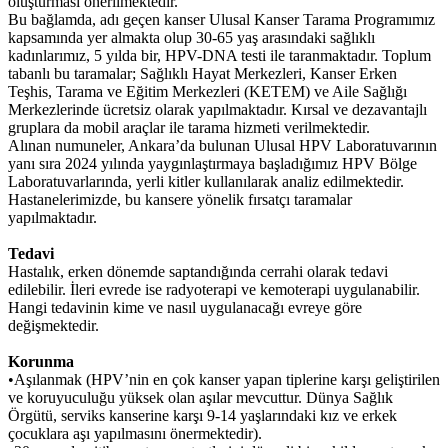
oluşturması önerilmektedir.
Bu bağlamda, adı geçen kanser Ulusal Kanser Tarama Programımız
kapsamında yer almakta olup 30-65 yaş arasındaki sağlıklı
kadınlarımız, 5 yılda bir, HPV-DNA testi ile taranmaktadır. Toplum
tabanlı bu taramalar; Sağlıklı Hayat Merkezleri, Kanser Erken
Teşhis, Tarama ve Eğitim Merkezleri (KETEM) ve Aile Sağlığı
Merkezlerinde ücretsiz olarak yapılmaktadır. Kırsal ve dezavantajlı
gruplara da mobil araçlar ile tarama hizmeti verilmektedir.
Alınan numuneler, Ankara’da bulunan Ulusal HPV Laboratuvarının
yanı sıra 2024 yılında yaygınlaştırmaya başladığımız HPV Bölge
Laboratuvarlarında, yerli kitler kullanılarak analiz edilmektedir.
Hastanelerimizde, bu kansere yönelik fırsatçı taramalar
yapılmaktadır.
Tedavi
Hastalık, erken dönemde saptandığında cerrahi olarak tedavi
edilebilir. İleri evrede ise radyoterapi ve kemoterapi uygulanabilir.
Hangi tedavinin kime ve nasıl uygulanacağı evreye göre
değişmektedir.
Korunma
•
Aşılanmak (HPV’nin en çok kanser yapan tiplerine karşı geliştirilen
ve koruyuculuğu yüksek olan aşılar mevcuttur. Dünya Sağlık
Örgütü, serviks kanserine karşı 9-14 yaşlarındaki kız ve erkek
çocuklara aşı yapılmasını önermektedir).