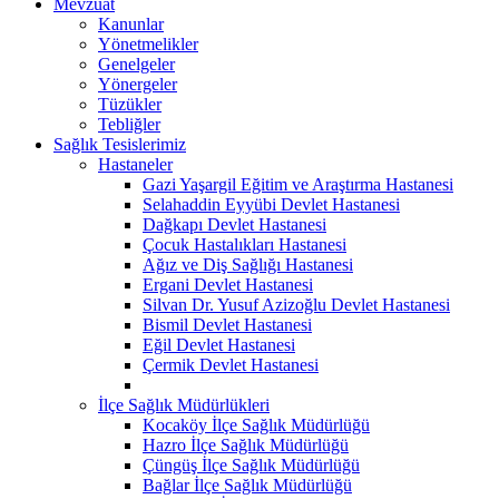
Mevzuat
Kanunlar
Yönetmelikler
Genelgeler
Yönergeler
Tüzükler
Tebliğler
Sağlık Tesislerimiz
Hastaneler
Gazi Yaşargil Eğitim ve Araştırma Hastanesi
Selahaddin Eyyübi Devlet Hastanesi
Dağkapı Devlet Hastanesi
Çocuk Hastalıkları Hastanesi
Ağız ve Diş Sağlığı Hastanesi
Ergani Devlet Hastanesi
Silvan Dr. Yusuf Azizoğlu Devlet Hastanesi
Bismil Devlet Hastanesi
Eğil Devlet Hastanesi
Çermik Devlet Hastanesi
İlçe Sağlık Müdürlükleri
Kocaköy İlçe Sağlık Müdürlüğü
Hazro İlçe Sağlık Müdürlüğü
Çüngüş İlçe Sağlık Müdürlüğü
Bağlar İlçe Sağlık Müdürlüğü