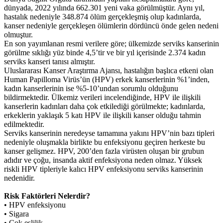
dünyada, 2022 yılında 662.301 yeni vaka görülmüştür. Aynı yıl,
hastalık nedeniyle 348.874 ölüm gerçekleşmiş olup kadınlarda,
kanser nedeniyle gerçekleşen ölümlerin dördüncü önde gelen nedeni
olmuştur.
En son yayımlanan resmi verilere göre; ülkemizde serviks kanserinin
görülme sıklığı yüz binde 4,5’tir ve bir yıl içerisinde 2.374 kadın
serviks kanseri tanısı almıştır.
Uluslararası Kanser Araştırma Ajansı, hastalığın başlıca etkeni olan
Human Papilloma Virüs’ün (HPV) erkek kanserlerinin %1’inden,
kadın kanserlerinin ise %5-10’undan sorumlu olduğunu
bildirmektedir. Ülkemiz verileri incelendiğinde, HPV ile ilişkili
kanserlerin kadınları daha çok etkilediği görülmekte; kadınlarda,
erkeklerin yaklaşık 5 katı HPV ile ilişkili kanser olduğu tahmin
edilmektedir.
Serviks kanserinin neredeyse tamamına yakını HPV’nin bazı tipleri
nedeniyle oluşmakla birlikte bu enfeksiyonu geçiren herkeste bu
kanser gelişmez. HPV, 200’den fazla virüsten oluşan bir grubun
adıdır ve çoğu, insanda aktif enfeksiyona neden olmaz. Yüksek
riskli HPV tipleriyle kalıcı HPV enfeksiyonu serviks kanserinin
nedenidir.
Risk Faktörleri Nelerdir?
• HPV enfeksiyonu
• Sigara
• Çok eşlilik