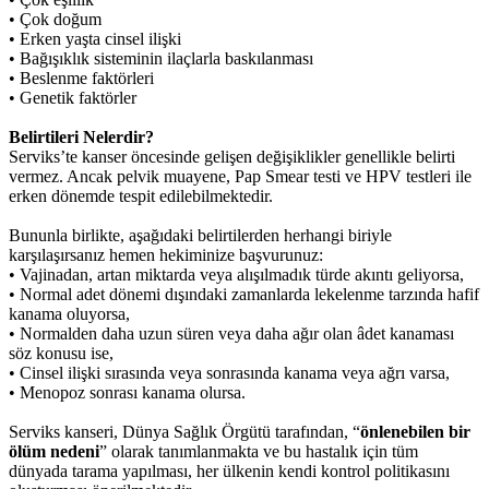
• Çok doğum
• Erken yaşta cinsel ilişki
• Bağışıklık sisteminin ilaçlarla baskılanması
• Beslenme faktörleri
• Genetik faktörler
Belirtileri Nelerdir?
Serviks’te kanser öncesinde gelişen değişiklikler genellikle belirti
vermez. Ancak pelvik muayene, Pap Smear testi ve HPV testleri ile
erken dönemde tespit edilebilmektedir.
Bununla birlikte, aşağıdaki belirtilerden herhangi biriyle
karşılaşırsanız hemen hekiminize başvurunuz:
• Vajinadan, artan miktarda veya alışılmadık türde akıntı geliyorsa,
• Normal adet dönemi dışındaki zamanlarda lekelenme tarzında hafif
kanama oluyorsa,
• Normalden daha uzun süren veya daha ağır olan âdet kanaması
söz konusu ise,
• Cinsel ilişki sırasında veya sonrasında kanama veya ağrı varsa,
• Menopoz sonrası kanama olursa.
Serviks kanseri, Dünya Sağlık Örgütü tarafından, “
önlenebilen bir
ölüm nedeni
” olarak tanımlanmakta ve bu hastalık için tüm
dünyada tarama yapılması, her ülkenin kendi kontrol politikasını