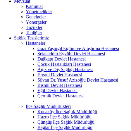
Mevzuat
Kanunlar
Yönetmelikler
Genelgeler
Yönergeler
Tüzükler
Tebliğler
Sağlık Tesislerimiz
Hastaneler
Gazi Yaşargil Eğitim ve Araştırma Hastanesi
Selahaddin Eyyübi Devlet Hastanesi
Dağkapı Devlet Hastanesi
Çocuk Hastalıkları Hastanesi
Ağız ve Diş Sağlığı Hastanesi
Ergani Devlet Hastanesi
Silvan Dr. Yusuf Azizoğlu Devlet Hastanesi
Bismil Devlet Hastanesi
Eğil Devlet Hastanesi
Çermik Devlet Hastanesi
İlçe Sağlık Müdürlükleri
Kocaköy İlçe Sağlık Müdürlüğü
Hazro İlçe Sağlık Müdürlüğü
Çüngüş İlçe Sağlık Müdürlüğü
Bağlar İlçe Sağlık Müdürlüğü