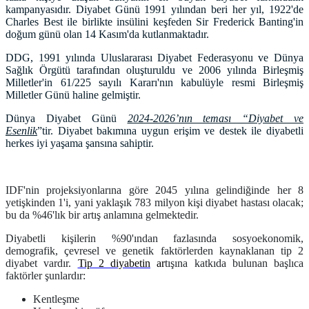
kampanyasıdır. Diyabet Günü 1991 yılından beri her yıl, 1922'de
Charles Best ile birlikte insülini keşfeden Sir Frederick Banting'in
doğum günü olan 14 Kasım'da kutlanmaktadır.
DDG, 1991 yılında Uluslararası Diyabet Federasyonu ve Dünya
Sağlık Örgütü tarafından oluşturuldu ve 2006 yılında Birleşmiş
Milletler'in 61/225 sayılı Kararı'nın kabulüyle resmi Birleşmiş
Milletler Günü haline gelmiştir.
Dünya Diyabet Günü
2024-2026’nın teması “Diyabet ve
Esenlik
”tir. Diyabet bakımına uygun erişim ve destek ile diyabetli
herkes iyi yaşama şansına sahiptir.
IDF'nin projeksiyonlarına göre 2045 yılına gelindiğinde her 8
yetişkinden 1'i, yani yaklaşık 783 milyon kişi diyabet hastası olacak;
bu da %46'lık bir artış anlamına gelmektedir.
Diyabetli kişilerin %90'ından fazlasında sosyoekonomik,
demografik, çevresel ve genetik faktörlerden kaynaklanan tip 2
diyabet vardır.
Tip 2 diyabetin
ar
tışına katkıda bulunan başlıca
faktörler şunlardır:
Kentleşme