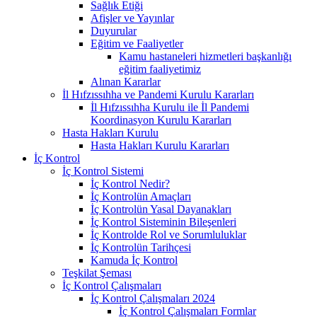
Sağlık Etiği
Afişler ve Yayınlar
Duyurular
Eğitim ve Faaliyetler
Kamu hastaneleri hizmetleri başkanlığı
eğitim faaliyetimiz
Alınan Kararlar
İl Hıfzıssıhha ve Pandemi Kurulu Kararları
İl Hıfzıssıhha Kurulu ile İl Pandemi
Koordinasyon Kurulu Kararları
Hasta Hakları Kurulu
Hasta Hakları Kurulu Kararları
İç Kontrol
İç Kontrol Sistemi
İç Kontrol Nedir?
İç Kontrolün Amaçları
İç Kontrolün Yasal Dayanakları
İç Kontrol Sisteminin Bileşenleri
İç Kontrolde Rol ve Sorumluluklar
İç Kontrolün Tarihçesi
Kamuda İç Kontrol
Teşkilat Şeması
İç Kontrol Çalışmaları
İç Kontrol Çalışmaları 2024
İç Kontrol Çalışmaları Formlar