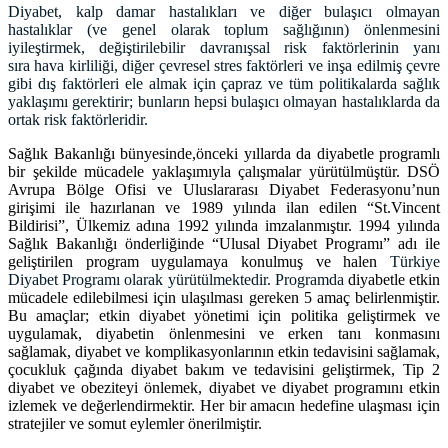
Diyabet, kalp damar hastalıkları ve diğer bulaşıcı olmayan
hastalıklar (ve genel olarak toplum sağlığının) önlenmesini
iyileştirmek, değiştirilebilir davranışsal risk faktörlerinin yanı
sıra hava kirliliği, diğer çevresel stres faktörleri ve inşa edilmiş çevre
gibi dış faktörleri ele almak için çapraz ve tüm politikalarda sağlık
yaklaşımı gerektirir; bunların hepsi bulaşıcı olmayan hastalıklarda da
ortak risk faktörleridir.
Sağlık Bakanlığı bünyesinde,
önceki yıllarda da diyabetle programlı
bir şekilde mücadele yaklaşımıyla çalışmalar yürütülmüştür. DSÖ
Avrupa Bölge Ofisi ve Uluslararası Diyabet Federasyonu’nun
girişimi ile hazırlanan ve 1989 yılında ilan edilen “St.Vincent
Bildirisi”, Ülkemiz adına 1992 yılında imzalanmıştır. 1994 yılında
Sağlık Bakanlığı önderliğinde “Ulusal Diyabet Programı” adı ile
geliştirilen program uygulamaya konulmuş ve halen
Türkiye
Diyabet Programı olarak yürütülmektedir. Programda
diyabetle etkin
mücadele edilebilmesi için ulaşılması gereken 5 amaç belirlenmiştir.
Bu amaçlar; etkin diyabet yönetimi için politika geliştirmek ve
uygulamak, diyabetin önlenmesini ve erken tanı konmasını
sağlamak, diyabet ve komplikasyonlarının etkin tedavisini sağlamak,
çocukluk çağında diyabet bakım ve tedavisini geliştirmek, Tip 2
diyabet ve obeziteyi önlemek, diyabet ve diyabet programını etkin
izlemek ve değerlendirmektir. Her bir amacın hedefine ulaşması için
stratejiler ve somut eylemler önerilmiştir.