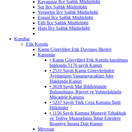
Kayapınar İlçe Sağlık Müdürlüğü
Sur İlçe Sağlık Müdürlüğü
Yenişehir İlçe Sağlık Müdürlüğü
Ergani İlçe Sağlık Müdürlüğü
Eğil İlçe Sağlık Müdürlüğü
Hani İlçe Sağlık Müdürlüğü
Kurullar
Etik Kurulu
Kamu Görevlileri Etik Davranış İlkeleri
Kanunlar
• Kamu Görevlileri Etik Kurulu kurulması
hakkında 5176 sayılı Kanun
• 2531 Sayılı Kamu Görevlerinden
Ayrılanların Yapamayacakları İşler
Hakkında Kanun
• 3628 Sayılı Mal Bildiriminde
Bulunulması, Rüşvet ve Yolsuzluklarla
Mücadele Kanunu
• 5237 Sayılı Türk Ceza Kanunu İlgili
Hükümler
• 1156 Sayılı Kanuna Mugayir Tahakkuk
ve Tediye Muamelatını İhbar Edenlere
İkramiye İtasına Dair Kanun
Mevzuat