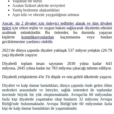
Yaşlanan bir nüfus
Azalan fiziksel aktivite seviyeleri
Yanlış beslenme alışkanlıkları
Aşırı kilo ve obezite yaygınlığının artması
Ancak, tip 2 diyabet için önleyici tedbirler alarak ve
tüm diyabet
tipleri
için erken teşhis ve uygun bakım sağlayarak diyabetin etkisini
azaltmak mümkündür. Bu önlemler, bu durumla yaşayan
kişilerin
komplikasyonlardan
kaçınmasına veya bunları
geciktirmesine yardımcı olabilir.
2021'de dünya çapında diyabet yaklaşık 537 milyon yetişkin (20-79
yaş) diyabetle yaşıyor.
Diyabetli toplam insan sayısının 2030 yılına kadar 643
milyona, 2045 yılına kadar ise 783 milyona çıkacağı tahmin ediliyor.
Diyabetli yetişkinlerin 4'te 3'ü düşük ve orta gelirli ülkelerde yaşıyor.
Diyabet ve kalp damar hastalıkları, dünya çapında önde gelen ölüm
nedenleri arasındadır
ve bireyler, sağlık sistemleri ile toplumlar
üzerinde büyük bir yük oluşturmaktadır. Avrupa'da 60 milyondan
fazla kişi diyabetle yaşamakta olup bunların 32 milyonu Avrupa
Birliği'nde bulunmaktadır. Avrupa Birliği’nde 60 milyondan fazla
kişi de kalp damar hastalıkları ile yaşamaktadır.