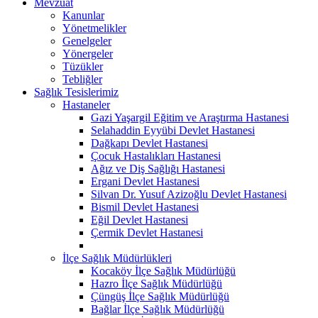
Mevzuat
Kanunlar
Yönetmelikler
Genelgeler
Yönergeler
Tüzükler
Tebliğler
Sağlık Tesislerimiz
Hastaneler
Gazi Yaşargil Eğitim ve Araştırma Hastanesi
Selahaddin Eyyübi Devlet Hastanesi
Dağkapı Devlet Hastanesi
Çocuk Hastalıkları Hastanesi
Ağız ve Diş Sağlığı Hastanesi
Ergani Devlet Hastanesi
Silvan Dr. Yusuf Azizoğlu Devlet Hastanesi
Bismil Devlet Hastanesi
Eğil Devlet Hastanesi
Çermik Devlet Hastanesi
İlçe Sağlık Müdürlükleri
Kocaköy İlçe Sağlık Müdürlüğü
Hazro İlçe Sağlık Müdürlüğü
Çüngüş İlçe Sağlık Müdürlüğü
Bağlar İlçe Sağlık Müdürlüğü