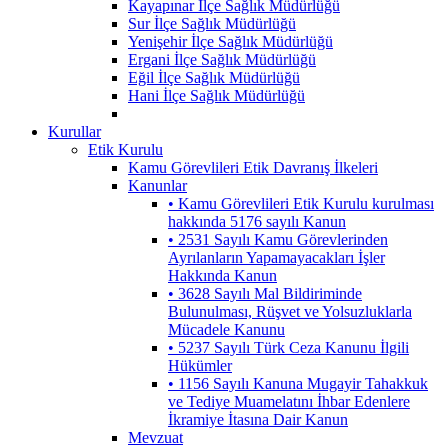
Kayapınar İlçe Sağlık Müdürlüğü
Sur İlçe Sağlık Müdürlüğü
Yenişehir İlçe Sağlık Müdürlüğü
Ergani İlçe Sağlık Müdürlüğü
Eğil İlçe Sağlık Müdürlüğü
Hani İlçe Sağlık Müdürlüğü
Kurullar
Etik Kurulu
Kamu Görevlileri Etik Davranış İlkeleri
Kanunlar
• Kamu Görevlileri Etik Kurulu kurulması
hakkında 5176 sayılı Kanun
• 2531 Sayılı Kamu Görevlerinden
Ayrılanların Yapamayacakları İşler
Hakkında Kanun
• 3628 Sayılı Mal Bildiriminde
Bulunulması, Rüşvet ve Yolsuzluklarla
Mücadele Kanunu
• 5237 Sayılı Türk Ceza Kanunu İlgili
Hükümler
• 1156 Sayılı Kanuna Mugayir Tahakkuk
ve Tediye Muamelatını İhbar Edenlere
İkramiye İtasına Dair Kanun
Mevzuat