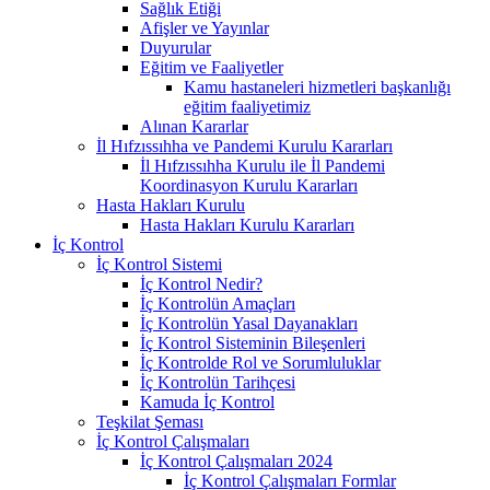
Sağlık Etiği
Afişler ve Yayınlar
Duyurular
Eğitim ve Faaliyetler
Kamu hastaneleri hizmetleri başkanlığı
eğitim faaliyetimiz
Alınan Kararlar
İl Hıfzıssıhha ve Pandemi Kurulu Kararları
İl Hıfzıssıhha Kurulu ile İl Pandemi
Koordinasyon Kurulu Kararları
Hasta Hakları Kurulu
Hasta Hakları Kurulu Kararları
İç Kontrol
İç Kontrol Sistemi
İç Kontrol Nedir?
İç Kontrolün Amaçları
İç Kontrolün Yasal Dayanakları
İç Kontrol Sisteminin Bileşenleri
İç Kontrolde Rol ve Sorumluluklar
İç Kontrolün Tarihçesi
Kamuda İç Kontrol
Teşkilat Şeması
İç Kontrol Çalışmaları
İç Kontrol Çalışmaları 2024
İç Kontrol Çalışmaları Formlar