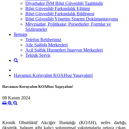
Diyarbakır İSM Bilgi Güvenliği Taahhüdü
Bilgi Güvenliği Farkındalık Eğitimi
Bilgi Güvenliği Farkındalık Bildirgesi
Bilgi Güvenliği Yönetim Sistemi Dokümantasyonu
Mevzuatlar, Politikalar, Porsedurler, Formlar ve
Sözleşmeler
İletişim
Telefon Rehberimiz
Aile Sağlığı Merkezleri
Acil Sağlık Hizmetleri İstasyon Merkezleri
Teknik Servis
Havamızı Koruyalım KOAHsız Yaşayalım!
Havamızı Koruyalım KOAHsız Yaşayalım!
08 Kasım 2024
Kronik Obstrüktif Akciğer Hastalığı (KOAH), nefes darlığı,
öksürük, balgam gibi kalıcı solunumsal yakınmalarla ortaya çıkan,