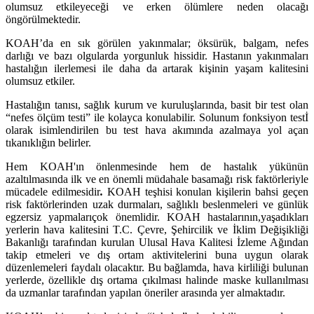
olumsuz etkileyeceği ve erken ölümlere neden olacağı
öngörülmektedir.
KOAH’da en sık görülen yakınmalar; öksürük, balgam, nefes
darlığı ve bazı olgularda yorgunluk hissidir. Hastanın yakınmaları
hastalığın ilerlemesi ile daha da artarak kişinin yaşam kalitesini
olumsuz etkiler.
Hastalığın tanısı, sağlık kurum ve kuruluşlarında, basit bir test olan
“nefes ölçüm testi” ile kolayca konulabilir. Solunum fonksiyon testİ
olarak isimlendirilen bu test hava akımında azalmaya yol açan
tıkanıklığın belirler.
Hem KOAH'ın önlenmesinde hem de hastalık yükünün
azaltılmasında ilk ve en önemli müdahale basamağı risk faktörleriyle
mücadele edilmesidir
.
KOAH teşhisi konulan kişilerin bahsi geçen
risk faktörlerinden uzak durmaları, sağlıklı beslenmeleri ve günlük
egzersiz yapmaları
çok önemlidir. KOAH hastalarının,
yaşadıkları
yerlerin hava kalitesini T.C. Çevre, Şehircilik ve İklim Değişikliği
Bakanlığı tarafından kurulan Ulusal Hava Kalitesi İzleme Ağından
takip etmeleri ve dış ortam aktivitelerini buna uygun olarak
düzenlemeleri faydalı olacaktır. Bu bağlamda, hava kirliliği bulunan
yerlerde, özellikle dış ortama çıkılması halinde maske kullanılması
da uzmanlar tarafından yapılan öneriler arasında yer almaktadır.