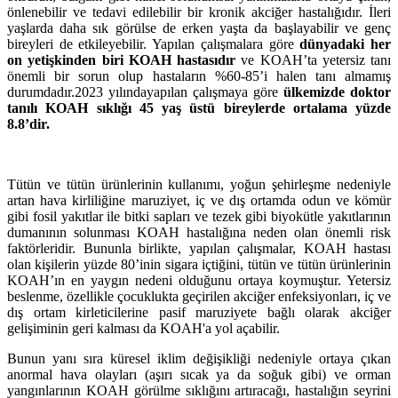
önlenebilir ve tedavi edilebilir bir kronik akciğer hastalığıdır. İleri
yaşlarda daha sık görülse de erken yaşta da başlayabilir ve genç
bireyleri de etkileyebilir. Yapılan çalışmalara göre
dünyadaki her
on yetişkinden biri KOAH hastasıdır
ve KOAH’ta yetersiz tanı
önemli bir sorun olup hastaların %60-85’i halen tanı almamış
durumdadır.
2023 yılında
yapılan çalışmaya göre
ülkemizde doktor
tanılı KOAH sıklığı
45 yaş üstü bireylerde ortalama yüzde
8.8’dir.
Tütün ve tütün ürünlerinin kullanımı, yoğun şehirleşme nedeniyle
artan hava kirliliğine maruziyet, iç ve dış ortamda odun ve kömür
gibi fosil yakıtlar ile bitki sapları ve tezek gibi biyokütle yakıtlarının
dumanının solunması KOAH hastalığına neden olan önemli risk
faktörleridir. Bununla birlikte, yapılan çalışmalar, KOAH hastası
olan kişilerin yüzde 80’inin sigara içtiğini, tütün ve tütün ürünlerinin
KOAH’ın en yaygın nedeni olduğunu ortaya koymuştur. Yetersiz
beslenme, özellikle çocuklukta geçirilen akciğer enfeksiyonları, iç ve
dış ortam kirleticilerine pasif maruziyete bağlı olarak akciğer
gelişiminin geri kalması da KOAH'a yol açabilir.
Bunun yanı sıra küresel iklim değişikliği nedeniyle ortaya çıkan
anormal hava olayları (aşırı sıcak ya da soğuk gibi) ve orman
yangınlarının KOAH görülme sıklığını artıracağı, hastalığın seyrini