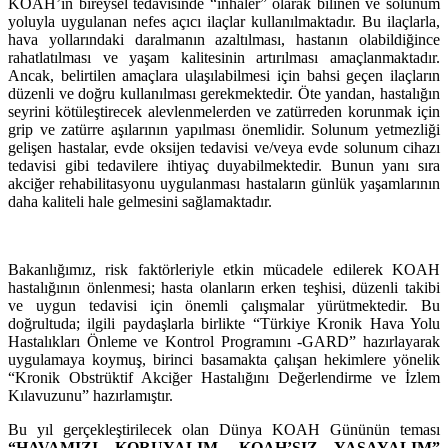
KOAH’ın bireysel tedavisinde “inhaler” olarak bilinen ve solunum
yoluyla uygulanan nefes açıcı ilaçlar kullanılmaktadır. Bu ilaçlarla,
hava yollarındaki daralmanın azaltılması, hastanın olabildiğince
rahatlatılması ve yaşam kalitesinin artırılması amaçlanmaktadır.
Ancak, belirtilen amaçlara ulaşılabilmesi için bahsi geçen ilaçların
düzenli ve doğru kullanılması gerekmektedir. Öte yandan, hastalığın
seyrini kötüleştirecek alevlenmelerden ve zatürreden korunmak için
grip ve zatürre aşılarının yapılması önemlidir. Solunum yetmezliği
gelişen hastalar, evde oksijen tedavisi ve/veya evde solunum cihazı
tedavisi gibi tedavilere ihtiyaç duyabilmektedir. Bunun yanı sıra
akciğer rehabilitasyonu uygulanması hastaların günlük yaşamlarının
daha kaliteli hale gelmesini sağlamaktadır.
Bakanlığımız, risk faktörleriyle etkin mücadele edilerek KOAH
hastalığının önlenmesi; hasta olanların erken teşhisi, düzenli takibi
ve uygun tedavisi için önemli çalışmalar yürütmektedir. Bu
doğrultuda; ilgili paydaşlarla birlikte “Türkiye Kronik Hava Yolu
Hastalıkları Önleme ve Kontrol Programını -GARD” hazırlayarak
uygulamaya koymuş, birinci basamakta çalışan hekimlere yönelik
“Kronik Obstrüktif Akciğer Hastalığını Değerlendirme ve İzlem
Kılavuzunu” hazırlamıştır.
Bu yıl gerçekleştirilecek olan Dünya KOAH Gününün teması
“HAVAMIZI KORUYALIM, KOAH’SIZ YAŞAYALIM”