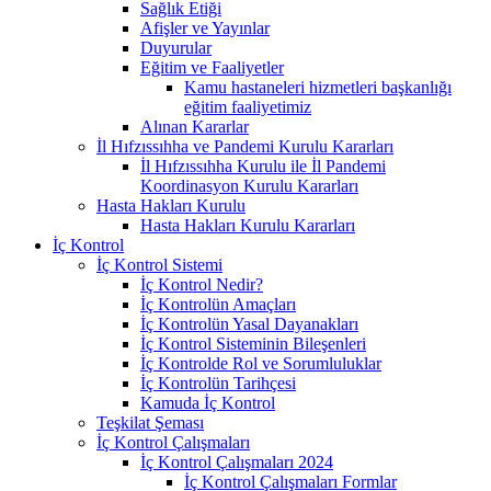
Sağlık Etiği
Afişler ve Yayınlar
Duyurular
Eğitim ve Faaliyetler
Kamu hastaneleri hizmetleri başkanlığı
eğitim faaliyetimiz
Alınan Kararlar
İl Hıfzıssıhha ve Pandemi Kurulu Kararları
İl Hıfzıssıhha Kurulu ile İl Pandemi
Koordinasyon Kurulu Kararları
Hasta Hakları Kurulu
Hasta Hakları Kurulu Kararları
İç Kontrol
İç Kontrol Sistemi
İç Kontrol Nedir?
İç Kontrolün Amaçları
İç Kontrolün Yasal Dayanakları
İç Kontrol Sisteminin Bileşenleri
İç Kontrolde Rol ve Sorumluluklar
İç Kontrolün Tarihçesi
Kamuda İç Kontrol
Teşkilat Şeması
İç Kontrol Çalışmaları
İç Kontrol Çalışmaları 2024
İç Kontrol Çalışmaları Formlar