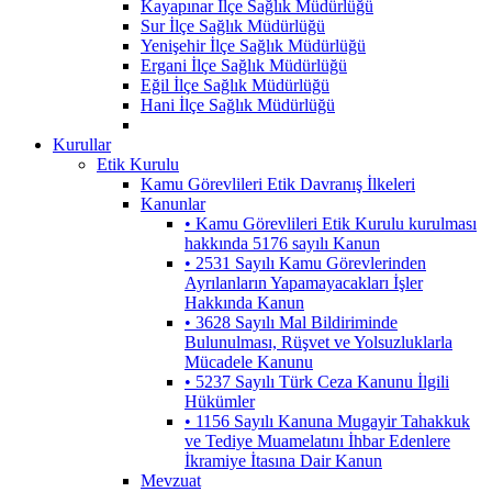
Kayapınar İlçe Sağlık Müdürlüğü
Sur İlçe Sağlık Müdürlüğü
Yenişehir İlçe Sağlık Müdürlüğü
Ergani İlçe Sağlık Müdürlüğü
Eğil İlçe Sağlık Müdürlüğü
Hani İlçe Sağlık Müdürlüğü
Kurullar
Etik Kurulu
Kamu Görevlileri Etik Davranış İlkeleri
Kanunlar
• Kamu Görevlileri Etik Kurulu kurulması
hakkında 5176 sayılı Kanun
• 2531 Sayılı Kamu Görevlerinden
Ayrılanların Yapamayacakları İşler
Hakkında Kanun
• 3628 Sayılı Mal Bildiriminde
Bulunulması, Rüşvet ve Yolsuzluklarla
Mücadele Kanunu
• 5237 Sayılı Türk Ceza Kanunu İlgili
Hükümler
• 1156 Sayılı Kanuna Mugayir Tahakkuk
ve Tediye Muamelatını İhbar Edenlere
İkramiye İtasına Dair Kanun
Mevzuat