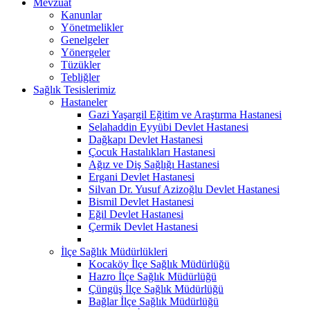
Mevzuat
Kanunlar
Yönetmelikler
Genelgeler
Yönergeler
Tüzükler
Tebliğler
Sağlık Tesislerimiz
Hastaneler
Gazi Yaşargil Eğitim ve Araştırma Hastanesi
Selahaddin Eyyübi Devlet Hastanesi
Dağkapı Devlet Hastanesi
Çocuk Hastalıkları Hastanesi
Ağız ve Diş Sağlığı Hastanesi
Ergani Devlet Hastanesi
Silvan Dr. Yusuf Azizoğlu Devlet Hastanesi
Bismil Devlet Hastanesi
Eğil Devlet Hastanesi
Çermik Devlet Hastanesi
İlçe Sağlık Müdürlükleri
Kocaköy İlçe Sağlık Müdürlüğü
Hazro İlçe Sağlık Müdürlüğü
Çüngüş İlçe Sağlık Müdürlüğü
Bağlar İlçe Sağlık Müdürlüğü