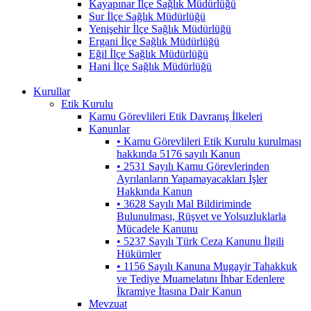
Kayapınar İlçe Sağlık Müdürlüğü
Sur İlçe Sağlık Müdürlüğü
Yenişehir İlçe Sağlık Müdürlüğü
Ergani İlçe Sağlık Müdürlüğü
Eğil İlçe Sağlık Müdürlüğü
Hani İlçe Sağlık Müdürlüğü
Kurullar
Etik Kurulu
Kamu Görevlileri Etik Davranış İlkeleri
Kanunlar
• Kamu Görevlileri Etik Kurulu kurulması
hakkında 5176 sayılı Kanun
• 2531 Sayılı Kamu Görevlerinden
Ayrılanların Yapamayacakları İşler
Hakkında Kanun
• 3628 Sayılı Mal Bildiriminde
Bulunulması, Rüşvet ve Yolsuzluklarla
Mücadele Kanunu
• 5237 Sayılı Türk Ceza Kanunu İlgili
Hükümler
• 1156 Sayılı Kanuna Mugayir Tahakkuk
ve Tediye Muamelatını İhbar Edenlere
İkramiye İtasına Dair Kanun
Mevzuat