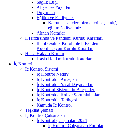
Sağlık Etiği
Afişler ve Yayınlar
Duyurular
Eğitim ve Faaliyetler
Kamu hastaneleri hizmetleri başkanlığı
eğitim faaliyetimiz
Alınan Kararlar
İl Hıfzıssıhha ve Pandemi Kurulu Kararları
İl Hıfzıssıhha Kurulu ile İl Pandemi
Koordinasyon Kurulu Kararları
Hasta Hakları Kurulu
Hasta Hakları Kurulu Kararları
İç Kontrol
İç Kontrol Sistemi
İç Kontrol Nedir?
İç Kontrolün Amaçları
İç Kontrolün Yasal Dayanakları
İç Kontrol Sisteminin Bileşenleri
İç Kontrolde Rol ve Sorumluluklar
İç Kontrolün Tarihçesi
Kamuda İç Kontrol
Teşkilat Şeması
İç Kontrol Çalışmaları
İç Kontrol Çalışmaları 2024
İç Kontrol Çalışmaları Formlar