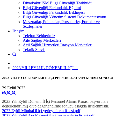
Diyarbakır İSM Bilgi Güvenliği Taahhüdü
Bilgi Güvenliği Farkındalık Eğitimi
Bilgi Güvenliği Farkındalık Bildirgesi
Bilgi Güvenliği Yönetim Sistemi Dokümantasyonu
Mevzuatlar, Politikalar, Porsedurler, Formlar ve
Sözleşmeler
İletişim
Telefon Rehberimiz
Aile Sağlığı Merkezleri
Acil Sağlık Hizmetleri İstasyon Merkezleri
Teknik Servis
2023 YILI EYLÜL DÖNEMİ İL İÇİ ...
2023 YILI EYLÜL DÖNEMİ İL İÇİ PERSONEL ATAMA KURASI SONUCU
29 Eylül 2023
2023 Yılı Eylül Dönemi İl İçi Personel Atama Kurası başvuruları
değerlendirilmiş olup değerlendirme sonucu aşağıda listelenmiştir.
2023 Eylül Münhal il içi yerleşenlerin listesi.pdf
2023 Yılı Eylül Ayı Mazeret il içi yerleşenlerin listesi.pdf