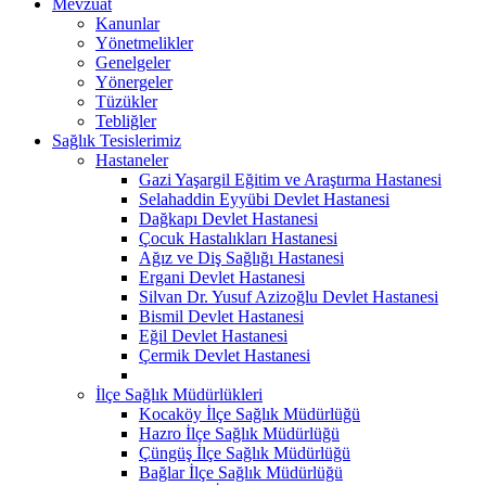
Mevzuat
Kanunlar
Yönetmelikler
Genelgeler
Yönergeler
Tüzükler
Tebliğler
Sağlık Tesislerimiz
Hastaneler
Gazi Yaşargil Eğitim ve Araştırma Hastanesi
Selahaddin Eyyübi Devlet Hastanesi
Dağkapı Devlet Hastanesi
Çocuk Hastalıkları Hastanesi
Ağız ve Diş Sağlığı Hastanesi
Ergani Devlet Hastanesi
Silvan Dr. Yusuf Azizoğlu Devlet Hastanesi
Bismil Devlet Hastanesi
Eğil Devlet Hastanesi
Çermik Devlet Hastanesi
İlçe Sağlık Müdürlükleri
Kocaköy İlçe Sağlık Müdürlüğü
Hazro İlçe Sağlık Müdürlüğü
Çüngüş İlçe Sağlık Müdürlüğü
Bağlar İlçe Sağlık Müdürlüğü