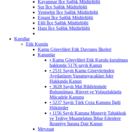
Kayapınar İlçe Sağlık Müdürlüğü
Sur İlçe Sağlık Müdürlüğü
Yenişehir İlçe Sağlık Müdürlüğü
Ergani İlçe Sağlık Müdürlüğü
Eğil İlçe Sağlık Müdürlüğü
Hani İlçe Sağlık Müdürlüğü
Kurullar
Etik Kurulu
Kamu Görevlileri Etik Davranış İlkeleri
Kanunlar
• Kamu Görevlileri Etik Kurulu kurulması
hakkında 5176 sayılı Kanun
• 2531 Sayılı Kamu Görevlerinden
Ayrılanların Yapamayacakları İşler
Hakkında Kanun
• 3628 Sayılı Mal Bildiriminde
Bulunulması, Rüşvet ve Yolsuzluklarla
Mücadele Kanunu
• 5237 Sayılı Türk Ceza Kanunu İlgili
Hükümler
• 1156 Sayılı Kanuna Mugayir Tahakkuk
ve Tediye Muamelatını İhbar Edenlere
İkramiye İtasına Dair Kanun
Mevzuat