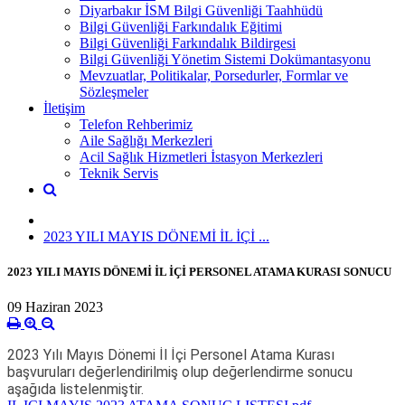
Diyarbakır İSM Bilgi Güvenliği Taahhüdü
Bilgi Güvenliği Farkındalık Eğitimi
Bilgi Güvenliği Farkındalık Bildirgesi
Bilgi Güvenliği Yönetim Sistemi Dokümantasyonu
Mevzuatlar, Politikalar, Porsedurler, Formlar ve
Sözleşmeler
İletişim
Telefon Rehberimiz
Aile Sağlığı Merkezleri
Acil Sağlık Hizmetleri İstasyon Merkezleri
Teknik Servis
2023 YILI MAYIS DÖNEMİ İL İÇİ ...
2023 YILI MAYIS DÖNEMİ İL İÇİ PERSONEL ATAMA KURASI SONUCU
09 Haziran 2023
2023 Yılı Mayıs Dönemi İl İçi Personel Atama Kurası
başvuruları değerlendirilmiş olup değerlendirme sonucu
aşağıda listelenmiştir.