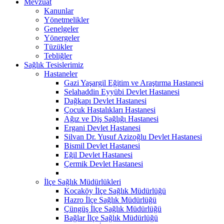
Mevzuat
Kanunlar
Yönetmelikler
Genelgeler
Yönergeler
Tüzükler
Tebliğler
Sağlık Tesislerimiz
Hastaneler
Gazi Yaşargil Eğitim ve Araştırma Hastanesi
Selahaddin Eyyübi Devlet Hastanesi
Dağkapı Devlet Hastanesi
Çocuk Hastalıkları Hastanesi
Ağız ve Diş Sağlığı Hastanesi
Ergani Devlet Hastanesi
Silvan Dr. Yusuf Azizoğlu Devlet Hastanesi
Bismil Devlet Hastanesi
Eğil Devlet Hastanesi
Çermik Devlet Hastanesi
İlçe Sağlık Müdürlükleri
Kocaköy İlçe Sağlık Müdürlüğü
Hazro İlçe Sağlık Müdürlüğü
Çüngüş İlçe Sağlık Müdürlüğü
Bağlar İlçe Sağlık Müdürlüğü