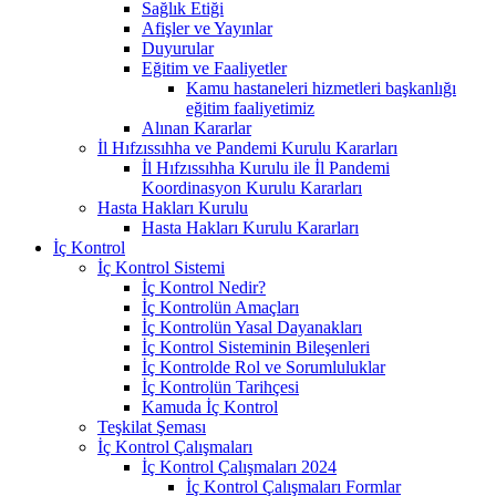
Sağlık Etiği
Afişler ve Yayınlar
Duyurular
Eğitim ve Faaliyetler
Kamu hastaneleri hizmetleri başkanlığı
eğitim faaliyetimiz
Alınan Kararlar
İl Hıfzıssıhha ve Pandemi Kurulu Kararları
İl Hıfzıssıhha Kurulu ile İl Pandemi
Koordinasyon Kurulu Kararları
Hasta Hakları Kurulu
Hasta Hakları Kurulu Kararları
İç Kontrol
İç Kontrol Sistemi
İç Kontrol Nedir?
İç Kontrolün Amaçları
İç Kontrolün Yasal Dayanakları
İç Kontrol Sisteminin Bileşenleri
İç Kontrolde Rol ve Sorumluluklar
İç Kontrolün Tarihçesi
Kamuda İç Kontrol
Teşkilat Şeması
İç Kontrol Çalışmaları
İç Kontrol Çalışmaları 2024
İç Kontrol Çalışmaları Formlar