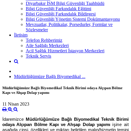
Diyarbakır İSM Bilgi Güvenliği Taahhüdü
Bilgi Güvenliği Farkındalık Eğitimi
Bilgi Güvenliği Farkındalık Bildirgesi
Bilgi Güvenliği Yönetim Sistemi Dokümantasyonu
Mevzuatlar, Politikalar, Porsedurler, Formlar ve
Sözleşmeler
İletişim
Telefon Rehberimiz
Aile Sağlığı Merkezleri
Acil Sağlık Hizmetleri İstasyon Merkezleri
Teknik Servis
Müdürlüğümüze Bağlı Biyomedikal ...
Müdürlüğümüze Bağlı Biyomedikal Teknik Birimi odaya Alçıpan Bölme
Kapı ve Ahşap Dolap yapımı
11 Nisan 2023
İdaremizce
Müdürlüğümüze Bağlı Biyomedikal Teknik Birimi
odaya Alçıpan Bölme Kapı ve Ahşap Dolap yapımı
işine ait
a
şağıda cinsi, özellikleri ve miktarı belirtilen malın/hizmetin temini