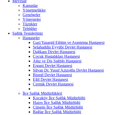
Mevzuat
Kanunlar
Yönetmelikler
Genelgeler
Yönergeler
Tüzükler
Tebliğler
Sağlık Tesislerimiz
Hastaneler
Gazi Yaşargil Eğitim ve Araştırma Hastanesi
Selahaddin Eyyübi Devlet Hastanesi
Dağkapı Devlet Hastanesi
Çocuk Hastalıkları Hastanesi
Ağız ve Diş Sağlığı Hastanesi
Ergani Devlet Hastanesi
Silvan Dr. Yusuf Azizoğlu Devlet Hastanesi
Bismil Devlet Hastanesi
Eğil Devlet Hastanesi
Çermik Devlet Hastanesi
İlçe Sağlık Müdürlükleri
Kocaköy İlçe Sağlık Müdürlüğü
Hazro İlçe Sağlık Müdürlüğü
Çüngüş İlçe Sağlık Müdürlüğü
Bağlar İlçe Sağlık Müdürlüğü