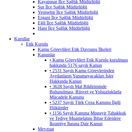
Kayapınar İlçe Sağlık Müdürlüğü
Sur İlçe Sağlık Müdürlüğü
Yenişehir İlçe Sağlık Müdürlüğü
Ergani İlçe Sağlık Müdürlüğü
Eğil İlçe Sağlık Müdürlüğü
Hani İlçe Sağlık Müdürlüğü
Kurullar
Etik Kurulu
Kamu Görevlileri Etik Davranış İlkeleri
Kanunlar
• Kamu Görevlileri Etik Kurulu kurulması
hakkında 5176 sayılı Kanun
• 2531 Sayılı Kamu Görevlerinden
Ayrılanların Yapamayacakları İşler
Hakkında Kanun
• 3628 Sayılı Mal Bildiriminde
Bulunulması, Rüşvet ve Yolsuzluklarla
Mücadele Kanunu
• 5237 Sayılı Türk Ceza Kanunu İlgili
Hükümler
• 1156 Sayılı Kanuna Mugayir Tahakkuk
ve Tediye Muamelatını İhbar Edenlere
İkramiye İtasına Dair Kanun
Mevzuat