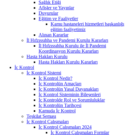
Sağlık Etiği
Afişler ve Yayınlar
Duyurular
Eğitim ve Faaliyetler
Kamu hastaneleri hizmetleri başkanlığı
eğitim faaliyetimiz
Alınan Kararlar
İl Hıfzıssıhha ve Pandemi Kurulu Kararları
İl Hıfzıssıhha Kurulu ile İl Pandemi
Koordinasyon Kurulu Kararları
Hasta Hakları Kurulu
Hasta Hakları Kurulu Kararları
İç Kontrol
İç Kontrol Sistemi
İç Kontrol Nedir?
İç Kontrolün Amaçları
İç Kontrolün Yasal Dayanakları
İç Kontrol Sisteminin Bileşenleri
İç Kontrolde Rol ve Sorumluluklar
İç Kontrolün Tarihçesi
Kamuda İç Kontrol
Teşkilat Şeması
İç Kontrol Çalışmaları
İç Kontrol Çalışmaları 2024
İç Kontrol Çalışmaları Formlar