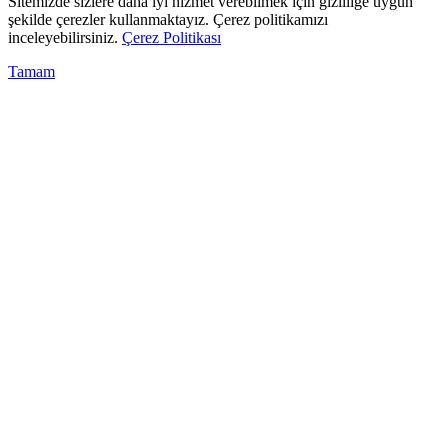
Sitemizde sizlere daha iyi hizmet verebilmek için gizliliğe uygun
şekilde çerezler kullanmaktayız. Çerez politikamızı
inceleyebilirsiniz.
Çerez Politikası
Tamam