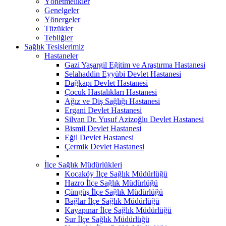
Yönetmelikler
Genelgeler
Yönergeler
Tüzükler
Tebliğler
Sağlık Tesislerimiz
Hastaneler
Gazi Yaşargil Eğitim ve Araştırma Hastanesi
Selahaddin Eyyübi Devlet Hastanesi
Dağkapı Devlet Hastanesi
Çocuk Hastalıkları Hastanesi
Ağız ve Diş Sağlığı Hastanesi
Ergani Devlet Hastanesi
Silvan Dr. Yusuf Azizoğlu Devlet Hastanesi
Bismil Devlet Hastanesi
Eğil Devlet Hastanesi
Çermik Devlet Hastanesi
İlçe Sağlık Müdürlükleri
Kocaköy İlçe Sağlık Müdürlüğü
Hazro İlçe Sağlık Müdürlüğü
Çüngüş İlçe Sağlık Müdürlüğü
Bağlar İlçe Sağlık Müdürlüğü
Kayapınar İlçe Sağlık Müdürlüğü
Sur İlçe Sağlık Müdürlüğü