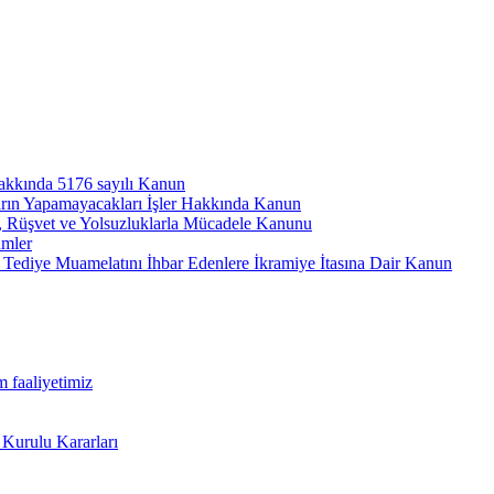
hakkında 5176 sayılı Kanun
arın Yapamayacakları İşler Hakkında Kanun
ı, Rüşvet ve Yolsuzluklarla Mücadele Kanunu
ümler
Tediye Muamelatını İhbar Edenlere İkramiye İtasına Dair Kanun
m faaliyetimiz
 Kurulu Kararları