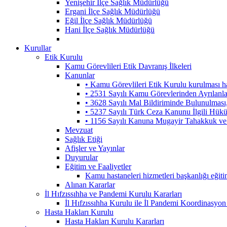
Yenişehir İlçe Sağlık Müdürlüğü
Ergani İlçe Sağlık Müdürlüğü
Eğil İlçe Sağlık Müdürlüğü
Hani İlçe Sağlık Müdürlüğü
Kurullar
Etik Kurulu
Kamu Görevlileri Etik Davranış İlkeleri
Kanunlar
• Kamu Görevlileri Etik Kurulu kurulması 
• 2531 Sayılı Kamu Görevlerinden Ayrılanl
• 3628 Sayılı Mal Bildiriminde Bulunulmas
• 5237 Sayılı Türk Ceza Kanunu İlgili Hük
• 1156 Sayılı Kanuna Mugayir Tahakkuk ve 
Mevzuat
Sağlık Etiği
Afişler ve Yayınlar
Duyurular
Eğitim ve Faaliyetler
Kamu hastaneleri hizmetleri başkanlığı eğiti
Alınan Kararlar
İl Hıfzıssıhha ve Pandemi Kurulu Kararları
İl Hıfzıssıhha Kurulu ile İl Pandemi Koordinasyon
Hasta Hakları Kurulu
Hasta Hakları Kurulu Kararları