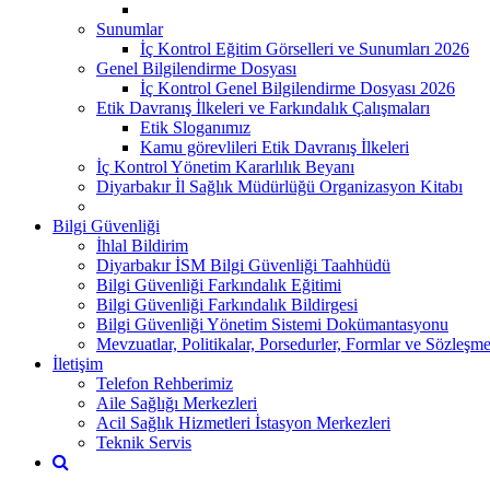
Sunumlar
İç Kontrol Eğitim Görselleri ve Sunumları 2026
Genel Bilgilendirme Dosyası
İç Kontrol Genel Bilgilendirme Dosyası 2026
Etik Davranış İlkeleri ve Farkındalık Çalışmaları
Etik Sloganımız
Kamu görevlileri Etik Davranış İlkeleri
İç Kontrol Yönetim Kararlılık Beyanı
Diyarbakır İl Sağlık Müdürlüğü Organizasyon Kitabı
Bilgi Güvenliği
İhlal Bildirim
Diyarbakır İSM Bilgi Güvenliği Taahhüdü
Bilgi Güvenliği Farkındalık Eğitimi
Bilgi Güvenliği Farkındalık Bildirgesi
Bilgi Güvenliği Yönetim Sistemi Dokümantasyonu
Mevzuatlar, Politikalar, Porsedurler, Formlar ve Sözleşme
İletişim
Telefon Rehberimiz
Aile Sağlığı Merkezleri
Acil Sağlık Hizmetleri İstasyon Merkezleri
Teknik Servis