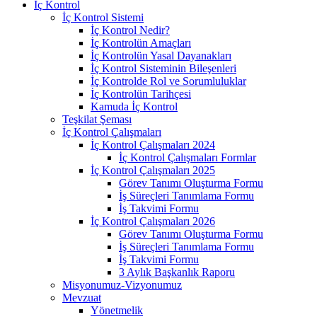
İç Kontrol
İç Kontrol Sistemi
İç Kontrol Nedir?
İç Kontrolün Amaçları
İç Kontrolün Yasal Dayanakları
İç Kontrol Sisteminin Bileşenleri
İç Kontrolde Rol ve Sorumluluklar
İç Kontrolün Tarihçesi
Kamuda İç Kontrol
Teşkilat Şeması
İç Kontrol Çalışmaları
İç Kontrol Çalışmaları 2024
İç Kontrol Çalışmaları Formlar
İç Kontrol Çalışmaları 2025
Görev Tanımı Oluşturma Formu
İş Süreçleri Tanımlama Formu
İş Takvimi Formu
İç Kontrol Çalışmaları 2026
Görev Tanımı Oluşturma Formu
İş Süreçleri Tanımlama Formu
İş Takvimi Formu
3 Aylık Başkanlık Raporu
Misyonumuz-Vizyonumuz
Mevzuat
Yönetmelik