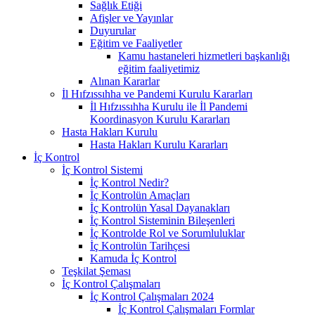
Sağlık Etiği
Afişler ve Yayınlar
Duyurular
Eğitim ve Faaliyetler
Kamu hastaneleri hizmetleri başkanlığı
eğitim faaliyetimiz
Alınan Kararlar
İl Hıfzıssıhha ve Pandemi Kurulu Kararları
İl Hıfzıssıhha Kurulu ile İl Pandemi
Koordinasyon Kurulu Kararları
Hasta Hakları Kurulu
Hasta Hakları Kurulu Kararları
İç Kontrol
İç Kontrol Sistemi
İç Kontrol Nedir?
İç Kontrolün Amaçları
İç Kontrolün Yasal Dayanakları
İç Kontrol Sisteminin Bileşenleri
İç Kontrolde Rol ve Sorumluluklar
İç Kontrolün Tarihçesi
Kamuda İç Kontrol
Teşkilat Şeması
İç Kontrol Çalışmaları
İç Kontrol Çalışmaları 2024
İç Kontrol Çalışmaları Formlar