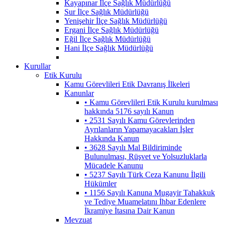
Kayapınar İlçe Sağlık Müdürlüğü
Sur İlçe Sağlık Müdürlüğü
Yenişehir İlçe Sağlık Müdürlüğü
Ergani İlçe Sağlık Müdürlüğü
Eğil İlçe Sağlık Müdürlüğü
Hani İlçe Sağlık Müdürlüğü
Kurullar
Etik Kurulu
Kamu Görevlileri Etik Davranış İlkeleri
Kanunlar
• Kamu Görevlileri Etik Kurulu kurulması
hakkında 5176 sayılı Kanun
• 2531 Sayılı Kamu Görevlerinden
Ayrılanların Yapamayacakları İşler
Hakkında Kanun
• 3628 Sayılı Mal Bildiriminde
Bulunulması, Rüşvet ve Yolsuzluklarla
Mücadele Kanunu
• 5237 Sayılı Türk Ceza Kanunu İlgili
Hükümler
• 1156 Sayılı Kanuna Mugayir Tahakkuk
ve Tediye Muamelatını İhbar Edenlere
İkramiye İtasına Dair Kanun
Mevzuat