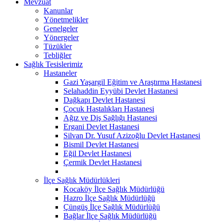
Mevzuat
Kanunlar
Yönetmelikler
Genelgeler
Yönergeler
Tüzükler
Tebliğler
Sağlık Tesislerimiz
Hastaneler
Gazi Yaşargil Eğitim ve Araştırma Hastanesi
Selahaddin Eyyübi Devlet Hastanesi
Dağkapı Devlet Hastanesi
Çocuk Hastalıkları Hastanesi
Ağız ve Diş Sağlığı Hastanesi
Ergani Devlet Hastanesi
Silvan Dr. Yusuf Azizoğlu Devlet Hastanesi
Bismil Devlet Hastanesi
Eğil Devlet Hastanesi
Çermik Devlet Hastanesi
İlçe Sağlık Müdürlükleri
Kocaköy İlçe Sağlık Müdürlüğü
Hazro İlçe Sağlık Müdürlüğü
Çüngüş İlçe Sağlık Müdürlüğü
Bağlar İlçe Sağlık Müdürlüğü