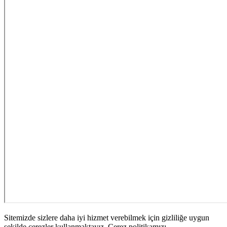
Sitemizde sizlere daha iyi hizmet verebilmek için gizliliğe uygun
şekilde çerezler kullanmaktayız. Çerez politikamızı