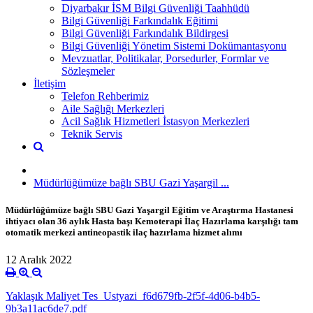
Diyarbakır İSM Bilgi Güvenliği Taahhüdü
Bilgi Güvenliği Farkındalık Eğitimi
Bilgi Güvenliği Farkındalık Bildirgesi
Bilgi Güvenliği Yönetim Sistemi Dokümantasyonu
Mevzuatlar, Politikalar, Porsedurler, Formlar ve
Sözleşmeler
İletişim
Telefon Rehberimiz
Aile Sağlığı Merkezleri
Acil Sağlık Hizmetleri İstasyon Merkezleri
Teknik Servis
Müdürlüğümüze bağlı SBU Gazi Yaşargil ...
Müdürlüğümüze bağlı SBU Gazi Yaşargil Eğitim ve Araştırma Hastanesi
ihtiyacı olan 36 aylık Hasta başı Kemoterapi İlaç Hazırlama karşılığı tam
otomatik merkezi antineopastik ilaç hazırlama hizmet alımı
12 Aralık 2022
Yaklaşık Maliyet Tes_Ustyazi_f6d679fb-2f5f-4d06-b4b5-
9b3a11ac6de7.pdf