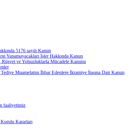
hakkında 5176 sayılı Kanun
arın Yapamayacakları İşler Hakkında Kanun
ı, Rüşvet ve Yolsuzluklarla Mücadele Kanunu
ümler
Tediye Muamelatını İhbar Edenlere İkramiye İtasına Dair Kanun
m faaliyetimiz
 Kurulu Kararları