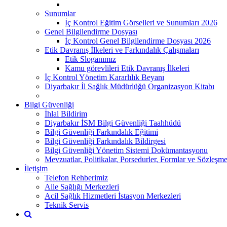
Sunumlar
İç Kontrol Eğitim Görselleri ve Sunumları 2026
Genel Bilgilendirme Dosyası
İç Kontrol Genel Bilgilendirme Dosyası 2026
Etik Davranış İlkeleri ve Farkındalık Çalışmaları
Etik Sloganımız
Kamu görevlileri Etik Davranış İlkeleri
İç Kontrol Yönetim Kararlılık Beyanı
Diyarbakır İl Sağlık Müdürlüğü Organizasyon Kitabı
Bilgi Güvenliği
İhlal Bildirim
Diyarbakır İSM Bilgi Güvenliği Taahhüdü
Bilgi Güvenliği Farkındalık Eğitimi
Bilgi Güvenliği Farkındalık Bildirgesi
Bilgi Güvenliği Yönetim Sistemi Dokümantasyonu
Mevzuatlar, Politikalar, Porsedurler, Formlar ve Sözleşme
İletişim
Telefon Rehberimiz
Aile Sağlığı Merkezleri
Acil Sağlık Hizmetleri İstasyon Merkezleri
Teknik Servis