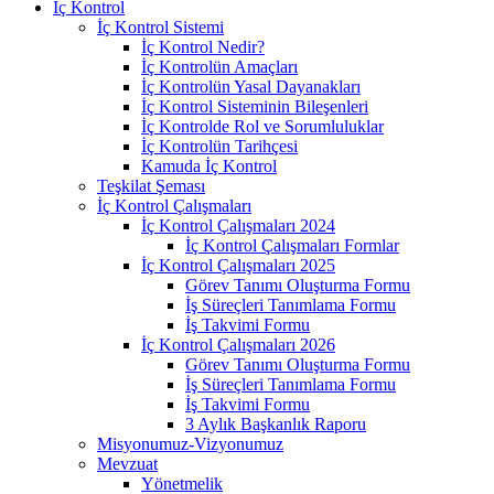
İç Kontrol
İç Kontrol Sistemi
İç Kontrol Nedir?
İç Kontrolün Amaçları
İç Kontrolün Yasal Dayanakları
İç Kontrol Sisteminin Bileşenleri
İç Kontrolde Rol ve Sorumluluklar
İç Kontrolün Tarihçesi
Kamuda İç Kontrol
Teşkilat Şeması
İç Kontrol Çalışmaları
İç Kontrol Çalışmaları 2024
İç Kontrol Çalışmaları Formlar
İç Kontrol Çalışmaları 2025
Görev Tanımı Oluşturma Formu
İş Süreçleri Tanımlama Formu
İş Takvimi Formu
İç Kontrol Çalışmaları 2026
Görev Tanımı Oluşturma Formu
İş Süreçleri Tanımlama Formu
İş Takvimi Formu
3 Aylık Başkanlık Raporu
Misyonumuz-Vizyonumuz
Mevzuat
Yönetmelik