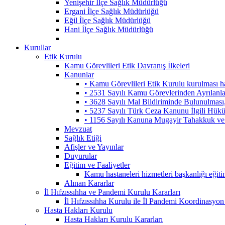
Yenişehir İlçe Sağlık Müdürlüğü
Ergani İlçe Sağlık Müdürlüğü
Eğil İlçe Sağlık Müdürlüğü
Hani İlçe Sağlık Müdürlüğü
Kurullar
Etik Kurulu
Kamu Görevlileri Etik Davranış İlkeleri
Kanunlar
• Kamu Görevlileri Etik Kurulu kurulması 
• 2531 Sayılı Kamu Görevlerinden Ayrılanl
• 3628 Sayılı Mal Bildiriminde Bulunulmas
• 5237 Sayılı Türk Ceza Kanunu İlgili Hük
• 1156 Sayılı Kanuna Mugayir Tahakkuk ve 
Mevzuat
Sağlık Etiği
Afişler ve Yayınlar
Duyurular
Eğitim ve Faaliyetler
Kamu hastaneleri hizmetleri başkanlığı eğiti
Alınan Kararlar
İl Hıfzıssıhha ve Pandemi Kurulu Kararları
İl Hıfzıssıhha Kurulu ile İl Pandemi Koordinasyon
Hasta Hakları Kurulu
Hasta Hakları Kurulu Kararları