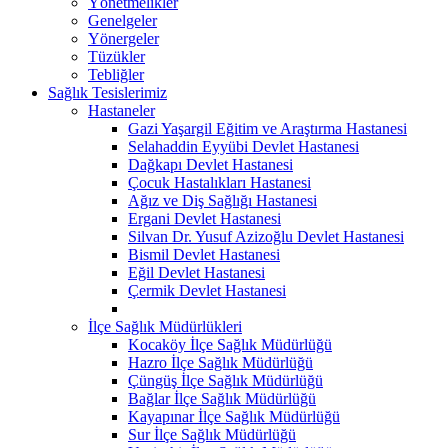
Yönetmelikler
Genelgeler
Yönergeler
Tüzükler
Tebliğler
Sağlık Tesislerimiz
Hastaneler
Gazi Yaşargil Eğitim ve Araştırma Hastanesi
Selahaddin Eyyübi Devlet Hastanesi
Dağkapı Devlet Hastanesi
Çocuk Hastalıkları Hastanesi
Ağız ve Diş Sağlığı Hastanesi
Ergani Devlet Hastanesi
Silvan Dr. Yusuf Azizoğlu Devlet Hastanesi
Bismil Devlet Hastanesi
Eğil Devlet Hastanesi
Çermik Devlet Hastanesi
İlçe Sağlık Müdürlükleri
Kocaköy İlçe Sağlık Müdürlüğü
Hazro İlçe Sağlık Müdürlüğü
Çüngüş İlçe Sağlık Müdürlüğü
Bağlar İlçe Sağlık Müdürlüğü
Kayapınar İlçe Sağlık Müdürlüğü
Sur İlçe Sağlık Müdürlüğü