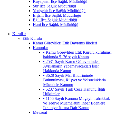
Kayapınar İlçe Sağlık Müdürlüğü
Sur İlçe Sağlık Müdürlüğü
Yenişehir İlçe Sağlık Müdürlüğü
Ergani İlçe Sağlık Müdürlüğü
Eğil İlçe Sağlık Müdürlüğü
Hani İlçe Sağlık Müdürlüğü
Kurullar
Etik Kurulu
Kamu Görevlileri Etik Davranış İlkeleri
Kanunlar
• Kamu Görevlileri Etik Kurulu kurulması
hakkında 5176 sayılı Kanun
• 2531 Sayılı Kamu Görevlerinden
Ayrılanların Yapamayacakları İşler
Hakkında Kanun
• 3628 Sayılı Mal Bildiriminde
Bulunulması, Rüşvet ve Yolsuzluklarla
Mücadele Kanunu
• 5237 Sayılı Türk Ceza Kanunu İlgili
Hükümler
• 1156 Sayılı Kanuna Mugayir Tahakkuk
ve Tediye Muamelatını İhbar Edenlere
İkramiye İtasına Dair Kanun
Mevzuat