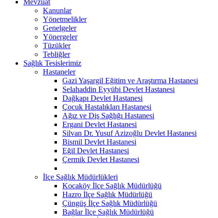
Mevzuat
Kanunlar
Yönetmelikler
Genelgeler
Yönergeler
Tüzükler
Tebliğler
Sağlık Tesislerimiz
Hastaneler
Gazi Yaşargil Eğitim ve Araştırma Hastanesi
Selahaddin Eyyübi Devlet Hastanesi
Dağkapı Devlet Hastanesi
Çocuk Hastalıkları Hastanesi
Ağız ve Diş Sağlığı Hastanesi
Ergani Devlet Hastanesi
Silvan Dr. Yusuf Azizoğlu Devlet Hastanesi
Bismil Devlet Hastanesi
Eğil Devlet Hastanesi
Çermik Devlet Hastanesi
İlçe Sağlık Müdürlükleri
Kocaköy İlçe Sağlık Müdürlüğü
Hazro İlçe Sağlık Müdürlüğü
Çüngüş İlçe Sağlık Müdürlüğü
Bağlar İlçe Sağlık Müdürlüğü