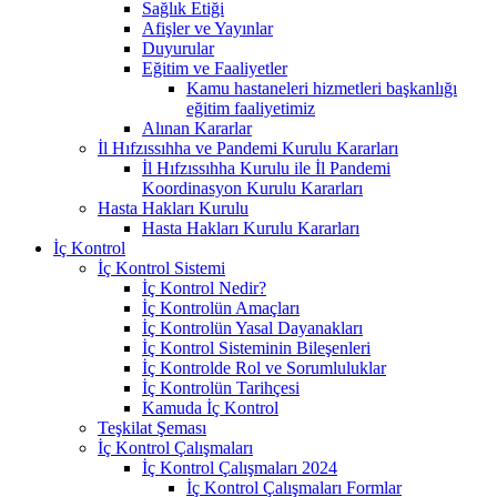
Sağlık Etiği
Afişler ve Yayınlar
Duyurular
Eğitim ve Faaliyetler
Kamu hastaneleri hizmetleri başkanlığı
eğitim faaliyetimiz
Alınan Kararlar
İl Hıfzıssıhha ve Pandemi Kurulu Kararları
İl Hıfzıssıhha Kurulu ile İl Pandemi
Koordinasyon Kurulu Kararları
Hasta Hakları Kurulu
Hasta Hakları Kurulu Kararları
İç Kontrol
İç Kontrol Sistemi
İç Kontrol Nedir?
İç Kontrolün Amaçları
İç Kontrolün Yasal Dayanakları
İç Kontrol Sisteminin Bileşenleri
İç Kontrolde Rol ve Sorumluluklar
İç Kontrolün Tarihçesi
Kamuda İç Kontrol
Teşkilat Şeması
İç Kontrol Çalışmaları
İç Kontrol Çalışmaları 2024
İç Kontrol Çalışmaları Formlar