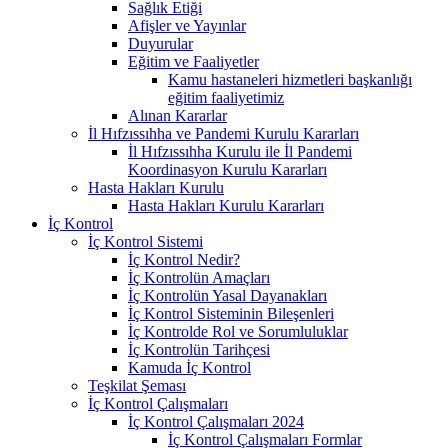
Sağlık Etiği
Afişler ve Yayınlar
Duyurular
Eğitim ve Faaliyetler
Kamu hastaneleri hizmetleri başkanlığı
eğitim faaliyetimiz
Alınan Kararlar
İl Hıfzıssıhha ve Pandemi Kurulu Kararları
İl Hıfzıssıhha Kurulu ile İl Pandemi
Koordinasyon Kurulu Kararları
Hasta Hakları Kurulu
Hasta Hakları Kurulu Kararları
İç Kontrol
İç Kontrol Sistemi
İç Kontrol Nedir?
İç Kontrolün Amaçları
İç Kontrolün Yasal Dayanakları
İç Kontrol Sisteminin Bileşenleri
İç Kontrolde Rol ve Sorumluluklar
İç Kontrolün Tarihçesi
Kamuda İç Kontrol
Teşkilat Şeması
İç Kontrol Çalışmaları
İç Kontrol Çalışmaları 2024
İç Kontrol Çalışmaları Formlar