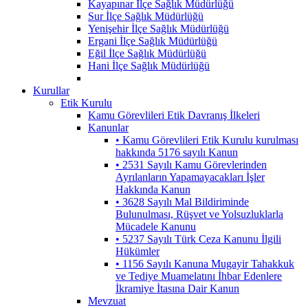
Kayapınar İlçe Sağlık Müdürlüğü
Sur İlçe Sağlık Müdürlüğü
Yenişehir İlçe Sağlık Müdürlüğü
Ergani İlçe Sağlık Müdürlüğü
Eğil İlçe Sağlık Müdürlüğü
Hani İlçe Sağlık Müdürlüğü
Kurullar
Etik Kurulu
Kamu Görevlileri Etik Davranış İlkeleri
Kanunlar
• Kamu Görevlileri Etik Kurulu kurulması
hakkında 5176 sayılı Kanun
• 2531 Sayılı Kamu Görevlerinden
Ayrılanların Yapamayacakları İşler
Hakkında Kanun
• 3628 Sayılı Mal Bildiriminde
Bulunulması, Rüşvet ve Yolsuzluklarla
Mücadele Kanunu
• 5237 Sayılı Türk Ceza Kanunu İlgili
Hükümler
• 1156 Sayılı Kanuna Mugayir Tahakkuk
ve Tediye Muamelatını İhbar Edenlere
İkramiye İtasına Dair Kanun
Mevzuat