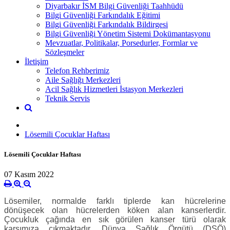
Diyarbakır İSM Bilgi Güvenliği Taahhüdü
Bilgi Güvenliği Farkındalık Eğitimi
Bilgi Güvenliği Farkındalık Bildirgesi
Bilgi Güvenliği Yönetim Sistemi Dokümantasyonu
Mevzuatlar, Politikalar, Porsedurler, Formlar ve
Sözleşmeler
İletişim
Telefon Rehberimiz
Aile Sağlığı Merkezleri
Acil Sağlık Hizmetleri İstasyon Merkezleri
Teknik Servis
Lösemili Çocuklar Haftası
Lösemili Çocuklar Haftası
07 Kasım 2022
Lösemiler, normalde farklı tiplerde kan hücrelerine
dönüşecek olan hücrelerden köken alan kanserlerdir.
Çocukluk çağında en sık görülen kanser türü olarak
karşımıza çıkmaktadır. Dünya Sağlık Örgütü (DSÖ)