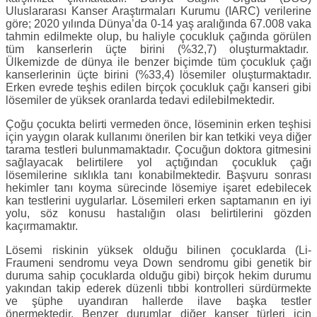
Uluslararası Kanser Araştırmaları Kurumu (IARC) verilerine
göre; 2020 yılında Dünya’da 0-14 yaş aralığında 67.008 vaka
tahmin edilmekte olup, bu haliyle çocukluk çağında görülen
tüm kanserlerin üçte birini (%32,7) oluşturmaktadır.
Ülkemizde de dünya ile benzer biçimde tüm çocukluk çağı
kanserlerinin üçte birini (%33,4) lösemiler oluşturmaktadır.
Erken evrede teşhis edilen birçok çocukluk çağı kanseri gibi
lösemiler de yüksek oranlarda tedavi edilebilmektedir.
Çoğu çocukta belirti vermeden önce, löseminin erken teşhisi
için yaygın olarak kullanımı önerilen bir kan tetkiki veya diğer
tarama testleri bulunmamaktadır. Çocuğun doktora gitmesini
sağlayacak belirtilere yol açtığından çocukluk çağı
lösemilerine sıklıkla tanı konabilmektedir. Başvuru sonrası
hekimler tanı koyma sürecinde lösemiye işaret edebilecek
kan testlerini uygularlar. Lösemileri erken saptamanın en iyi
yolu, söz konusu hastalığın olası belirtilerini gözden
kaçırmamaktır.
Lösemi riskinin yüksek olduğu bilinen çocuklarda (Li-
Fraumeni sendromu veya Down sendromu gibi genetik bir
duruma sahip çocuklarda olduğu gibi) birçok hekim durumu
yakından takip ederek düzenli tıbbi kontrolleri sürdürmekte
ve şüphe uyandıran hallerde ilave başka testler
önermektedir. Benzer durumlar diğer kanser türleri için