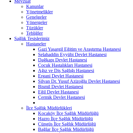
Mevzuat
Kanunlar
Yönetmelikler
Genelgeler
Yönergeler
Tüzükler
Tebliğler
Sağlık Tesislerimiz
Hastaneler
Gazi Yaşargil Eğitim ve Araştırma Hastanesi
Selahaddin Eyyübi Devlet Hastanesi
Dağkapı Devlet Hastanesi
Çocuk Hastalıkları Hastanesi
Ağız ve Diş Sağlığı Hastanesi
Ergani Devlet Hastanesi
Silvan Dr. Yusuf Azizoğlu Devlet Hastanesi
Bismil Devlet Hastanesi
Eğil Devlet Hastanesi
Çermik Devlet Hastanesi
İlçe Sağlık Müdürlükleri
Kocaköy İlçe Sağlık Müdürlüğü
Hazro İlçe Sağlık Müdürlüğü
Çüngüş İlçe Sağlık Müdürlüğü
Bağlar İlçe Sağlık Müdürlüğü