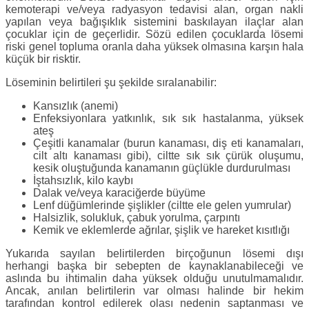
kemoterapi ve/veya radyasyon tedavisi alan, organ nakli
yapılan veya bağışıklık sistemini baskılayan ilaçlar alan
çocuklar için de geçerlidir. Sözü edilen çocuklarda lösemi
riski genel topluma oranla daha yüksek olmasına karşın hala
küçük bir risktir.
Löseminin belirtileri şu şekilde sıralanabilir:
Kansızlık (anemi)
Enfeksiyonlara yatkınlık, sık sık hastalanma, yüksek
ateş
Çeşitli kanamalar (burun kanaması, diş eti kanamaları,
cilt altı kanaması gibi), ciltte sık sık çürük oluşumu,
kesik oluştuğunda kanamanın güçlükle durdurulması
İştahsızlık, kilo kaybı
Dalak ve/veya karaciğerde büyüme
Lenf düğümlerinde şişlikler (ciltte ele gelen yumrular)
Halsizlik, solukluk, çabuk yorulma, çarpıntı
Kemik ve eklemlerde ağrılar, şişlik ve hareket kısıtlığı
Yukarıda sayılan belirtilerden birçoğunun lösemi dışı
herhangi başka bir sebepten de kaynaklanabileceği ve
aslında bu ihtimalin daha yüksek olduğu unutulmamalıdır.
Ancak, anılan belirtilerin var olması halinde bir hekim
tarafından kontrol edilerek olası nedenin saptanması ve