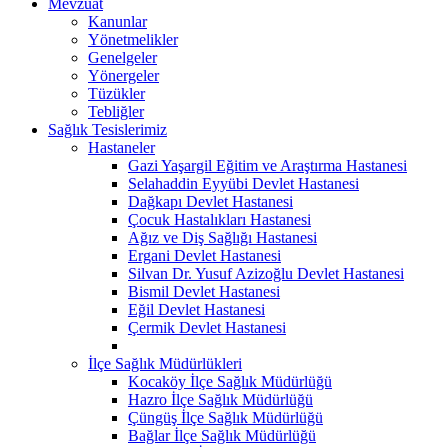
Mevzuat
Kanunlar
Yönetmelikler
Genelgeler
Yönergeler
Tüzükler
Tebliğler
Sağlık Tesislerimiz
Hastaneler
Gazi Yaşargil Eğitim ve Araştırma Hastanesi
Selahaddin Eyyübi Devlet Hastanesi
Dağkapı Devlet Hastanesi
Çocuk Hastalıkları Hastanesi
Ağız ve Diş Sağlığı Hastanesi
Ergani Devlet Hastanesi
Silvan Dr. Yusuf Azizoğlu Devlet Hastanesi
Bismil Devlet Hastanesi
Eğil Devlet Hastanesi
Çermik Devlet Hastanesi
İlçe Sağlık Müdürlükleri
Kocaköy İlçe Sağlık Müdürlüğü
Hazro İlçe Sağlık Müdürlüğü
Çüngüş İlçe Sağlık Müdürlüğü
Bağlar İlçe Sağlık Müdürlüğü