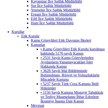
Kayapınar İlçe Sağlık Müdürlüğü
Sur İlçe Sağlık Müdürlüğü
Yenişehir İlçe Sağlık Müdürlüğü
Ergani İlçe Sağlık Müdürlüğü
Eğil İlçe Sağlık Müdürlüğü
Hani İlçe Sağlık Müdürlüğü
Kurullar
Etik Kurulu
Kamu Görevlileri Etik Davranış İlkeleri
Kanunlar
• Kamu Görevlileri Etik Kurulu kurulması
hakkında 5176 sayılı Kanun
• 2531 Sayılı Kamu Görevlerinden
Ayrılanların Yapamayacakları İşler
Hakkında Kanun
• 3628 Sayılı Mal Bildiriminde
Bulunulması, Rüşvet ve Yolsuzluklarla
Mücadele Kanunu
• 5237 Sayılı Türk Ceza Kanunu İlgili
Hükümler
• 1156 Sayılı Kanuna Mugayir Tahakkuk
ve Tediye Muamelatını İhbar Edenlere
İkramiye İtasına Dair Kanun
Mevzuat