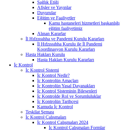
Sağlık Etiği
Afişler ve Yayınlar
Duyurular
Eğitim ve Faaliyetler
Kamu hastaneleri hizmetleri başkanlığı
eğitim faaliyetimiz
Alınan Kararlar
İl Hıfzıssıhha ve Pandemi Kurulu Kararları
İl Hıfzıssıhha Kurulu ile İl Pandemi
Koordinasyon Kurulu Kararları
Hasta Hakları Kurulu
Hasta Hakları Kurulu Kararları
İç Kontrol
İç Kontrol Sistemi
İç Kontrol Nedir?
İç Kontrolün Amaçları
İç Kontrolün Yasal Dayanakları
İç Kontrol Sisteminin Bileşenleri
İç Kontrolde Rol ve Sorumluluklar
İç Kontrolün Tarihçesi
Kamuda İç Kontrol
Teşkilat Şeması
İç Kontrol Çalışmaları
İç Kontrol Çalışmaları 2024
İç Kontrol Çalışmaları Formlar