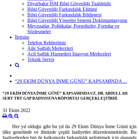
Diyarbakır İSM Bilgi Güvenliği Taahhüdü
Bilgi Güvenliği Farkındalık Eğitimi
Bilgi Güvenliği Farkındalık Bildirgesi
Bilgi Güvenliği Yönetim Sistemi Dokümantasyonu
Mevzuatlar, Politikalar, Porsedurler, Formlar ve
Sözleşmeler
İletişim
Telefon Rehberimiz
Aile Sağlığı Merkezleri
Acil Sağlık Hizmetleri İstasyon Merkezleri
Teknik Servis
“29 EKİM DÜNYA İNME GÜNÜ” KAPSAMINDA ...
“29 EKİM DÜNYA İNME GÜNÜ” KAPSAMINDA UZ. DR. ABDULLAH
SERT TRT GAP RADYOSUNA RÖPORTAJ GERÇEKLEŞTİRDİ.
31 Ekim 2022
Her yıl olduğu gibi bu yıl da 29 Ekim Dünya İnme Günü
için
ülke genelinde ve ilimizde çeşitli faaliyetler düzenlenmektedir. Bu
faaliyetlerden biri de halkımızda farkındalık geliştirmek için alanında