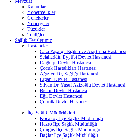
Mevzuat
Kanunlar
Yönetmelikler
Genelgeler
Yönergeler
Tüzükler
Tebliğler
Sağlık Tesislerimiz
Hastaneler
Gazi Yaşargil Eğitim ve Araştırma Hastanesi
Selahaddin Eyyübi Devlet Hastanesi
Dağkapı Devlet Hastanesi
Çocuk Hastalıkları Hastanesi
Ağız ve Diş Sağlığı Hastanesi
Ergani Devlet Hastanesi
Silvan Dr. Yusuf Azizoğlu Devlet Hastanesi
Bismil Devlet Hastanesi
Eğil Devlet Hastanesi
Çermik Devlet Hastanesi
İlçe Sağlık Müdürlükleri
Kocaköy İlçe Sağlık Müdürlüğü
Hazro İlçe Sağlık Müdürlüğü
Çüngüş İlçe Sağlık Müdürlüğü
Bağlar İlçe Sağlık Müdürlüğü