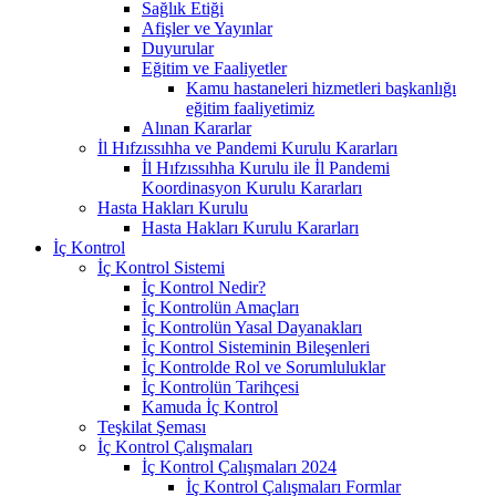
Sağlık Etiği
Afişler ve Yayınlar
Duyurular
Eğitim ve Faaliyetler
Kamu hastaneleri hizmetleri başkanlığı
eğitim faaliyetimiz
Alınan Kararlar
İl Hıfzıssıhha ve Pandemi Kurulu Kararları
İl Hıfzıssıhha Kurulu ile İl Pandemi
Koordinasyon Kurulu Kararları
Hasta Hakları Kurulu
Hasta Hakları Kurulu Kararları
İç Kontrol
İç Kontrol Sistemi
İç Kontrol Nedir?
İç Kontrolün Amaçları
İç Kontrolün Yasal Dayanakları
İç Kontrol Sisteminin Bileşenleri
İç Kontrolde Rol ve Sorumluluklar
İç Kontrolün Tarihçesi
Kamuda İç Kontrol
Teşkilat Şeması
İç Kontrol Çalışmaları
İç Kontrol Çalışmaları 2024
İç Kontrol Çalışmaları Formlar