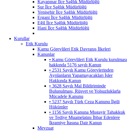
Kayapınar İlçe Sağlık Müdürlüğü
Sur İlçe Sağlık Müdürlüğü
Yenişehir İlçe Sağlık Müdürlüğü
Ergani İlçe Sağlık Müdürlüğü
Eğil İlçe Sağlık Müdürlüğü
Hani İlçe Sağlık Müdürlüğü
Kurullar
Etik Kurulu
Kamu Görevlileri Etik Davranış İlkeleri
Kanunlar
• Kamu Görevlileri Etik Kurulu kurulması
hakkında 5176 sayılı Kanun
• 2531 Sayılı Kamu Görevlerinden
Ayrılanların Yapamayacakları İşler
Hakkında Kanun
• 3628 Sayılı Mal Bildiriminde
Bulunulması, Rüşvet ve Yolsuzluklarla
Mücadele Kanunu
• 5237 Sayılı Türk Ceza Kanunu İlgili
Hükümler
• 1156 Sayılı Kanuna Mugayir Tahakkuk
ve Tediye Muamelatını İhbar Edenlere
İkramiye İtasına Dair Kanun
Mevzuat