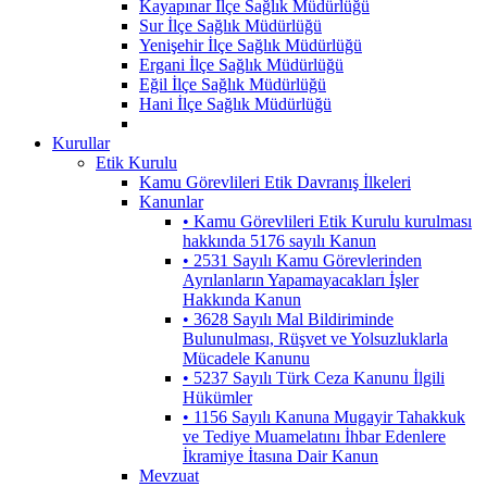
Kayapınar İlçe Sağlık Müdürlüğü
Sur İlçe Sağlık Müdürlüğü
Yenişehir İlçe Sağlık Müdürlüğü
Ergani İlçe Sağlık Müdürlüğü
Eğil İlçe Sağlık Müdürlüğü
Hani İlçe Sağlık Müdürlüğü
Kurullar
Etik Kurulu
Kamu Görevlileri Etik Davranış İlkeleri
Kanunlar
• Kamu Görevlileri Etik Kurulu kurulması
hakkında 5176 sayılı Kanun
• 2531 Sayılı Kamu Görevlerinden
Ayrılanların Yapamayacakları İşler
Hakkında Kanun
• 3628 Sayılı Mal Bildiriminde
Bulunulması, Rüşvet ve Yolsuzluklarla
Mücadele Kanunu
• 5237 Sayılı Türk Ceza Kanunu İlgili
Hükümler
• 1156 Sayılı Kanuna Mugayir Tahakkuk
ve Tediye Muamelatını İhbar Edenlere
İkramiye İtasına Dair Kanun
Mevzuat