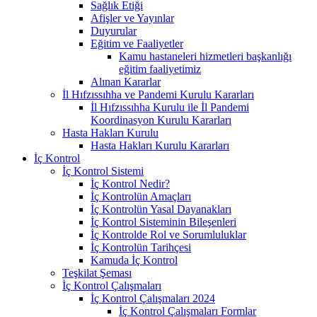
Sağlık Etiği
Afişler ve Yayınlar
Duyurular
Eğitim ve Faaliyetler
Kamu hastaneleri hizmetleri başkanlığı
eğitim faaliyetimiz
Alınan Kararlar
İl Hıfzıssıhha ve Pandemi Kurulu Kararları
İl Hıfzıssıhha Kurulu ile İl Pandemi
Koordinasyon Kurulu Kararları
Hasta Hakları Kurulu
Hasta Hakları Kurulu Kararları
İç Kontrol
İç Kontrol Sistemi
İç Kontrol Nedir?
İç Kontrolün Amaçları
İç Kontrolün Yasal Dayanakları
İç Kontrol Sisteminin Bileşenleri
İç Kontrolde Rol ve Sorumluluklar
İç Kontrolün Tarihçesi
Kamuda İç Kontrol
Teşkilat Şeması
İç Kontrol Çalışmaları
İç Kontrol Çalışmaları 2024
İç Kontrol Çalışmaları Formlar