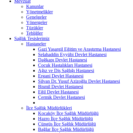
Mevzuat
Kanunlar
Yönetmelikler
Genelgeler
Yönergeler
Tüzükler
Tebliğler
Sağlık Tesislerimiz
Hastaneler
Gazi Yaşargil Eğitim ve Araştırma Hastanesi
Selahaddin Eyyübi Devlet Hastanesi
Dağkapı Devlet Hastanesi
Çocuk Hastalıkları Hastanesi
Ağız ve Diş Sağlığı Hastanesi
Ergani Devlet Hastanesi
Silvan Dr. Yusuf Azizoğlu Devlet Hastanesi
Bismil Devlet Hastanesi
Eğil Devlet Hastanesi
Çermik Devlet Hastanesi
İlçe Sağlık Müdürlükleri
Kocaköy İlçe Sağlık Müdürlüğü
Hazro İlçe Sağlık Müdürlüğü
Çüngüş İlçe Sağlık Müdürlüğü
Bağlar İlçe Sağlık Müdürlüğü