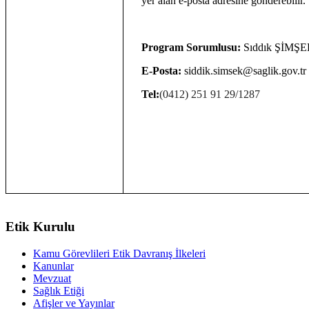
yer alan e-posta adresine gönderebilir.
Program Sorumlusu:
Sıddık ŞİMŞ
E-Posta:
siddik.simsek@saglik.gov.tr
Tel:
(0412) 251 91 29/1287
Etik Kurulu
Kamu Görevlileri Etik Davranış İlkeleri
Kanunlar
Mevzuat
Sağlık Etiği
Afişler ve Yayınlar