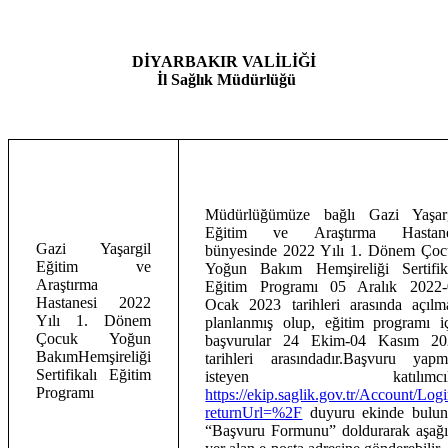
DİYARBAKIR VALİLİĞİ
İl Sağlık Müdürlüğü
Müdürlüğümüze bağlı Gazi Yaşarg
Eğitim ve Araştırma Hastane
Gazi Yaşargil
bünyesinde 2022 Yılı 1. Dönem Çoc
Eğitim ve
Yoğun Bakım Hemşireliği Sertifika
Araştırma
Eğitim Programı 05 Aralık 2022-
Hastanesi
2022
Ocak 2023 tarihleri arasında açılm
Yılı 1. Dönem
planlanmış olup, eğitim programı i
Çocuk Yoğun
başvurular 24 Ekim-04 Kasım 20
Bakım
Hemşireliği
tarihleri arasındadır.
Başvuru yapm
Sertifikalı Eğitim
isteyen katılımcıl
Programı
https://ekip.saglik.gov.tr/Account/Log
returnUrl=%2F
duyuru ekinde bulun
“Başvuru Formunu” doldurarak aşağ