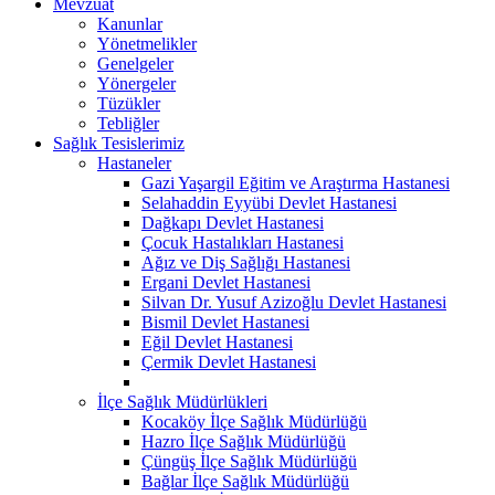
Mevzuat
Kanunlar
Yönetmelikler
Genelgeler
Yönergeler
Tüzükler
Tebliğler
Sağlık Tesislerimiz
Hastaneler
Gazi Yaşargil Eğitim ve Araştırma Hastanesi
Selahaddin Eyyübi Devlet Hastanesi
Dağkapı Devlet Hastanesi
Çocuk Hastalıkları Hastanesi
Ağız ve Diş Sağlığı Hastanesi
Ergani Devlet Hastanesi
Silvan Dr. Yusuf Azizoğlu Devlet Hastanesi
Bismil Devlet Hastanesi
Eğil Devlet Hastanesi
Çermik Devlet Hastanesi
İlçe Sağlık Müdürlükleri
Kocaköy İlçe Sağlık Müdürlüğü
Hazro İlçe Sağlık Müdürlüğü
Çüngüş İlçe Sağlık Müdürlüğü
Bağlar İlçe Sağlık Müdürlüğü