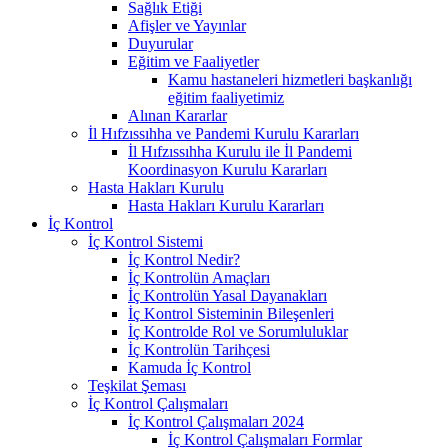
Sağlık Etiği
Afişler ve Yayınlar
Duyurular
Eğitim ve Faaliyetler
Kamu hastaneleri hizmetleri başkanlığı
eğitim faaliyetimiz
Alınan Kararlar
İl Hıfzıssıhha ve Pandemi Kurulu Kararları
İl Hıfzıssıhha Kurulu ile İl Pandemi
Koordinasyon Kurulu Kararları
Hasta Hakları Kurulu
Hasta Hakları Kurulu Kararları
İç Kontrol
İç Kontrol Sistemi
İç Kontrol Nedir?
İç Kontrolün Amaçları
İç Kontrolün Yasal Dayanakları
İç Kontrol Sisteminin Bileşenleri
İç Kontrolde Rol ve Sorumluluklar
İç Kontrolün Tarihçesi
Kamuda İç Kontrol
Teşkilat Şeması
İç Kontrol Çalışmaları
İç Kontrol Çalışmaları 2024
İç Kontrol Çalışmaları Formlar