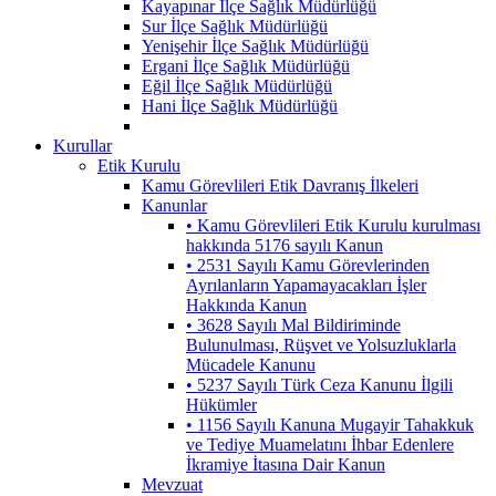
Kayapınar İlçe Sağlık Müdürlüğü
Sur İlçe Sağlık Müdürlüğü
Yenişehir İlçe Sağlık Müdürlüğü
Ergani İlçe Sağlık Müdürlüğü
Eğil İlçe Sağlık Müdürlüğü
Hani İlçe Sağlık Müdürlüğü
Kurullar
Etik Kurulu
Kamu Görevlileri Etik Davranış İlkeleri
Kanunlar
• Kamu Görevlileri Etik Kurulu kurulması
hakkında 5176 sayılı Kanun
• 2531 Sayılı Kamu Görevlerinden
Ayrılanların Yapamayacakları İşler
Hakkında Kanun
• 3628 Sayılı Mal Bildiriminde
Bulunulması, Rüşvet ve Yolsuzluklarla
Mücadele Kanunu
• 5237 Sayılı Türk Ceza Kanunu İlgili
Hükümler
• 1156 Sayılı Kanuna Mugayir Tahakkuk
ve Tediye Muamelatını İhbar Edenlere
İkramiye İtasına Dair Kanun
Mevzuat