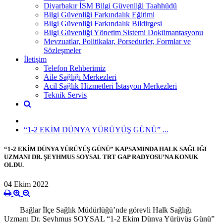
Diyarbakır İSM Bilgi Güvenliği Taahhüdü
Bilgi Güvenliği Farkındalık Eğitimi
Bilgi Güvenliği Farkındalık Bildirgesi
Bilgi Güvenliği Yönetim Sistemi Dokümantasyonu
Mevzuatlar, Politikalar, Porsedurler, Formlar ve
Sözleşmeler
İletişim
Telefon Rehberimiz
Aile Sağlığı Merkezleri
Acil Sağlık Hizmetleri İstasyon Merkezleri
Teknik Servis
“1-2 EKİM DÜNYA YÜRÜYÜŞ GÜNÜ” ...
“1-2 EKİM DÜNYA YÜRÜYÜŞ GÜNÜ” KAPSAMINDA HALK SAĞLIĞI
UZMANI DR. ŞEYHMUS SOYSAL TRT GAP RADYOSU’NA KONUK
OLDU.
04 Ekim 2022
Bağlar İlçe Sağlık Müdürlüğü’nde görevli Halk Sağlığı
Uzmanı Dr. Şeyhmus SOYSAL “1-2 Ekim Dünya Yürüyüş Günü”