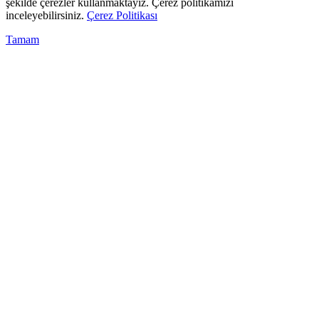
şekilde çerezler kullanmaktayız. Çerez politikamızı
inceleyebilirsiniz.
Çerez Politikası
Tamam