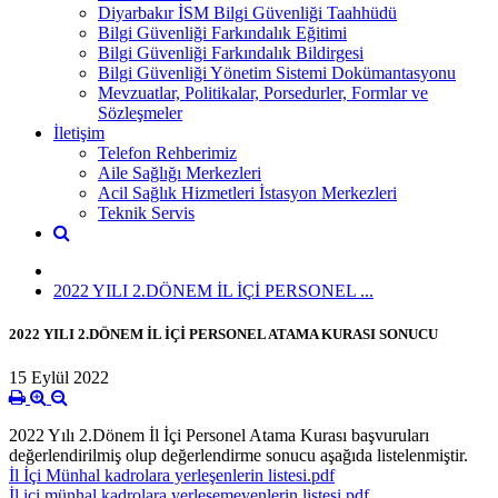
Diyarbakır İSM Bilgi Güvenliği Taahhüdü
Bilgi Güvenliği Farkındalık Eğitimi
Bilgi Güvenliği Farkındalık Bildirgesi
Bilgi Güvenliği Yönetim Sistemi Dokümantasyonu
Mevzuatlar, Politikalar, Porsedurler, Formlar ve
Sözleşmeler
İletişim
Telefon Rehberimiz
Aile Sağlığı Merkezleri
Acil Sağlık Hizmetleri İstasyon Merkezleri
Teknik Servis
2022 YILI 2.DÖNEM İL İÇİ PERSONEL ...
2022 YILI 2.DÖNEM İL İÇİ PERSONEL ATAMA KURASI SONUCU
15 Eylül 2022
2022 Yılı 2.Dönem İl İçi Personel Atama Kurası başvuruları
değerlendirilmiş olup değerlendirme sonucu aşağıda listelenmiştir.
İl İçi Münhal kadrolara yerleşenlerin listesi.pdf
İl içi münhal kadrolara yerleşemeyenlerin listesi.pdf