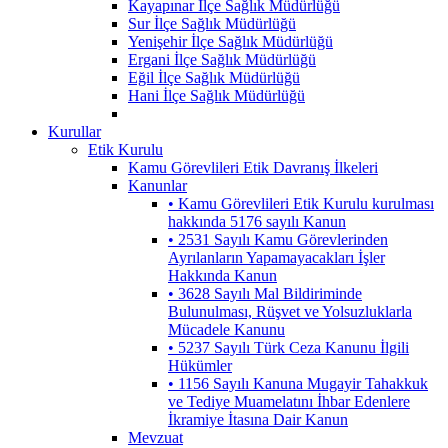
Kayapınar İlçe Sağlık Müdürlüğü
Sur İlçe Sağlık Müdürlüğü
Yenişehir İlçe Sağlık Müdürlüğü
Ergani İlçe Sağlık Müdürlüğü
Eğil İlçe Sağlık Müdürlüğü
Hani İlçe Sağlık Müdürlüğü
Kurullar
Etik Kurulu
Kamu Görevlileri Etik Davranış İlkeleri
Kanunlar
• Kamu Görevlileri Etik Kurulu kurulması
hakkında 5176 sayılı Kanun
• 2531 Sayılı Kamu Görevlerinden
Ayrılanların Yapamayacakları İşler
Hakkında Kanun
• 3628 Sayılı Mal Bildiriminde
Bulunulması, Rüşvet ve Yolsuzluklarla
Mücadele Kanunu
• 5237 Sayılı Türk Ceza Kanunu İlgili
Hükümler
• 1156 Sayılı Kanuna Mugayir Tahakkuk
ve Tediye Muamelatını İhbar Edenlere
İkramiye İtasına Dair Kanun
Mevzuat