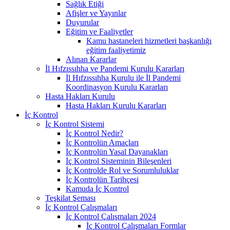
Sağlık Etiği
Afişler ve Yayınlar
Duyurular
Eğitim ve Faaliyetler
Kamu hastaneleri hizmetleri başkanlığı
eğitim faaliyetimiz
Alınan Kararlar
İl Hıfzıssıhha ve Pandemi Kurulu Kararları
İl Hıfzıssıhha Kurulu ile İl Pandemi
Koordinasyon Kurulu Kararları
Hasta Hakları Kurulu
Hasta Hakları Kurulu Kararları
İç Kontrol
İç Kontrol Sistemi
İç Kontrol Nedir?
İç Kontrolün Amaçları
İç Kontrolün Yasal Dayanakları
İç Kontrol Sisteminin Bileşenleri
İç Kontrolde Rol ve Sorumluluklar
İç Kontrolün Tarihçesi
Kamuda İç Kontrol
Teşkilat Şeması
İç Kontrol Çalışmaları
İç Kontrol Çalışmaları 2024
İç Kontrol Çalışmaları Formlar