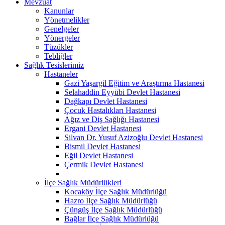
Mevzuat
Kanunlar
Yönetmelikler
Genelgeler
Yönergeler
Tüzükler
Tebliğler
Sağlık Tesislerimiz
Hastaneler
Gazi Yaşargil Eğitim ve Araştırma Hastanesi
Selahaddin Eyyübi Devlet Hastanesi
Dağkapı Devlet Hastanesi
Çocuk Hastalıkları Hastanesi
Ağız ve Diş Sağlığı Hastanesi
Ergani Devlet Hastanesi
Silvan Dr. Yusuf Azizoğlu Devlet Hastanesi
Bismil Devlet Hastanesi
Eğil Devlet Hastanesi
Çermik Devlet Hastanesi
İlçe Sağlık Müdürlükleri
Kocaköy İlçe Sağlık Müdürlüğü
Hazro İlçe Sağlık Müdürlüğü
Çüngüş İlçe Sağlık Müdürlüğü
Bağlar İlçe Sağlık Müdürlüğü