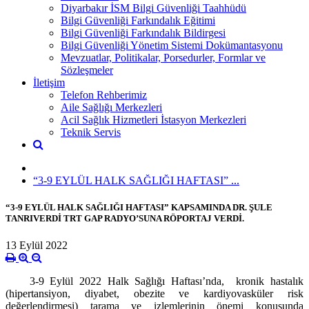
Diyarbakır İSM Bilgi Güvenliği Taahhüdü
Bilgi Güvenliği Farkındalık Eğitimi
Bilgi Güvenliği Farkındalık Bildirgesi
Bilgi Güvenliği Yönetim Sistemi Dokümantasyonu
Mevzuatlar, Politikalar, Porsedurler, Formlar ve
Sözleşmeler
İletişim
Telefon Rehberimiz
Aile Sağlığı Merkezleri
Acil Sağlık Hizmetleri İstasyon Merkezleri
Teknik Servis
“3-9 EYLÜL HALK SAĞLIĞI HAFTASI” ...
“3-9 EYLÜL HALK SAĞLIĞI HAFTASI” KAPSAMINDA DR. ŞULE
TANRIVERDİ TRT GAP RADYO’SUNA RÖPORTAJ VERDİ.
13 Eylül 2022
3-9 Eylül 2022 Halk Sağlığı Haftası’nda, kronik hastalık
(hipertansiyon, diyabet, obezite ve kardiyovasküler risk
değerlendirmesi) tarama ve izlemlerinin önemi konusunda