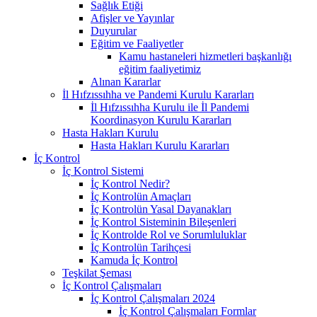
Sağlık Etiği
Afişler ve Yayınlar
Duyurular
Eğitim ve Faaliyetler
Kamu hastaneleri hizmetleri başkanlığı
eğitim faaliyetimiz
Alınan Kararlar
İl Hıfzıssıhha ve Pandemi Kurulu Kararları
İl Hıfzıssıhha Kurulu ile İl Pandemi
Koordinasyon Kurulu Kararları
Hasta Hakları Kurulu
Hasta Hakları Kurulu Kararları
İç Kontrol
İç Kontrol Sistemi
İç Kontrol Nedir?
İç Kontrolün Amaçları
İç Kontrolün Yasal Dayanakları
İç Kontrol Sisteminin Bileşenleri
İç Kontrolde Rol ve Sorumluluklar
İç Kontrolün Tarihçesi
Kamuda İç Kontrol
Teşkilat Şeması
İç Kontrol Çalışmaları
İç Kontrol Çalışmaları 2024
İç Kontrol Çalışmaları Formlar