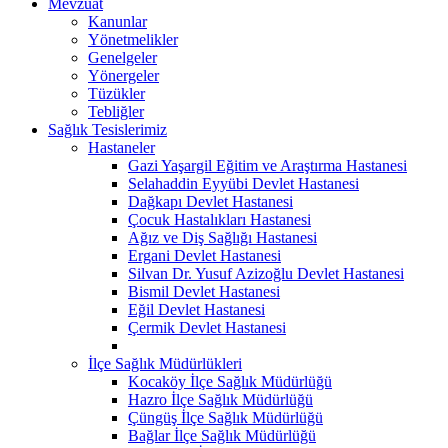
Mevzuat
Kanunlar
Yönetmelikler
Genelgeler
Yönergeler
Tüzükler
Tebliğler
Sağlık Tesislerimiz
Hastaneler
Gazi Yaşargil Eğitim ve Araştırma Hastanesi
Selahaddin Eyyübi Devlet Hastanesi
Dağkapı Devlet Hastanesi
Çocuk Hastalıkları Hastanesi
Ağız ve Diş Sağlığı Hastanesi
Ergani Devlet Hastanesi
Silvan Dr. Yusuf Azizoğlu Devlet Hastanesi
Bismil Devlet Hastanesi
Eğil Devlet Hastanesi
Çermik Devlet Hastanesi
İlçe Sağlık Müdürlükleri
Kocaköy İlçe Sağlık Müdürlüğü
Hazro İlçe Sağlık Müdürlüğü
Çüngüş İlçe Sağlık Müdürlüğü
Bağlar İlçe Sağlık Müdürlüğü