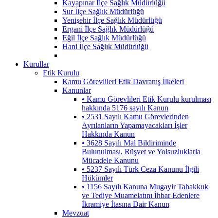
Kayapınar İlçe Sağlık Müdürlüğü
Sur İlçe Sağlık Müdürlüğü
Yenişehir İlçe Sağlık Müdürlüğü
Ergani İlçe Sağlık Müdürlüğü
Eğil İlçe Sağlık Müdürlüğü
Hani İlçe Sağlık Müdürlüğü
Kurullar
Etik Kurulu
Kamu Görevlileri Etik Davranış İlkeleri
Kanunlar
• Kamu Görevlileri Etik Kurulu kurulması
hakkında 5176 sayılı Kanun
• 2531 Sayılı Kamu Görevlerinden
Ayrılanların Yapamayacakları İşler
Hakkında Kanun
• 3628 Sayılı Mal Bildiriminde
Bulunulması, Rüşvet ve Yolsuzluklarla
Mücadele Kanunu
• 5237 Sayılı Türk Ceza Kanunu İlgili
Hükümler
• 1156 Sayılı Kanuna Mugayir Tahakkuk
ve Tediye Muamelatını İhbar Edenlere
İkramiye İtasına Dair Kanun
Mevzuat